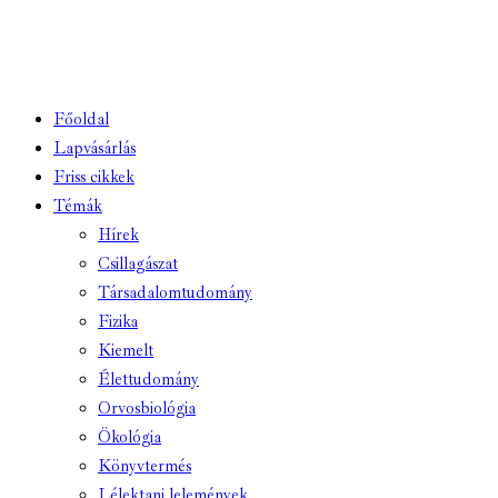
URL
TO
CLIPBOARD
Főoldal
Lapvásárlás
Friss cikkek
Témák
Hírek
Csillagászat
Társadalomtudomány
Fizika
Kiemelt
Élettudomány
Orvosbiológia
Ökológia
Könyvtermés
Lélektani lelemények