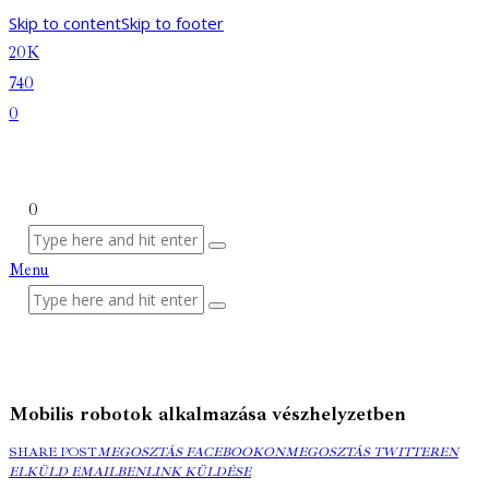
Skip to content
Skip to footer
20K
740
0
0
Menu
Mobilis robotok alkalmazása vészhelyzetben
MEGOSZTÁS
MEGOSZTÁS
ELK
SHARE POST
MEGOSZTÁS FACEBOOKON
MEGOSZTÁS TWITTEREN
FACEBOOKON
COPY
TWITTEREN
EMA
ELKÜLD EMAILBEN
LINK KÜLDÉSE