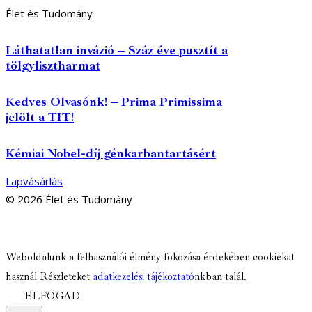
Élet és Tudomány
Láthatatlan invázió – Száz éve pusztít a
tölgylisztharmat
Kedves Olvasónk! – Prima Primissima
jelölt a TIT!
Kémiai Nobel-díj génkarbantartásért
Lapvásárlás
© 2026 Élet és Tudomány
facebook-
youtube-
email
1
1
Weboldalunk a felhasználói élmény fokozása érdekében cookiekat
használ Részleteket
adatkezelési tájékoztató
nkban talál.
ELFOGAD