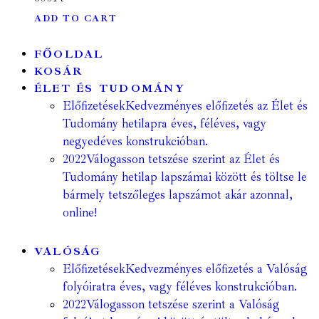
ADD TO CART
FŐOLDAL
KOSÁR
ÉLET ÉS TUDOMÁNY
Előfizetések
Kedvezményes előfizetés az Élet és
Tudomány hetilapra éves, féléves, vagy
negyedéves konstrukcióban.
2022
Válogasson tetszése szerint az Élet és
Tudomány hetilap lapszámai között és töltse le
bármely tetszőleges lapszámot akár azonnal,
online!
VALÓSÁG
Előfizetések
Kedvezményes előfizetés a Valóság
folyóiratra éves, vagy féléves konstrukcióban.
2022
Válogasson tetszése szerint a Valóság