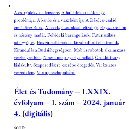
A csurgalékvíz ellenszere
,
A hulladéklerakók nagy
problémája
,
A kanóc és a viasz kémiája
,
A Rákóczi-család
emlékőre: Borsi
,
A tevék
,
Csodákkal teli völgy
,
Egyszerre hím
és nőstény madár
,
Felvidéki barangolások
,
Futurisztikus
adatgyűjtés
,
Hosszú hullámokkal kiszabadított elektronok
,
Kirándulás a Budai-hegységben
,
Mobilis robotok alkalmazása
vészhelyzetben
,
Nincs ünnep gyertya nélkül
,
Öröklött vagy
kialakult?
,
Szaporodásért cserébe öregedés
,
Varázslatos
veszedelem
,
Vita a pszichopátiáról
Élet és Tudomány – LXXIX.
évfolyam – 1. szám – 2024. január
4. (digitális)
600
Ft