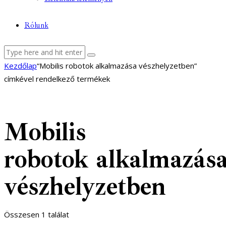
Rólunk
facebook-
youtube-
email
Kezdőlap
“Mobilis robotok alkalmazása vészhelyzetben”
1
1
címkével rendelkező termékek
Mobilis
robotok alkalmazás
vészhelyzetben
Összesen 1 találat