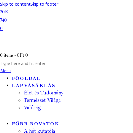
Skip to content
Skip to footer
20K
740
0
0 items
-
0Ft
0
Menu
FŐOLDAL
LAPVÁSÁRLÁS
Élet és Tudomány
Természet Világa
Valóság
FŐBB ROVATOK
A hét kutatója