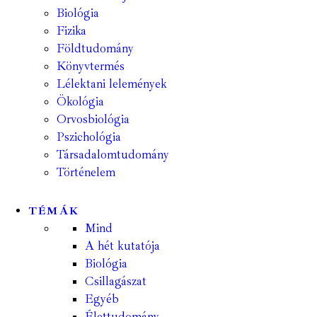
Biológia
Fizika
Földtudomány
Könyvtermés
Lélektani lelemények
Ökológia
Orvosbiológia
Pszichológia
Társadalomtudomány
Történelem
TÉMÁK
Mind
A hét kutatója
Biológia
Csillagászat
Egyéb
Élettudomány