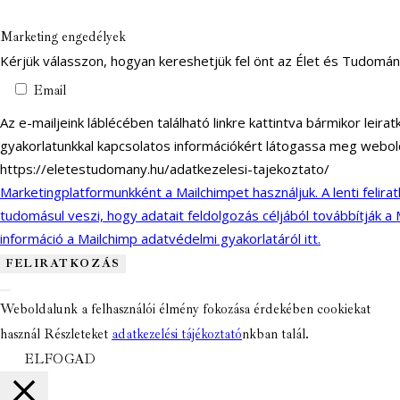
Marketing engedélyek
Kérjük válasszon, hogyan kereshetjük fel önt az Élet és Tudomá
Email
Az e-mailjeink láblécében található linkre kattintva bármikor leir
gyakorlatunkkal kapcsolatos információkért látogassa meg webol
https://eletestudomany.hu/adatkezelesi-tajekoztato/
Marketingplatformunkként a Mailchimpet használjuk. A lenti felira
tudomásul veszi, hogy adatait feldolgozás céljából továbbítják a
információ a Mailchimp adatvédelmi gyakorlatáról itt.
Weboldalunk a felhasználói élmény fokozása érdekében cookiekat
használ Részleteket
adatkezelési tájékoztató
nkban talál.
ELFOGAD