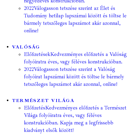
negyedéves konstrukcióban.
2022
Válogasson tetszése szerint az Élet és
Tudomány hetilap lapszámai között és töltse le
bármely tetszőleges lapszámot akár azonnal,
online!
VALÓSÁG
Előfizetések
Kedvezményes előfizetés a Valóság
folyóiratra éves, vagy féléves konstrukcióban.
2022
Válogasson tetszése szerint a Valóság
folyóirat lapszámai között és töltse le bármely
tetszőleges lapszámot akár azonnal, online!
TERMÉSZET VILÁGA
Előfizetés
Kedvezményes előfizetés a Természet
Világa folyóiratra éves, vagy féléves
konstrukcióban. Kapja meg a legfrissebb
kiadványt elsők között!