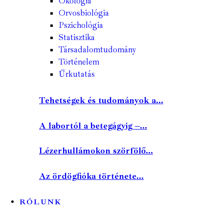
Ökológia
Orvosbiológia
Pszichológia
Statisztika
Társadalomtudomány
Történelem
Űrkutatás
Tehetségek és tudományok a...
A labortól a betegágyig –...
Lézerhullámokon szörfölő...
Az ördögfióka története...
RÓLUNK