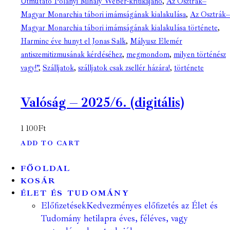
Útmutató Polányi Mihály Weber-kritikájáho
,
Az Osztrák–
Magyar Monarchia tábori imámságának kialakulása
,
Az Osztrák–
Magyar Monarchia tábori imámságának kialakulása története
,
Harminc éve hunyt el Jonas Salk
,
Mályusz Elemér
antiszemitizmusának kérdéséhez
,
megmondom
,
milyen történész
vagy!”
,
Szálljatok
,
szálljatok csak zsellér házára!
,
története
Valóság – 2025/6. (digitális)
1 100
Ft
ADD TO CART
FŐOLDAL
KOSÁR
ÉLET ÉS TUDOMÁNY
Előfizetések
Kedvezményes előfizetés az Élet és
Tudomány hetilapra éves, féléves, vagy