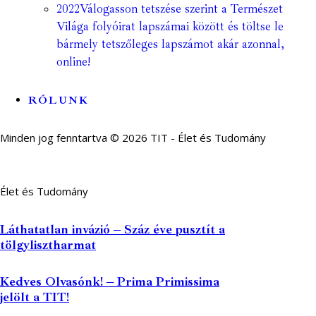
2022
Válogasson tetszése szerint a Természet
Világa folyóirat lapszámai között és töltse le
bármely tetszőleges lapszámot akár azonnal,
online!
RÓLUNK
Minden jog fenntartva © 2026 TIT - Élet és Tudomány
Élet és Tudomány
Láthatatlan invázió – Száz éve pusztít a
tölgylisztharmat
Kedves Olvasónk! – Prima Primissima
jelölt a TIT!