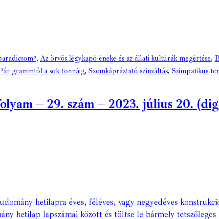
paradicsom?
,
Az örvös légykapó éneke és az állati kultúrák megértése
,
B
Pár grammtól a sok tonnáig
,
Szemkápráztató színváltás
,
Szimpatikus ter
am – 29. szám – 2023. július 20. (digi
Tudomány hetilapra éves, féléves, vagy negyedéves konstrukci
ány hetilap lapszámai között és töltse le bármely tetszőleges 