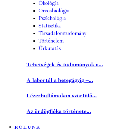
Ökológia
Orvosbiológia
Pszichológia
Statisztika
Társadalomtudomány
Történelem
Űrkutatás
Tehetségek és tudományok a...
A labortól a betegágyig –...
Lézerhullámokon szörfölő...
Az ördögfióka története...
RÓLUNK