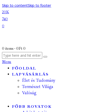
Skip to content
Skip to footer
20K
740
0
0 items
-
0Ft
0
Menu
FŐOLDAL
LAPVÁSÁRLÁS
Élet és Tudomány
Természet Világa
Valóság
FŐBB ROVATOK