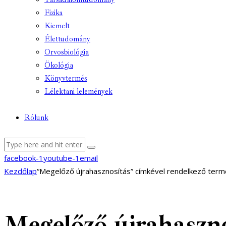
Fizika
Kiemelt
Élettudomány
Orvosbiológia
Ökológia
Könyvtermés
Lélektani lelemények
Rólunk
facebook-1
youtube-1
email
Kezdőlap
“Megelőző újrahasznosítás” címkével rendelkező ter
Megelőző újrahaszno