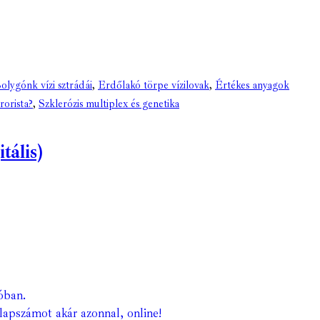
olygónk vízi sztrádái
,
Erdőlakó törpe vízilovak
,
Értékes anyagok
rorista?
,
Szklerózis multiplex és genetika
tális)
óban.
lapszámot akár azonnal, online!