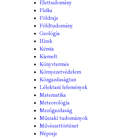
Élettudomány
Fizika
Földrajz
Földtudomány
Geológia
Hírek
Kémia
Kiemelt
Könyvtermés
Környezetvédelem
Közgazdaságtan
Lélektani lelemények
Matematika
Meteorológia
Mezőgazdaság
Műszaki tudományok
Művészettörténet
Néprajz