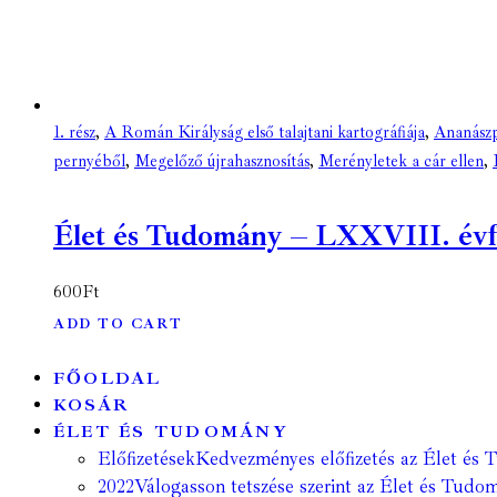
1. rész
,
A Román Királyság első talajtani kartográfiája
,
Ananász
pernyéből
,
Megelőző újrahasznosítás
,
Merényletek a cár ellen
,
Élet és Tudomány – LXXVIII. évfoly
600
Ft
ADD TO CART
FŐOLDAL
KOSÁR
ÉLET ÉS TUDOMÁNY
Előfizetések
Kedvezményes előfizetés az Élet és 
2022
Válogasson tetszése szerint az Élet és Tudom