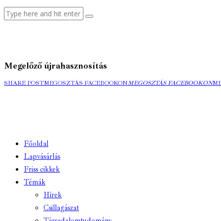
Megelőző újrahasznosítás
SHARE POST
MEGOSZTÁS FACEBOOKON
MEGOSZTÁS FACEBOOKON
M
Főoldal
Lapvásárlás
Friss cikkek
Témák
Hírek
Csillagászat
Társadalomtudomány