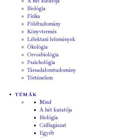
A hét kutatója
Biológia
Fizika
Földtudomány
Könyvtermés
Lélektani lelemények
Ökológia
Orvosbiológia
Pszichológia
Társadalomtudomány
Történelem
TÉMÁK
Mind
A hét kutatója
Biológia
Csillagászat
Egyéb