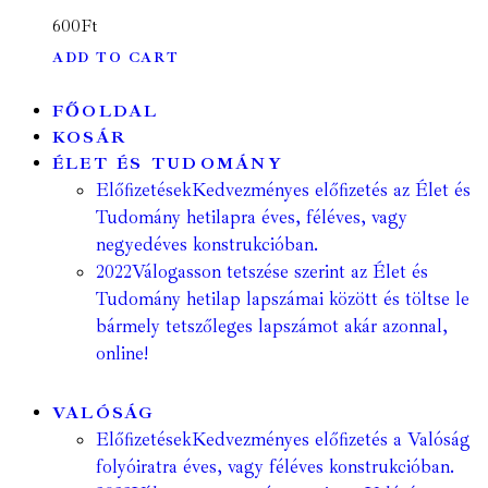
600
Ft
ADD TO CART
FŐOLDAL
KOSÁR
ÉLET ÉS TUDOMÁNY
Előfizetések
Kedvezményes előfizetés az Élet és
Tudomány hetilapra éves, féléves, vagy
negyedéves konstrukcióban.
2022
Válogasson tetszése szerint az Élet és
Tudomány hetilap lapszámai között és töltse le
bármely tetszőleges lapszámot akár azonnal,
online!
VALÓSÁG
Előfizetések
Kedvezményes előfizetés a Valóság
folyóiratra éves, vagy féléves konstrukcióban.