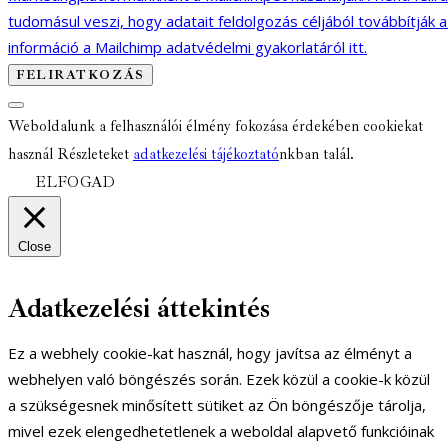
tudomásul veszi, hogy adatait feldolgozás céljából továbbítják 
információ a Mailchimp adatvédelmi gyakorlatáról itt.
Weboldalunk a felhasználói élmény fokozása érdekében cookiekat
használ Részleteket
adatkezelési tájékoztató
nkban talál.
ELFOGAD
Close
Adatkezelési áttekintés
Ez a webhely cookie-kat használ, hogy javítsa az élményt a
webhelyen való böngészés során. Ezek közül a cookie-k közül
a szükségesnek minősített sütiket az Ön böngészője tárolja,
mivel ezek elengedhetetlenek a weboldal alapvető funkcióinak