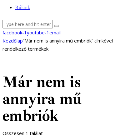
Rólunk
facebook-1
youtube-1
email
Kezdőlap
“Már nem is annyira mű embriók” címkével
rendelkező termékek
Már nem is
annyira mű
embriók
Összesen 1 találat