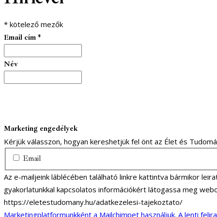
*
kötelező mezők
Email cím
*
Név
Marketing engedélyek
Kérjük válasszon, hogyan kereshetjük fel önt az Élet és Tudom
Email
Az e-mailjeink láblécében található linkre kattintva bármikor lei
gyakorlatunkkal kapcsolatos információkért látogassa meg webo
https://eletestudomany.hu/adatkezelesi-tajekoztato/
Marketingplatformunkként a Mailchimpet használjuk. A lenti felir