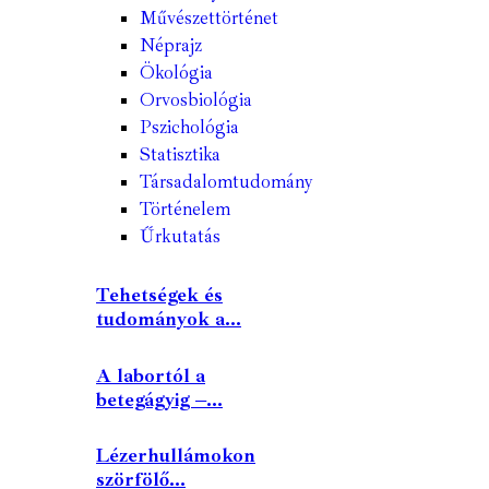
Művészettörténet
Néprajz
Ökológia
Orvosbiológia
Pszichológia
Statisztika
Társadalomtudomány
Történelem
Űrkutatás
Tehetségek és
tudományok a...
A labortól a
betegágyig –...
Lézerhullámokon
szörfölő...