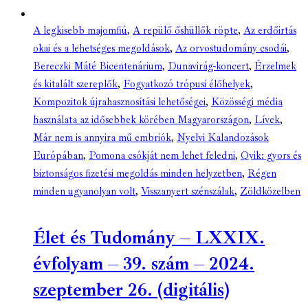
A legkisebb majomfiú
,
A repülő őshüllők röpte
,
Az erdőirtás
okai és a lehetséges megoldások
,
Az orvostudomány csodái
,
Bereczki Máté Bicentenárium
,
Dunavirág-koncert
,
Érzelmek
és kitalált szereplők
,
Fogyatkozó trópusi élőhelyek
,
Kompozitok újrahasznosítási lehetőségei
,
Közösségi média
használata az idősebbek körében Magyarországon
,
Lívek
,
Már nem is annyira mű embriók
,
Nyelvi Kalandozások
Európában
,
Pomona csókját nem lehet feledni
,
Qvik: gyors és
biztonságos fizetési megoldás minden helyzetben
,
Régen
minden ugyanolyan volt
,
Visszanyert szénszálak
,
Zöldközelben
Élet és Tudomány – LXXIX.
évfolyam – 39. szám – 2024.
szeptember 26. (digitális)