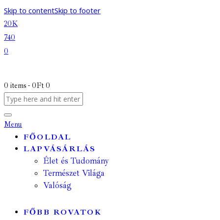
Skip to content
Skip to footer
20K
740
0
0 items
-
0Ft
0
Menu
FŐOLDAL
LAPVÁSÁRLÁS
Élet és Tudomány
Természet Világa
Valóság
FŐBB ROVATOK