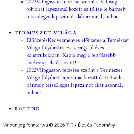
2022
Válogasson tetszése szerint a Valóság
folyóirat lapszámai között és töltse le bármely
tetszőleges lapszámot akár azonnal, online!
TERMÉSZET VILÁGA
Előfizetés
Kedvezményes előfizetés a Természet
Világa folyóiratra éves, vagy féléves
konstrukcióban. Kapja meg a legfrissebb
kiadványt elsők között!
2022
Válogasson tetszése szerint a Természet
Világa folyóirat lapszámai között és töltse le
bármely tetszőleges lapszámot akár azonnal,
online!
RÓLUNK
Minden jog fenntartva © 2026 TIT - Élet és Tudomány