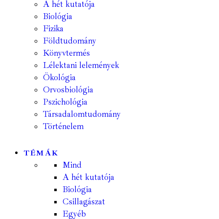
A hét kutatója
Biológia
Fizika
Földtudomány
Könyvtermés
Lélektani lelemények
Ökológia
Orvosbiológia
Pszichológia
Társadalomtudomány
Történelem
TÉMÁK
Mind
A hét kutatója
Biológia
Csillagászat
Egyéb