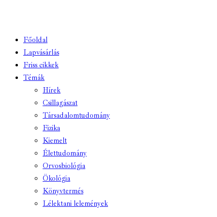
Főoldal
Lapvásárlás
Friss cikkek
Témák
Hírek
Csillagászat
Társadalomtudomány
Fizika
Kiemelt
Élettudomány
Orvosbiológia
Ökológia
Könyvtermés
Lélektani lelemények