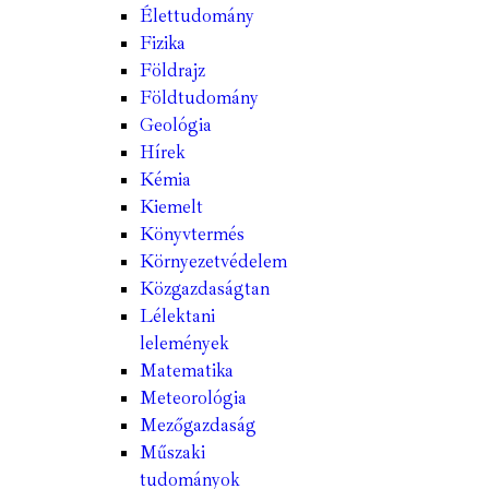
Élettudomány
Fizika
Földrajz
Földtudomány
Geológia
Hírek
Kémia
Kiemelt
Könyvtermés
Környezetvédelem
Közgazdaságtan
Lélektani
lelemények
Matematika
Meteorológia
Mezőgazdaság
Műszaki
tudományok