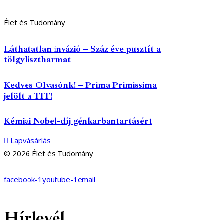
Élet és Tudomány
Láthatatlan invázió – Száz éve pusztít a
tölgylisztharmat
Kedves Olvasónk! – Prima Primissima
jelölt a TIT!
Kémiai Nobel-díj génkarbantartásért
Lapvásárlás
© 2026 Élet és Tudomány
facebook-1
youtube-1
email
Hírlevél