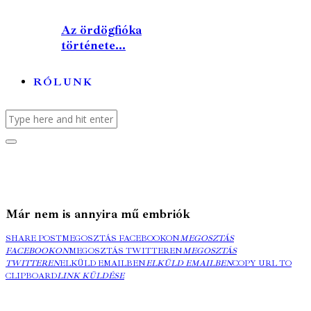
Az ördögfióka
története...
RÓLUNK
Már nem is annyira mű embriók
SHARE POST
MEGOSZTÁS FACEBOOKON
MEGOSZTÁS
FACEBOOKON
MEGOSZTÁS TWITTEREN
MEGOSZTÁS
TWITTEREN
ELKÜLD EMAILBEN
ELKÜLD EMAILBEN
COPY URL TO
CLIPBOARD
LINK KÜLDÉSE