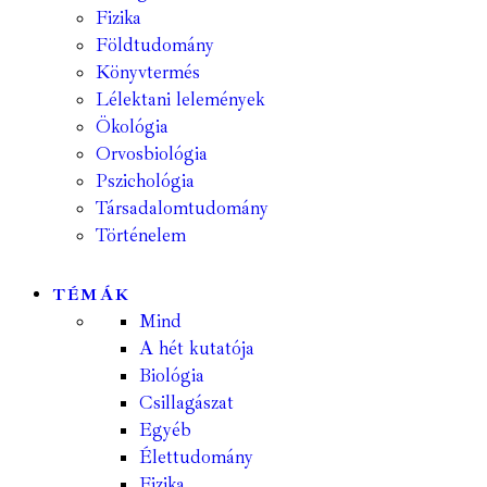
Fizika
Földtudomány
Könyvtermés
Lélektani lelemények
Ökológia
Orvosbiológia
Pszichológia
Társadalomtudomány
Történelem
TÉMÁK
Mind
A hét kutatója
Biológia
Csillagászat
Egyéb
Élettudomány
Fizika