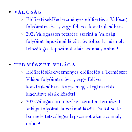
VALÓSÁG
Előfizetések
Kedvezményes előfizetés a Valóság
folyóiratra éves, vagy féléves konstrukcióban.
2022
Válogasson tetszése szerint a Valóság
folyóirat lapszámai között és töltse le bármely
tetszőleges lapszámot akár azonnal, online!
TERMÉSZET VILÁGA
Előfizetés
Kedvezményes előfizetés a Természet
Világa folyóiratra éves, vagy féléves
konstrukcióban. Kapja meg a legfrissebb
kiadványt elsők között!
2022
Válogasson tetszése szerint a Természet
Világa folyóirat lapszámai között és töltse le
bármely tetszőleges lapszámot akár azonnal,
online!