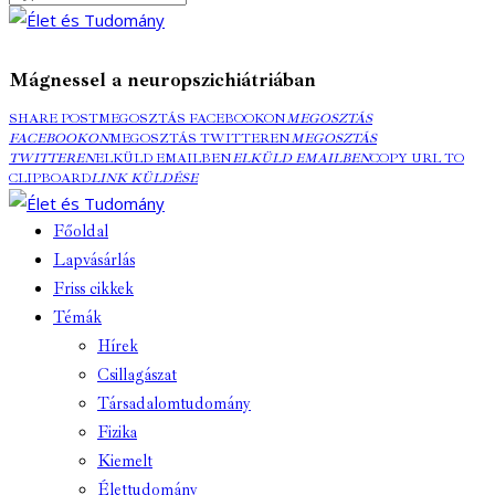
Mágnessel a neuropszichiátriában
SHARE POST
MEGOSZTÁS FACEBOOKON
MEGOSZTÁS
FACEBOOKON
MEGOSZTÁS TWITTEREN
MEGOSZTÁS
TWITTEREN
ELKÜLD EMAILBEN
ELKÜLD EMAILBEN
COPY URL TO
CLIPBOARD
LINK KÜLDÉSE
Főoldal
Lapvásárlás
Friss cikkek
Témák
Hírek
Csillagászat
Társadalomtudomány
Fizika
Kiemelt
Élettudomány