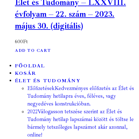
Élet és Tudomány – LXXVIII.
évfolyam – 22. szám – 2023.
május 30. (digitális)
600
Ft
ADD TO CART
FŐOLDAL
KOSÁR
ÉLET ÉS TUDOMÁNY
Előfizetések
Kedvezményes előfizetés az Élet és
Tudomány hetilapra éves, féléves, vagy
negyedéves konstrukcióban.
2022
Válogasson tetszése szerint az Élet és
Tudomány hetilap lapszámai között és töltse le
bármely tetszőleges lapszámot akár azonnal,
online!