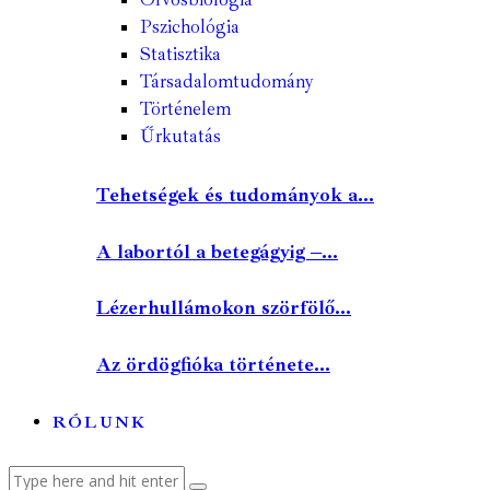
Pszichológia
Statisztika
Társadalomtudomány
Történelem
Űrkutatás
Tehetségek és tudományok a...
A labortól a betegágyig –...
Lézerhullámokon szörfölő...
Az ördögfióka története...
RÓLUNK