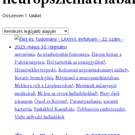
Összesen 1 találat
autonómia
,
Az utasbiztosítás fontossága
,
Három hónap a
Palotai-szigeten
,
Hol tartották az országgyűlést?
,
Hőmérséklet-torpedó
,
Kolozsvári néprajztudományi műhely
,
Kreatív bemelegítés
,
Mágnessel a neuropszichiátriában
,
Mekkora volt a Liopleurodon?
,
Mentsünk műanyagot
medúzával!
,
Mi lesz az orvosi hulladékokkal?
,
Nagy éjjeli
pávaszem
,
Ónod és Köröm?
,
Parasztgazdaság
,
paraszti
háztartás
,
Sáskákból Kannibálo
,
Többszörös embereredet
,
Vízbe süllyedő hulladékok