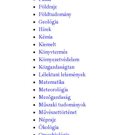
Földrajz
Földtudomány
Geológia
Hírek
Kémia
Kiemelt
Könyvtermés
Környezetvédelem
Közgazdaságtan
Lélektani lelemények
Matematika
Meteorológia
Mezőgazdaság
Műszaki tudományok
Művészettörténet
Néprajz
Ökológia
Orvosbiológia