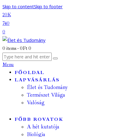
Skip to content
Skip to footer
20K
740
0
0 items
-
0Ft
0
Menu
FŐOLDAL
LAPVÁSÁRLÁS
Élet és Tudomány
Természet Világa
Valóság
FŐBB ROVATOK
A hét kutatója
Biológia