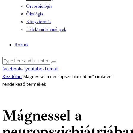
Orvosbiológia
Ökológia
Könyvtermés
Lélektani lelemények
Rólunk
facebook-1
youtube-1
email
Kezdőlap
“Mágnessel a neuropszichiátriában” címkével
rendelkező termékek
Mágnessel a
neuropszichiátriába