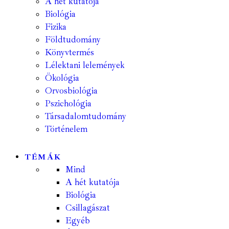
A hét kutatója
Biológia
Fizika
Földtudomány
Könyvtermés
Lélektani lelemények
Ökológia
Orvosbiológia
Pszichológia
Társadalomtudomány
Történelem
TÉMÁK
Mind
A hét kutatója
Biológia
Csillagászat
Egyéb