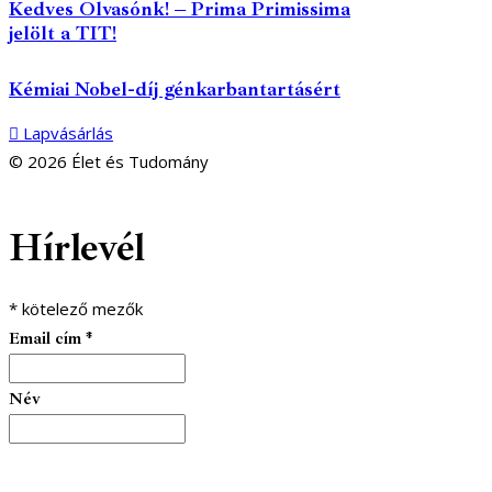
Kedves Olvasónk! – Prima Primissima
jelölt a TIT!
Kémiai Nobel-díj génkarbantartásért
Lapvásárlás
© 2026 Élet és Tudomány
facebook-
youtube-
email
Hírlevél
1
1
*
kötelező mezők
Email cím
*
Név