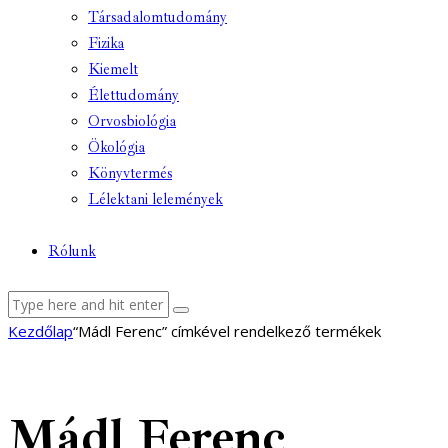
Társadalomtudomány
Fizika
Kiemelt
Élettudomány
Orvosbiológia
Ökológia
Könyvtermés
Lélektani lelemények
Rólunk
facebook-
youtube-
email
Kezdőlap
“Mádl Ferenc” címkével rendelkező termékek
1
1
Mádl Ferenc