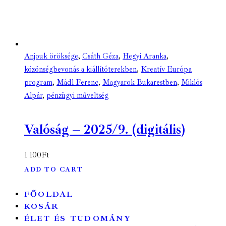
Anjouk öröksége
,
Csáth Géza
,
Hegyi Aranka
,
közönségbevonás a kiállítóterekben
,
Kreatív Európa
program
,
Mádl Ferenc
,
Magyarok Bukarestben
,
Miklós
Alpár
,
pénzügyi műveltség
Valóság – 2025/9. (digitális)
1 100
Ft
ADD TO CART
FŐOLDAL
KOSÁR
ÉLET ÉS TUDOMÁNY