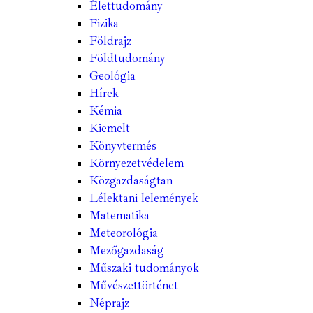
Élettudomány
Fizika
Földrajz
Földtudomány
Geológia
Hírek
Kémia
Kiemelt
Könyvtermés
Környezetvédelem
Közgazdaságtan
Lélektani lelemények
Matematika
Meteorológia
Mezőgazdaság
Műszaki tudományok
Művészettörténet
Néprajz