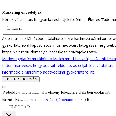
Marketing engedélyek
Kérjük válasszon, hogyan kereshetjük fel önt az Élet és Tudom
Email
Az e-mailjeink láblécében található linkre kattintva bármikor lei
gyakorlatunkkal kapcsolatos információkért látogassa meg webo
https://eletestudomany.hu/adatkezelesi-tajekoztato/
Marketingplatformunkként a Mailchimpet használjuk. A lenti felir
tudomásul veszi, hogy adatait feldolgozás céljából továbbítják 
információ a Mailchimp adatvédelmi gyakorlatáról itt.
Weboldalunk a felhasználói élmény fokozása érdekében cookiekat
használ Részleteket
adatkezelési tájékoztató
nkban talál.
ELFOGAD