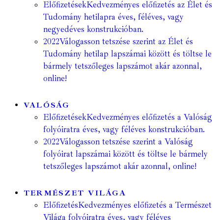
Előfizetések
Kedvezményes előfizetés az Élet és
Tudomány hetilapra éves, féléves, vagy
negyedéves konstrukcióban.
2022
Válogasson tetszése szerint az Élet és
Tudomány hetilap lapszámai között és töltse le
bármely tetszőleges lapszámot akár azonnal,
online!
VALÓSÁG
Előfizetések
Kedvezményes előfizetés a Valóság
folyóiratra éves, vagy féléves konstrukcióban.
2022
Válogasson tetszése szerint a Valóság
folyóirat lapszámai között és töltse le bármely
tetszőleges lapszámot akár azonnal, online!
TERMÉSZET VILÁGA
Előfizetés
Kedvezményes előfizetés a Természet
Világa folyóiratra éves, vagy féléves