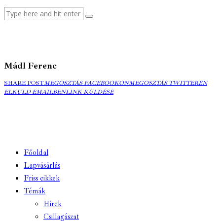
Mádl Ferenc
MEGOSZTÁS
MEGOSZTÁS
ELK
SHARE POST
MEGOSZTÁS FACEBOOKON
MEGOSZTÁS TWITTEREN
FACEBOOKON
COPY
TWITTEREN
EMA
ELKÜLD EMAILBEN
LINK KÜLDÉSE
URL
TO
CLIPBOARD
Főoldal
Lapvásárlás
Friss cikkek
Témák
Hírek
Csillagászat