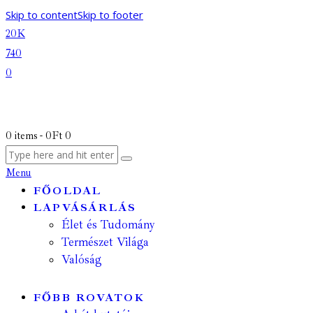
Skip to content
Skip to footer
20K
740
0
0 items
-
0Ft
0
Menu
FŐOLDAL
LAPVÁSÁRLÁS
Élet és Tudomány
Természet Világa
Valóság
FŐBB ROVATOK