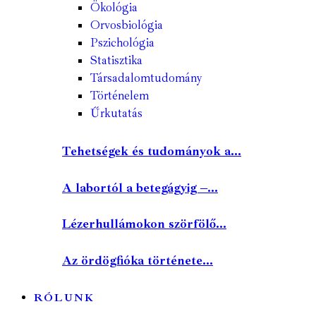
Ökológia
Orvosbiológia
Pszichológia
Statisztika
Társadalomtudomány
Történelem
Űrkutatás
Tehetségek és tudományok a...
A labortól a betegágyig –...
Lézerhullámokon szörfölő...
Az ördögfióka története...
RÓLUNK