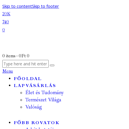
Skip to content
Skip to footer
20K
740
0
0 items
-
0Ft
0
Menu
FŐOLDAL
LAPVÁSÁRLÁS
Élet és Tudomány
Természet Világa
Valóság
FŐBB ROVATOK