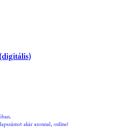
igitális)
óban.
lapszámot akár azonnal, online!