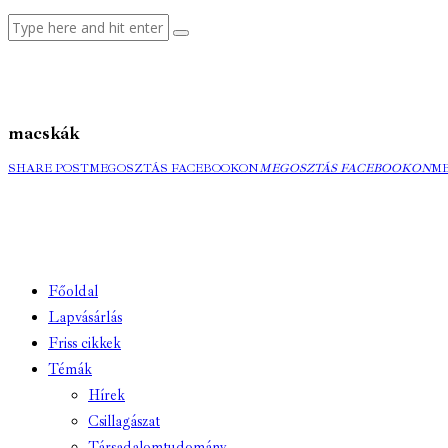
macskák
SHARE POST
MEGOSZTÁS FACEBOOKON
MEGOSZTÁS FACEBOOKON
M
Főoldal
Lapvásárlás
Friss cikkek
Témák
Hírek
Csillagászat
Társadalomtudomány