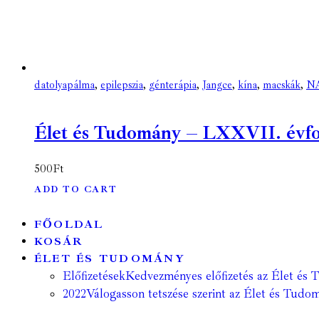
datolyapálma
,
epilepszia
,
génterápia
,
Jangce
,
kína
,
macskák
,
N
Élet és Tudomány – LXXVII. évfoly
500
Ft
ADD TO CART
FŐOLDAL
KOSÁR
ÉLET ÉS TUDOMÁNY
Előfizetések
Kedvezményes előfizetés az Élet és 
2022
Válogasson tetszése szerint az Élet és Tudom