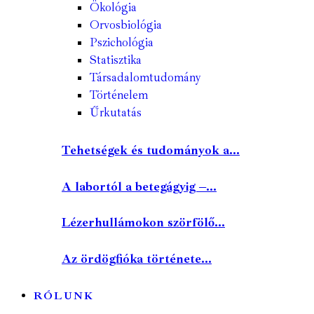
Ökológia
Orvosbiológia
Pszichológia
Statisztika
Társadalomtudomány
Történelem
Űrkutatás
Tehetségek és tudományok a...
A labortól a betegágyig –...
Lézerhullámokon szörfölő...
Az ördögfióka története...
RÓLUNK