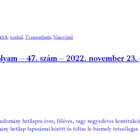
ASA
,
tonhal
,
Transzatlanti
,
Vízierőmű
am – 47. szám – 2022. november 23. (d
Tudomány hetilapra éves, féléves, vagy negyedéves konstrukci
ány hetilap lapszámai között és töltse le bármely tetszőleges 