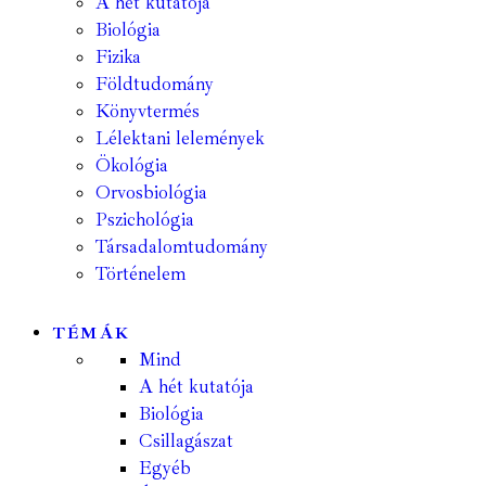
A hét kutatója
Biológia
Fizika
Földtudomány
Könyvtermés
Lélektani lelemények
Ökológia
Orvosbiológia
Pszichológia
Társadalomtudomány
Történelem
TÉMÁK
Mind
A hét kutatója
Biológia
Csillagászat
Egyéb