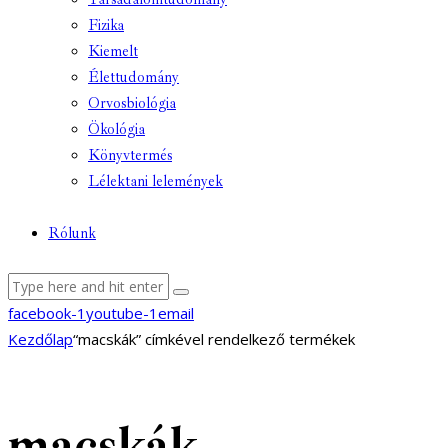
Fizika
Kiemelt
Élettudomány
Orvosbiológia
Ökológia
Könyvtermés
Lélektani lelemények
Rólunk
facebook-1
youtube-1
email
Kezdőlap
“macskák” címkével rendelkező termékek
macskák