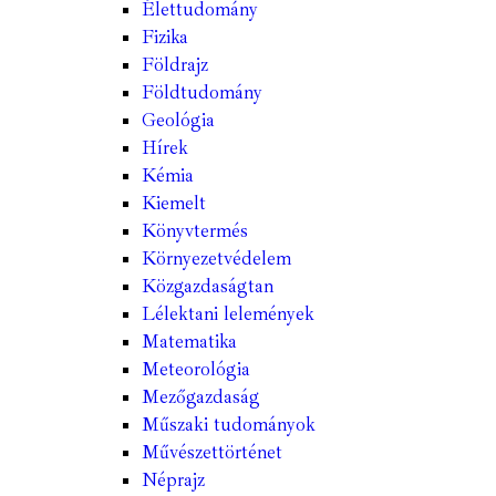
Élettudomány
Fizika
Földrajz
Földtudomány
Geológia
Hírek
Kémia
Kiemelt
Könyvtermés
Környezetvédelem
Közgazdaságtan
Lélektani lelemények
Matematika
Meteorológia
Mezőgazdaság
Műszaki tudományok
Művészettörténet
Néprajz