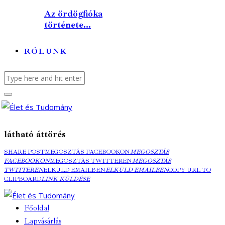
Az ördögfióka
története...
RÓLUNK
látható áttörés
SHARE POST
MEGOSZTÁS FACEBOOKON
MEGOSZTÁS
FACEBOOKON
MEGOSZTÁS TWITTEREN
MEGOSZTÁS
TWITTEREN
ELKÜLD EMAILBEN
ELKÜLD EMAILBEN
COPY URL TO
CLIPBOARD
LINK KÜLDÉSE
Főoldal
Lapvásárlás