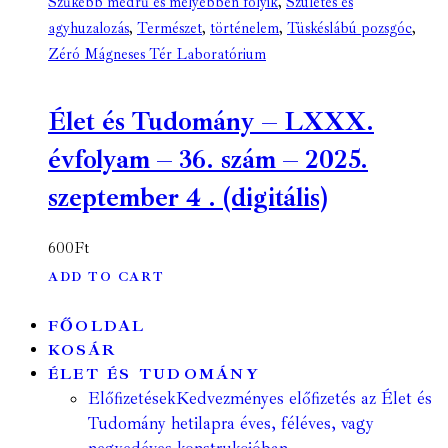
Szűkebb medrű és mélyebben folyik
,
Születés és
agyhuzalozás
,
Természet
,
történelem
,
Tüskéslábú pozsgóc
,
Zéró Mágneses Tér Laboratórium
Élet és Tudomány – LXXX.
évfolyam – 36. szám – 2025.
szeptember 4 . (digitális)
600
Ft
ADD TO CART
FŐOLDAL
KOSÁR
ÉLET ÉS TUDOMÁNY
Előfizetések
Kedvezményes előfizetés az Élet és
Tudomány hetilapra éves, féléves, vagy