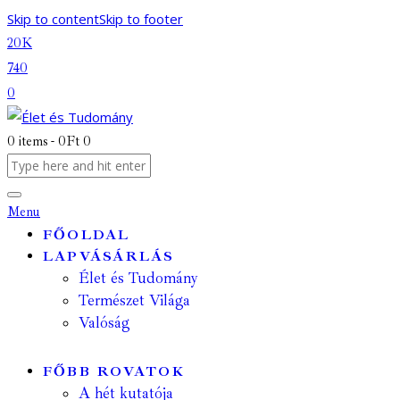
Skip to content
Skip to footer
20K
740
0
0 items
-
0Ft
0
Menu
FŐOLDAL
LAPVÁSÁRLÁS
Élet és Tudomány
Természet Világa
Valóság
FŐBB ROVATOK
A hét kutatója