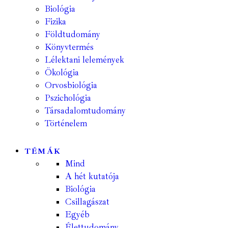
Biológia
Fizika
Földtudomány
Könyvtermés
Lélektani lelemények
Ökológia
Orvosbiológia
Pszichológia
Társadalomtudomány
Történelem
TÉMÁK
Mind
A hét kutatója
Biológia
Csillagászat
Egyéb
Élettudomány