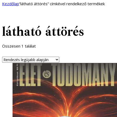
Kezdőlap
“látható áttörés” címkével rendelkező termékek
látható áttörés
Összesen 1 találat