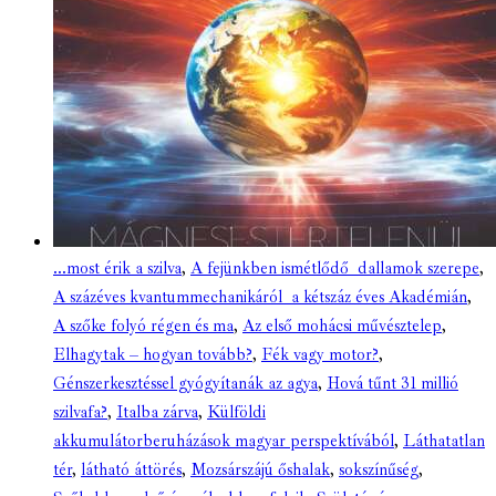
...most érik a szilva
,
A fejünkben ismétlődő dallamok szerepe
,
A százéves kvantummechanikáról a kétszáz éves Akadémián
,
A szőke folyó régen és ma
,
Az első mohácsi művésztelep
,
Elhagytak – hogyan tovább?
,
Fék vagy motor?
,
Génszerkesztéssel gyógyítanák az agya
,
Hová tűnt 31 millió
szilvafa?
,
Italba zárva
,
Külföldi
akkumulátorberuházások magyar perspektívából
,
Láthatatlan
tér
,
látható áttörés
,
Mozsárszájú őshalak
,
sokszínűség
,