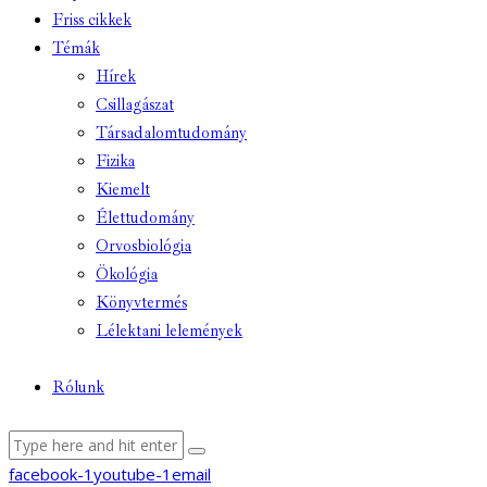
Friss cikkek
Témák
Hírek
Csillagászat
Társadalomtudomány
Fizika
Kiemelt
Élettudomány
Orvosbiológia
Ökológia
Könyvtermés
Lélektani lelemények
Rólunk
facebook-1
youtube-1
email