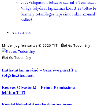
2022
Válogasson tetszése szerint a Természet
Világa folyóirat lapszámai között és töltse le
bármely tetszőleges lapszámot akár azonnal,
online!
RÓLUNK
Minden jog fenntartva © 2026 TIT - Élet és Tudomány
Élet és Tudomány
Láthatatlan invázió – Száz éve pusztít a
tölgylisztharmat
Kedves Olvasónk! – Prima Primissima
jelölt a TIT!
Kémiai Nobel-díj génkarbantartásért