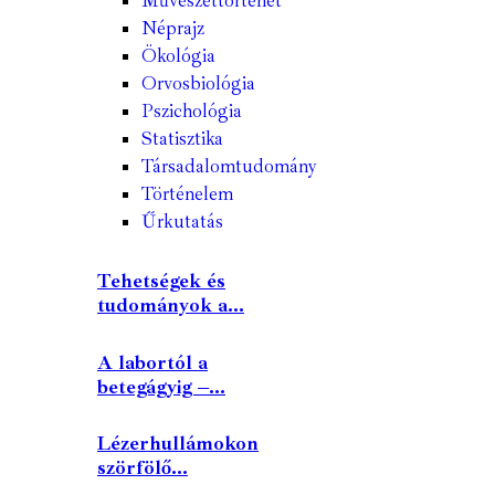
Művészettörténet
Néprajz
Ökológia
Orvosbiológia
Pszichológia
Statisztika
Társadalomtudomány
Történelem
Űrkutatás
Tehetségek és
tudományok a...
A labortól a
betegágyig –...
Lézerhullámokon
szörfölő...