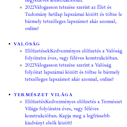
negyedéves konstrukcióban.
2022
Válogasson tetszése szerint az Élet és
Tudomány hetilap lapszámai között és töltse le
bármely tetszőleges lapszámot akár azonnal,
online!
VALÓSÁG
Előfizetések
Kedvezményes előfizetés a Valóság
folyóiratra éves, vagy féléves konstrukcióban.
2022
Válogasson tetszése szerint a Valóság
folyóirat lapszámai között és töltse le bármely
tetszőleges lapszámot akár azonnal, online!
TERMÉSZET VILÁGA
Előfizetés
Kedvezményes előfizetés a Természet
Világa folyóiratra éves, vagy féléves
konstrukcióban. Kapja meg a legfrissebb
kiadványt elsők között!