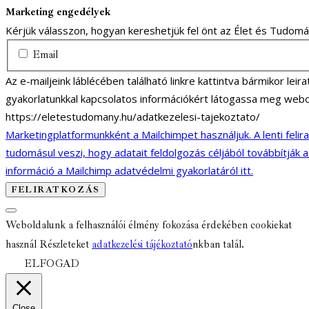
Marketing engedélyek
Kérjük válasszon, hogyan kereshetjük fel önt az Élet és Tudom
Email
Az e-mailjeink láblécében található linkre kattintva bármikor lei
gyakorlatunkkal kapcsolatos információkért látogassa meg webo
https://eletestudomany.hu/adatkezelesi-tajekoztato/
Marketingplatformunkként a Mailchimpet használjuk. A lenti felir
tudomásul veszi, hogy adatait feldolgozás céljából továbbítják 
információ a Mailchimp adatvédelmi gyakorlatáról itt.
Weboldalunk a felhasználói élmény fokozása érdekében cookiekat
használ Részleteket
adatkezelési tájékoztató
nkban talál.
ELFOGAD
Close