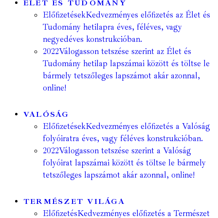
ÉLET ÉS TUDOMÁNY
Előfizetések
Kedvezményes előfizetés az Élet és
Tudomány hetilapra éves, féléves, vagy
negyedéves konstrukcióban.
2022
Válogasson tetszése szerint az Élet és
Tudomány hetilap lapszámai között és töltse le
bármely tetszőleges lapszámot akár azonnal,
online!
VALÓSÁG
Előfizetések
Kedvezményes előfizetés a Valóság
folyóiratra éves, vagy féléves konstrukcióban.
2022
Válogasson tetszése szerint a Valóság
folyóirat lapszámai között és töltse le bármely
tetszőleges lapszámot akár azonnal, online!
TERMÉSZET VILÁGA
Előfizetés
Kedvezményes előfizetés a Természet