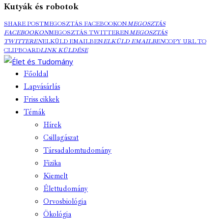
Kutyák és robotok
SHARE POST
MEGOSZTÁS FACEBOOKON
MEGOSZTÁS
FACEBOOKON
MEGOSZTÁS TWITTEREN
MEGOSZTÁS
TWITTEREN
ELKÜLD EMAILBEN
ELKÜLD EMAILBEN
COPY URL TO
CLIPBOARD
LINK KÜLDÉSE
Főoldal
Lapvásárlás
Friss cikkek
Témák
Hírek
Csillagászat
Társadalomtudomány
Fizika
Kiemelt
Élettudomány
Orvosbiológia
Ökológia