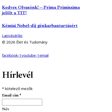
Kedves Olvasónk! – Prima Primissima
jelölt a TIT!
Kémiai Nobel-díj génkarbantartásért
Lapvásárlás
© 2026 Élet és Tudomány
facebook-1
youtube-1
email
Hírlevél
*
kötelező mezők
Email cím
*
Név