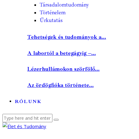
Társadalomtudomány
Történelem
Űrkutatás
Tehetségek és tudományok a...
A labortól a betegágyig –...
Lézerhullámokon szörfölő...
Az ördögfióka története...
RÓLUNK