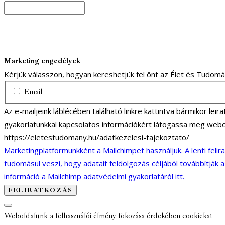
Marketing engedélyek
Kérjük válasszon, hogyan kereshetjük fel önt az Élet és Tudom
Email
Az e-mailjeink láblécében található linkre kattintva bármikor lei
gyakorlatunkkal kapcsolatos információkért látogassa meg webo
https://eletestudomany.hu/adatkezelesi-tajekoztato/
Marketingplatformunkként a Mailchimpet használjuk. A lenti felir
tudomásul veszi, hogy adatait feldolgozás céljából továbbítják 
információ a Mailchimp adatvédelmi gyakorlatáról itt.
Weboldalunk a felhasználói élmény fokozása érdekében cookiekat