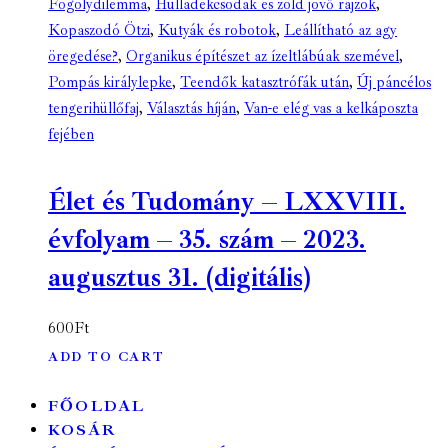
Fogolydilemma
,
Hulladékcsodák és zöld jövő rajzok
,
Kopaszodó Ötzi
,
Kutyák és robotok
,
Leállítható az agy
öregedése?
,
Organikus építészet az ízeltlábúak szemével
,
Pompás királylepke
,
Teendők katasztrófák után
,
Új páncélos
tengerihüllőfaj
,
Választás híján
,
Van-e elég vas a kelkáposzta
fejében
Élet és Tudomány – LXXVIII.
évfolyam – 35. szám – 2023.
augusztus 31. (digitális)
600
Ft
ADD TO CART
FŐOLDAL
KOSÁR