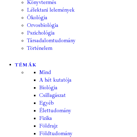
Könyvtermés
Lélektani lelemények
Ökológia
Orvosbiológia
Pszichológia
Társadalomtudomány
Történelem
TÉMÁK
Mind
A hét kutatója
Biológia
Csillagászat
Egyéb
Élettudomány
Fizika
Földrajz
Földtudomány