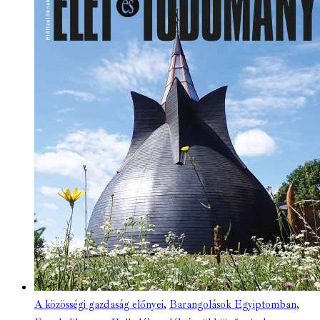
A közösségi gazdaság előnyei
,
Barangolások Egyiptomban
,