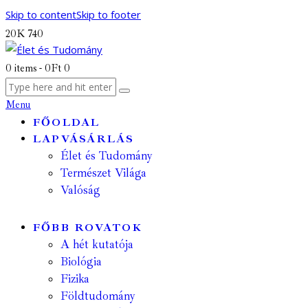
Skip to content
Skip to footer
20K
740
0 items
-
0Ft
0
Menu
FŐOLDAL
LAPVÁSÁRLÁS
Élet és Tudomány
Természet Világa
Valóság
FŐBB ROVATOK
A hét kutatója
Biológia
Fizika
Földtudomány