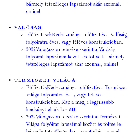
bármely tetszőleges lapszámot akár azonnal,
online!
VALÓSÁG
Előfizetések
Kedvezményes előfizetés a Valóság
folyóiratra éves, vagy féléves konstrukcióban.
2022
Válogasson tetszése szerint a Valóság
folyóirat lapszámai között és töltse le bármely
tetszőleges lapszámot akár azonnal, online!
TERMÉSZET VILÁGA
Előfizetés
Kedvezményes előfizetés a Természet
Világa folyóiratra éves, vagy féléves
konstrukcióban. Kapja meg a legfrissebb
kiadványt elsők között!
2022
Válogasson tetszése szerint a Természet
Világa folyóirat lapszámai között és töltse le
bármely tetszőleges lapszámot akár azonnal,