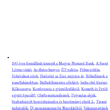
100 éves fennállását ünnepli a Magyar Nemzeti Bank
,
A Szent
Lőrinc-víziút
,
Az illatos hunyor
,
ÉT-galéria
,
Félmegoldás
,
Felsőrákosi rétek
,
Hajózóút az Ezer szigeten át
,
Hőhullámok a
panellakásokban
,
Hulladékmentes célokért
,
India első lépései
,
Kőkocsonya
,
Konferencia a gyümölcsfákról
,
Kossuth és Petőfi
együtt figurált?
,
Olajfa-matuzsálemek
,
Potyautas algák
,
Szabadságolt honvédszázados és bizottmányi elnök 2.
,
Tavaszi
tudnivalók
,
Új moszaszaurusz-faj Marokkóból
,
Vakcinapajtások