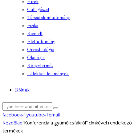
Hírek
Csillagászat
Társadalomtudomány
Fizika
Kiemelt
Élettudomány
Orvosbiológia
Ökológia
Könyvtermés
Lélektani lelemények
Rólunk
facebook-1
youtube-1
email
Kezdőlap
“Konferencia a gyümölcsfákról” címkével rendelkező
termékek