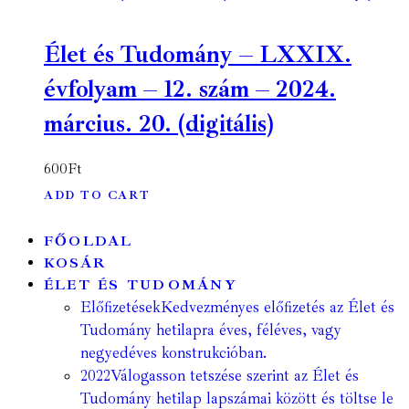
Élet és Tudomány – LXXIX.
évfolyam – 12. szám – 2024.
március. 20. (digitális)
600
Ft
ADD TO CART
FŐOLDAL
KOSÁR
ÉLET ÉS TUDOMÁNY
Előfizetések
Kedvezményes előfizetés az Élet és
Tudomány hetilapra éves, féléves, vagy
negyedéves konstrukcióban.
2022
Válogasson tetszése szerint az Élet és
Tudomány hetilap lapszámai között és töltse le