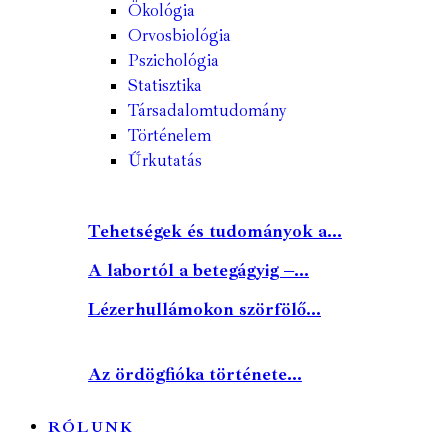
Ökológia
Orvosbiológia
Pszichológia
Statisztika
Társadalomtudomány
Történelem
Űrkutatás
Tehetségek és tudományok a...
A labortól a betegágyig –...
Lézerhullámokon szörfölő...
Az ördögfióka története...
RÓLUNK