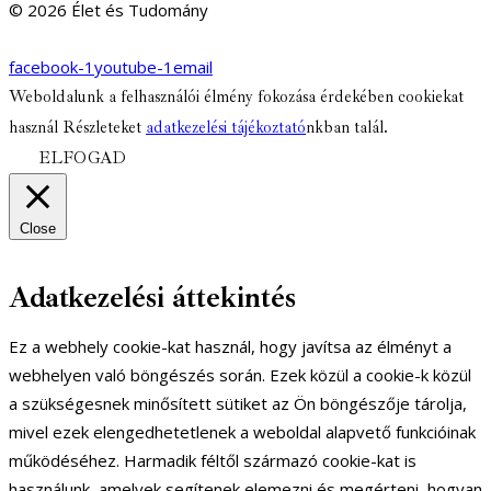
© 2026 Élet és Tudomány
facebook-1
youtube-1
email
Weboldalunk a felhasználói élmény fokozása érdekében cookiekat
használ Részleteket
adatkezelési tájékoztató
nkban talál.
ELFOGAD
Close
Adatkezelési áttekintés
Ez a webhely cookie-kat használ, hogy javítsa az élményt a
webhelyen való böngészés során. Ezek közül a cookie-k közül
a szükségesnek minősített sütiket az Ön böngészője tárolja,
mivel ezek elengedhetetlenek a weboldal alapvető funkcióinak
működéséhez. Harmadik féltől származó cookie-kat is
használunk, amelyek segítenek elemezni és megérteni, hogyan