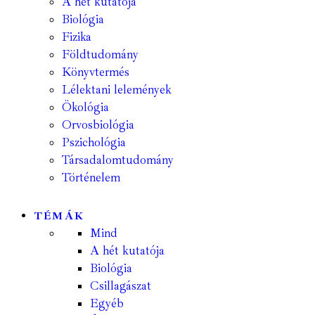
A hét kutatója
Biológia
Fizika
Földtudomány
Könyvtermés
Lélektani lelemények
Ökológia
Orvosbiológia
Pszichológia
Társadalomtudomány
Történelem
TÉMÁK
Mind
A hét kutatója
Biológia
Csillagászat
Egyéb