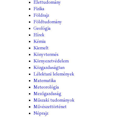
Élettudomány
Fizika
Földrajz
Földtudomány
Geológia
Hírek
Kémia
Kiemelt
Könyvtermés
Környezetvédelem
Közgazdaságtan
Lélektani lelemények
Matematika
Meteorológia
Mezőgazdaság
Műszaki tudományok
Művészettörténet
Néprajz