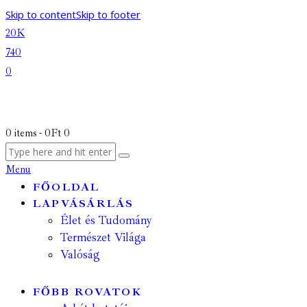
Skip to content
Skip to footer
20K
740
0
0 items
-
0Ft
0
Menu
FŐOLDAL
LAPVÁSÁRLÁS
Élet és Tudomány
Természet Világa
Valóság
FŐBB ROVATOK