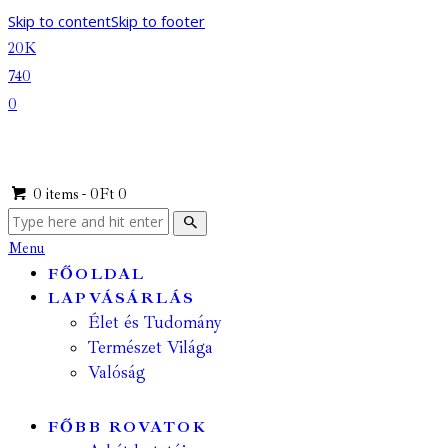
Skip to content
Skip to footer
20K
740
0
0 items
-
0Ft
0
Menu
FŐOLDAL
LAPVÁSÁRLÁS
Élet és Tudomány
Természet Világa
Valóság
FŐBB ROVATOK