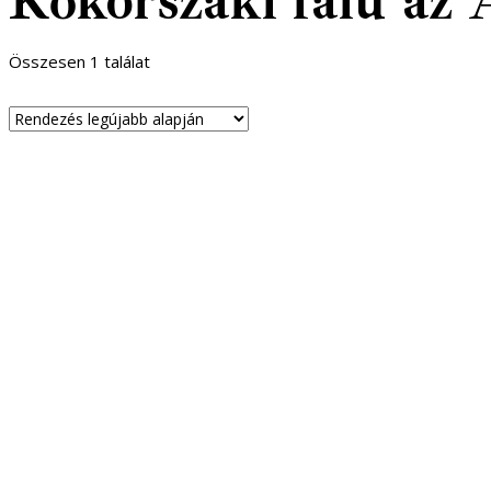
Kőkorszaki falu az 
Összesen 1 találat