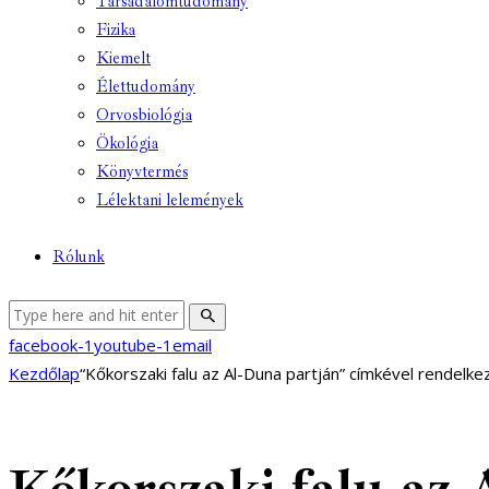
Társadalomtudomány
Fizika
Kiemelt
Élettudomány
Orvosbiológia
Ökológia
Könyvtermés
Lélektani lelemények
Rólunk
facebook-1
youtube-1
email
Kezdőlap
“Kőkorszaki falu az Al-Duna partján” címkével rendelk