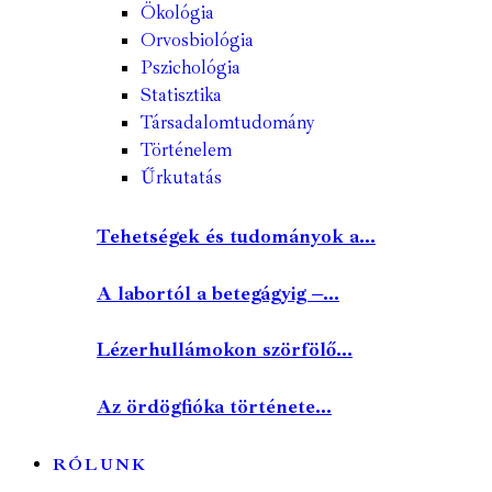
Ökológia
Orvosbiológia
Pszichológia
Statisztika
Társadalomtudomány
Történelem
Űrkutatás
Tehetségek és tudományok a...
A labortól a betegágyig –...
Lézerhullámokon szörfölő...
Az ördögfióka története...
RÓLUNK