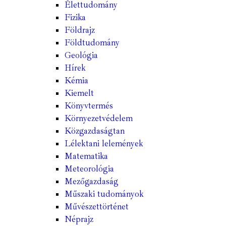
Élettudomány
Fizika
Földrajz
Földtudomány
Geológia
Hírek
Kémia
Kiemelt
Könyvtermés
Környezetvédelem
Közgazdaságtan
Lélektani lelemények
Matematika
Meteorológia
Mezőgazdaság
Műszaki tudományok
Művészettörténet
Néprajz