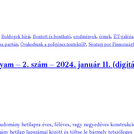
,
Boldogok bírái
,
Bontott és bontható
,
eredmények
,
érmek
,
ÉT-galéria
na partján
,
Óvakodjunk a poligénes tesztektől?
,
Sivatagi por Finnorszá
 – 2. szám – 2024. január 11. (digitál
Tudomány hetilapra éves, féléves, vagy negyedéves konstrukci
ány hetilap lapszámai között és töltse le bármely tetszőleges 