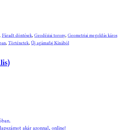
,
Fáradt döntések
,
Geodéziai torony
,
Geometriai megoldás káros
gban
,
Történetek
,
Új agámafaj Kínából
is)
óban.
lapszámot akár azonnal, online!