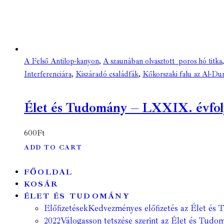
A Felső Antilop-kanyon
,
A szaunában olvasztott poros hó titka
Interferenciára
,
Kiszáradó családfák
,
Kőkorszaki falu az Al-Du
Élet és Tudomány – LXXIX. évfolyam
600
Ft
ADD TO CART
FŐOLDAL
KOSÁR
ÉLET ÉS TUDOMÁNY
Előfizetések
Kedvezményes előfizetés az Élet és 
2022
Válogasson tetszése szerint az Élet és Tudom