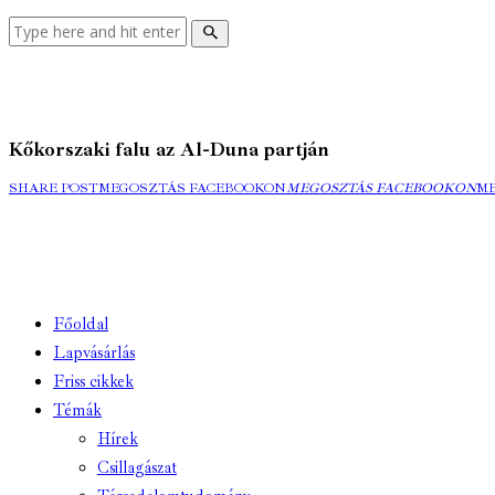
Kőkorszaki falu az Al-Duna partján
SHARE POST
MEGOSZTÁS FACEBOOKON
MEGOSZTÁS FACEBOOKON
M
Főoldal
Lapvásárlás
Friss cikkek
Témák
Hírek
Csillagászat