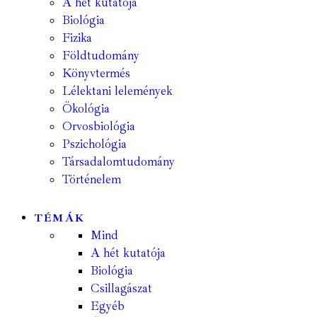
A hét kutatója
Biológia
Fizika
Földtudomány
Könyvtermés
Lélektani lelemények
Ökológia
Orvosbiológia
Pszichológia
Társadalomtudomány
Történelem
TÉMÁK
Mind
A hét kutatója
Biológia
Csillagászat
Egyéb