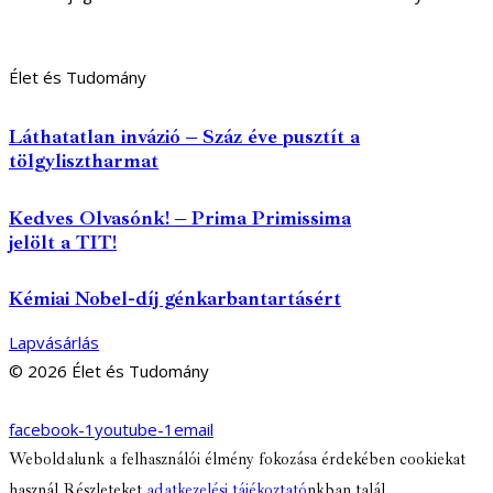
Élet és Tudomány
Láthatatlan invázió – Száz éve pusztít a
tölgylisztharmat
Kedves Olvasónk! – Prima Primissima
jelölt a TIT!
Kémiai Nobel-díj génkarbantartásért
Lapvásárlás
© 2026 Élet és Tudomány
facebook-1
youtube-1
email
Weboldalunk a felhasználói élmény fokozása érdekében cookiekat
használ Részleteket
adatkezelési tájékoztató
nkban talál.