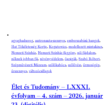
agyaghadsereg
,
asztronauta-szennyes
,
emberszabású hangok
,
Hat Tökéletesség Kertje
,
Kogutowicz
,
modellezett mintakincs
,
Nemzeti Színház
,
Nemzeti Színház függöny
,
női fájdalom
,
nőknek jobban fáj
,
növényvédelem
,
őscsigák
,
Szabó Róbert
,
Szépművészeti Múzeum
,
szőlőkabóca
,
szőlővész
,
űrmosógép
,
űrszennyes
,
változócsillagok
Élet és Tudomány – LXXXI.
évfolyam – 4. szám – 2026. január
23. (digitális)