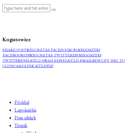
Kogutowicz
SHARE POST
MEGOSZTÁS FACEBOOKON
MEGOSZTÁS
FACEBOOKON
MEGOSZTÁS TWITTEREN
MEGOSZTÁS
TWITTEREN
ELKÜLD EMAILBEN
ELKÜLD EMAILBEN
COPY URL TO
CLIPBOARD
LINK KÜLDÉSE
Főoldal
Lapvásárlás
Friss cikkek
Témák