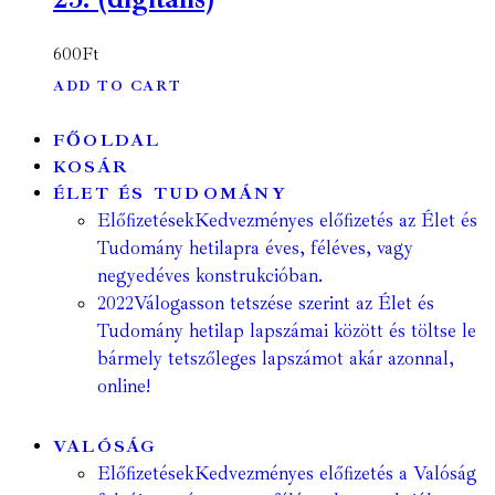
600
Ft
ADD TO CART
FŐOLDAL
KOSÁR
ÉLET ÉS TUDOMÁNY
Előfizetések
Kedvezményes előfizetés az Élet és
Tudomány hetilapra éves, féléves, vagy
negyedéves konstrukcióban.
2022
Válogasson tetszése szerint az Élet és
Tudomány hetilap lapszámai között és töltse le
bármely tetszőleges lapszámot akár azonnal,
online!
VALÓSÁG
Előfizetések
Kedvezményes előfizetés a Valóság