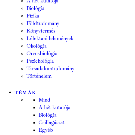
A hét kutatója
Biológia
Fizika
Földtudomány
Könyvtermés
Lélektani lelemények
Ökológia
Orvosbiológia
Pszichológia
Társadalomtudomány
Történelem
TÉMÁK
Mind
A hét kutatója
Biológia
Csillagászat
Egyéb