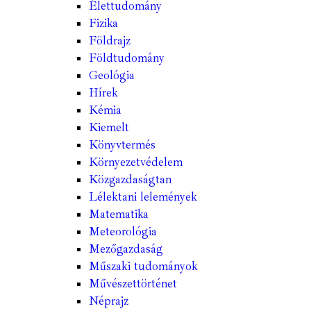
Élettudomány
Fizika
Földrajz
Földtudomány
Geológia
Hírek
Kémia
Kiemelt
Könyvtermés
Környezetvédelem
Közgazdaságtan
Lélektani lelemények
Matematika
Meteorológia
Mezőgazdaság
Műszaki tudományok
Művészettörténet
Néprajz