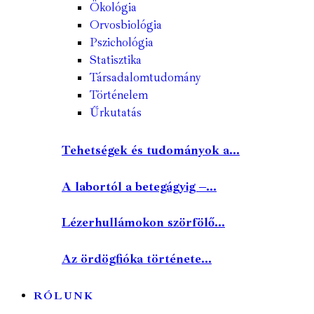
Ökológia
Orvosbiológia
Pszichológia
Statisztika
Társadalomtudomány
Történelem
Űrkutatás
Tehetségek és tudományok a...
A labortól a betegágyig –...
Lézerhullámokon szörfölő...
Az ördögfióka története...
RÓLUNK