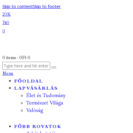
Skip to content
Skip to footer
20K
740
0
0 items
-
0Ft
0
Menu
FŐOLDAL
LAPVÁSÁRLÁS
Élet és Tudomány
Természet Világa
Valóság
FŐBB ROVATOK