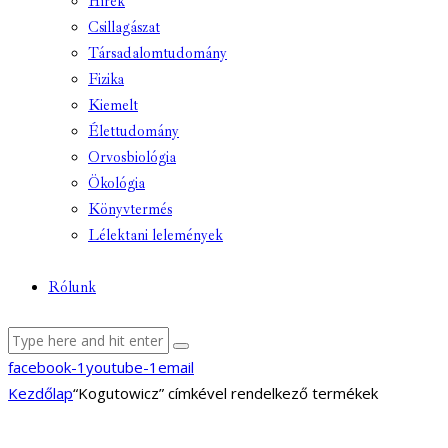
Hírek
Csillagászat
Társadalomtudomány
Fizika
Kiemelt
Élettudomány
Orvosbiológia
Ökológia
Könyvtermés
Lélektani lelemények
Rólunk
facebook-1
youtube-1
email
Kezdőlap
“Kogutowicz” címkével rendelkező termékek