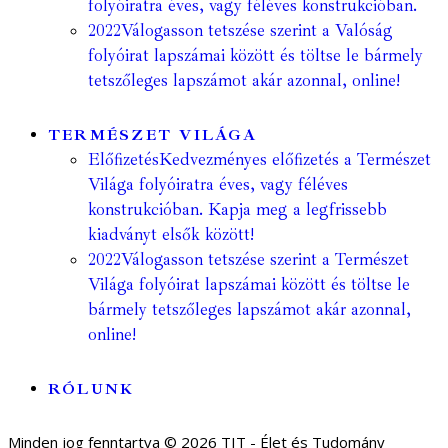
folyóiratra éves, vagy féléves konstrukcióban.
2022
Válogasson tetszése szerint a Valóság
folyóirat lapszámai között és töltse le bármely
tetszőleges lapszámot akár azonnal, online!
TERMÉSZET VILÁGA
Előfizetés
Kedvezményes előfizetés a Természet
Világa folyóiratra éves, vagy féléves
konstrukcióban. Kapja meg a legfrissebb
kiadványt elsők között!
2022
Válogasson tetszése szerint a Természet
Világa folyóirat lapszámai között és töltse le
bármely tetszőleges lapszámot akár azonnal,
online!
RÓLUNK
Minden jog fenntartva © 2026 TIT - Élet és Tudomány