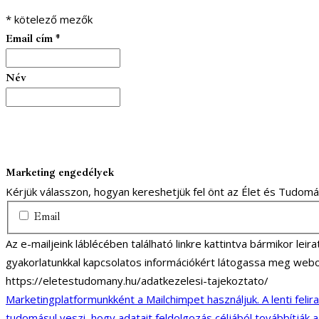
*
kötelező mezők
Email cím
*
Név
Marketing engedélyek
Kérjük válasszon, hogyan kereshetjük fel önt az Élet és Tudom
Email
Az e-mailjeink láblécében található linkre kattintva bármikor lei
gyakorlatunkkal kapcsolatos információkért látogassa meg webo
https://eletestudomany.hu/adatkezelesi-tajekoztato/
Marketingplatformunkként a Mailchimpet használjuk. A lenti felir
tudomásul veszi, hogy adatait feldolgozás céljából továbbítják 