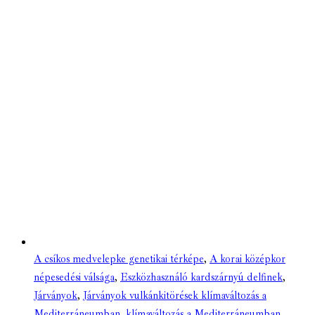
A csíkos medvelepke genetikai térképe
,
A korai középkor
népesedési válsága
,
Eszközhasználó kardszárnyú delfinek
,
Járványok
,
Járványok vulkánkitörések klímaváltozás a
Mediterráneumban
,
klímaváltozás a Mediterráneumban
,