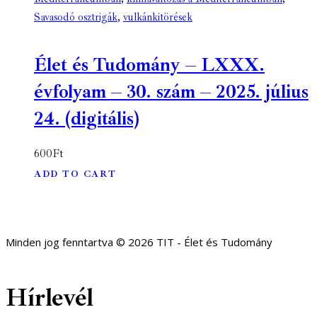
Savasodó osztrigák
,
vulkánkitörések
Élet és Tudomány – LXXX.
évfolyam – 30. szám – 2025. július
24. (digitális)
600
Ft
ADD TO CART
Minden jog fenntartva © 2026 TIT - Élet és Tudomány
Hírlevél