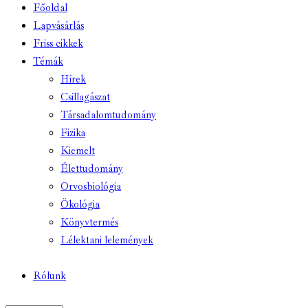
Főoldal
Lapvásárlás
Friss cikkek
Témák
Hírek
Csillagászat
Társadalomtudomány
Fizika
Kiemelt
Élettudomány
Orvosbiológia
Ökológia
Könyvtermés
Lélektani lelemények
Rólunk