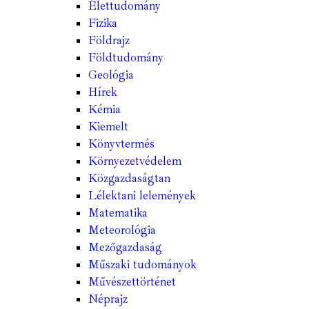
Élettudomány
Fizika
Földrajz
Földtudomány
Geológia
Hírek
Kémia
Kiemelt
Könyvtermés
Környezetvédelem
Közgazdaságtan
Lélektani lelemények
Matematika
Meteorológia
Mezőgazdaság
Műszaki tudományok
Művészettörténet
Néprajz