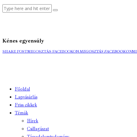
Kénes egyensúly
SHARE POST
MEGOSZTÁS FACEBOOKON
MEGOSZTÁS FACEBOOKON
M
Főoldal
Lapvásárlás
Friss cikkek
Témák
Hírek
Csillagászat
Társadalomtudomány