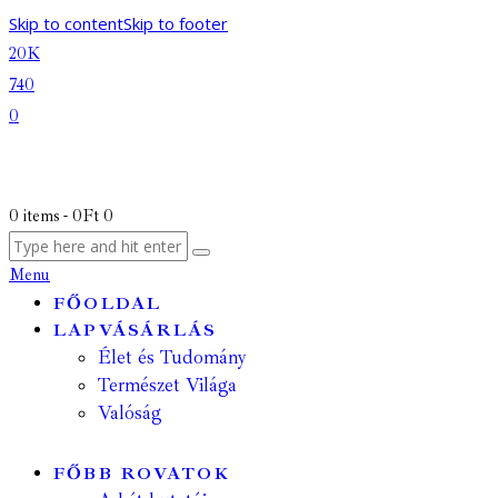
Skip to content
Skip to footer
20K
740
0
0 items
-
0Ft
0
Menu
FŐOLDAL
LAPVÁSÁRLÁS
Élet és Tudomány
Természet Világa
Valóság
FŐBB ROVATOK