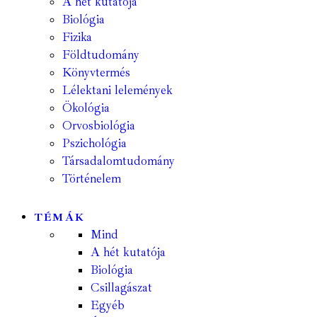
A hét kutatója
Biológia
Fizika
Földtudomány
Könyvtermés
Lélektani lelemények
Ökológia
Orvosbiológia
Pszichológia
Társadalomtudomány
Történelem
TÉMÁK
Mind
A hét kutatója
Biológia
Csillagászat
Egyéb