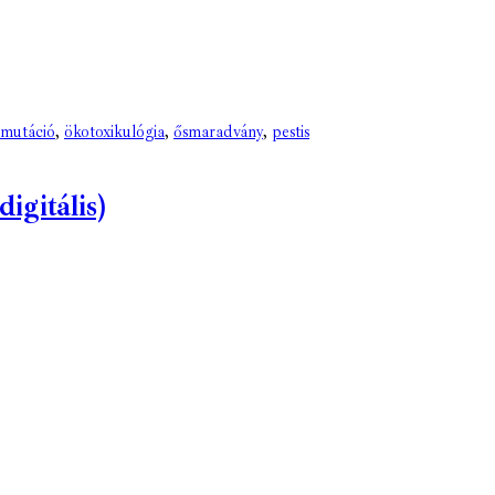
mutáció
,
ökotoxikulógia
,
ősmaradvány
,
pestis
igitális)