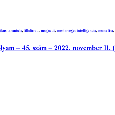
kus tarantula
,
lillafüred
,
magnetit
,
mesterséges intelligencia
,
mona lisa
,
am – 45. szám – 2022. november 11. (d