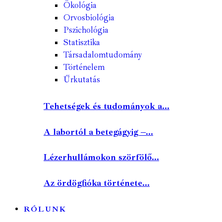
Ökológia
Orvosbiológia
Pszichológia
Statisztika
Társadalomtudomány
Történelem
Űrkutatás
Tehetségek és tudományok a...
A labortól a betegágyig –...
Lézerhullámokon szörfölő...
Az ördögfióka története...
RÓLUNK