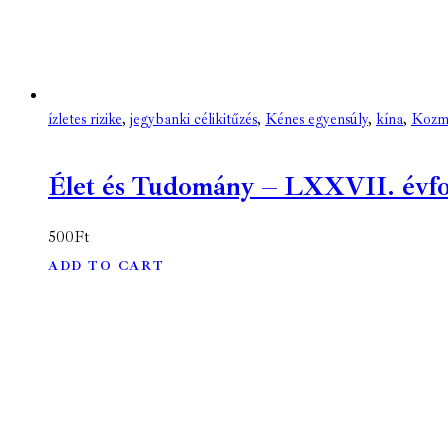
ízletes rizike
,
jegybanki célikitűzés
,
Kénes egyensúly
,
kína
,
Kozmi
Élet és Tudomány – LXXVII. évfoly
500
Ft
ADD TO CART