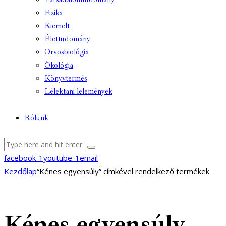
Fizika
Kiemelt
Élettudomány
Orvosbiológia
Ökológia
Könyvtermés
Lélektani lelemények
Rólunk
facebook-1
youtube-1
email
Kezdőlap
“Kénes egyensúly” címkével rendelkező termékek
Kénes egyensúly