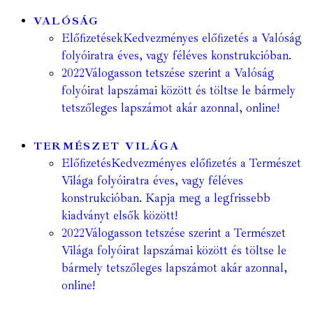
VALÓSÁG
Előfizetések
Kedvezményes előfizetés a Valóság
folyóiratra éves, vagy féléves konstrukcióban.
2022
Válogasson tetszése szerint a Valóság
folyóirat lapszámai között és töltse le bármely
tetszőleges lapszámot akár azonnal, online!
TERMÉSZET VILÁGA
Előfizetés
Kedvezményes előfizetés a Természet
Világa folyóiratra éves, vagy féléves
konstrukcióban. Kapja meg a legfrissebb
kiadványt elsők között!
2022
Válogasson tetszése szerint a Természet
Világa folyóirat lapszámai között és töltse le
bármely tetszőleges lapszámot akár azonnal,
online!