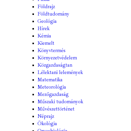
Földrajz
Földtudomány
Geológia
Hírek
Kémia
Kiemelt
Könyvtermés
Környezetvédelem
Közgazdaságtan
Lélektani lelemények
Matematika
Meteorológia
Mezőgazdaság
Műszaki tudományok
Művészettörténet
Néprajz
Ökológia
Orvosbiológia