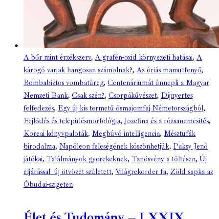
A bőr mint érzékszerv
,
A grafén-oxid környezeti hatásai
,
A
károgó varjak hangosan számolnak?
,
Az óriás mamutfenyő
,
Bombabiztos vombatüreg
,
Centenáriumát ünnepli a Magyar
Nemzeti Bank
,
Csak szén?
,
Csorpákűvészet
,
Díjnyertes
felfedezés
,
Egy új kis termetű ősmajomfaj Németországból
,
Fejlődés és településmorfológia
,
Jozefina és a rózsanemesítés
,
Koreai könyvpaloták
,
Megbúvó intelligencia
,
Mésztufák
birodalma
,
Napóleon feleségének köszönhetjük
,
Paksy Jenő
játékai
,
Találmányok gyerekeknek
,
Tanösvény a töltésen
,
Új
eljárással új ötvözet született
,
Világrekorder fa
,
Zöld sapka az
Óbudai-szigeten
Élet és Tudomány – LXXIX.