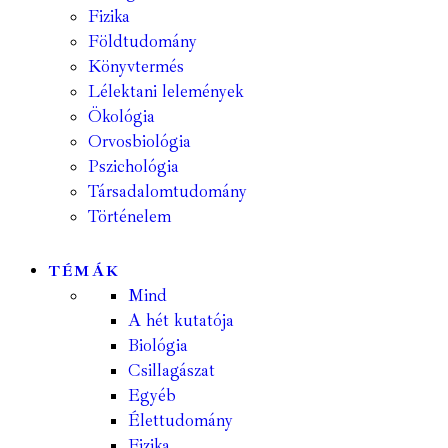
Fizika
Földtudomány
Könyvtermés
Lélektani lelemények
Ökológia
Orvosbiológia
Pszichológia
Társadalomtudomány
Történelem
TÉMÁK
Mind
A hét kutatója
Biológia
Csillagászat
Egyéb
Élettudomány
Fizika