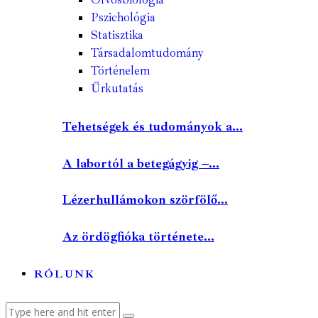
Pszichológia
Statisztika
Társadalomtudomány
Történelem
Űrkutatás
Tehetségek és tudományok a...
A labortól a betegágyig –...
Lézerhullámokon szörfölő...
Az ördögfióka története...
RÓLUNK