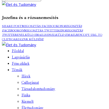
Jozefina és a rózsanemesítés
SHARE POST
MEGOSZTÁS FACEBOOKON
MEGOSZTÁS
FACEBOOKON
MEGOSZTÁS TWITTEREN
MEGOSZTÁS
TWITTEREN
ELKÜLD EMAILBEN
ELKÜLD EMAILBEN
COPY URL TO
CLIPBOARD
LINK KÜLDÉSE
Főoldal
Lapvásárlás
Friss cikkek
Témák
Hírek
Csillagászat
Társadalomtudomány
Fizika
Kiemelt
Élettudomány