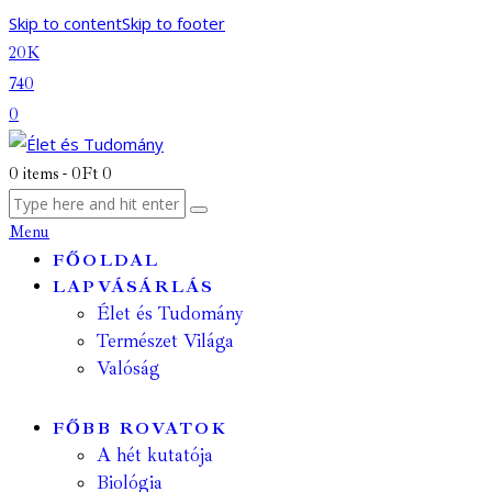
Skip to content
Skip to footer
20K
740
0
0 items
-
0Ft
0
Menu
FŐOLDAL
LAPVÁSÁRLÁS
Élet és Tudomány
Természet Világa
Valóság
FŐBB ROVATOK
A hét kutatója
Biológia