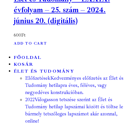
évfolyam – 25. szám – 2024.
június 20. (digitális)
600
Ft
ADD TO CART
FŐOLDAL
KOSÁR
ÉLET ÉS TUDOMÁNY
Előfizetések
Kedvezményes előfizetés az Élet és
Tudomány hetilapra éves, féléves, vagy
negyedéves konstrukcióban.
2022
Válogasson tetszése szerint az Élet és
Tudomány hetilap lapszámai között és töltse le
bármely tetszőleges lapszámot akár azonnal,
online!