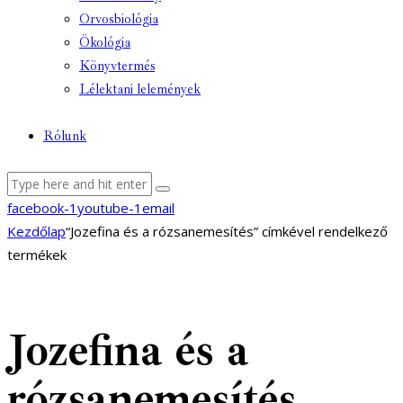
Orvosbiológia
Ökológia
Könyvtermés
Lélektani lelemények
Rólunk
facebook-1
youtube-1
email
Kezdőlap
“Jozefina és a rózsanemesítés” címkével rendelkező
termékek
Jozefina és a
rózsanemesítés