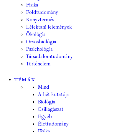
Fizika
Földtudomány
Könyvtermés
Lélektani lelemények
Ökológia
Orvosbiológia
Pszichológia
Társadalomtudomány
Történelem
TÉMÁK
Mind
A hét kutatója
Biológia
Csillagászat
Egyéb
Élettudomány
Fizika