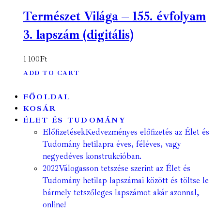
Természet Világa – 155. évfolyam
3. lapszám (digitális)
1 100
Ft
ADD TO CART
FŐOLDAL
KOSÁR
ÉLET ÉS TUDOMÁNY
Előfizetések
Kedvezményes előfizetés az Élet és
Tudomány hetilapra éves, féléves, vagy
negyedéves konstrukcióban.
2022
Válogasson tetszése szerint az Élet és
Tudomány hetilap lapszámai között és töltse le
bármely tetszőleges lapszámot akár azonnal,
online!