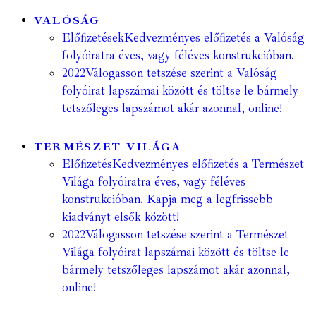
VALÓSÁG
Előfizetések
Kedvezményes előfizetés a Valóság
folyóiratra éves, vagy féléves konstrukcióban.
2022
Válogasson tetszése szerint a Valóság
folyóirat lapszámai között és töltse le bármely
tetszőleges lapszámot akár azonnal, online!
TERMÉSZET VILÁGA
Előfizetés
Kedvezményes előfizetés a Természet
Világa folyóiratra éves, vagy féléves
konstrukcióban. Kapja meg a legfrissebb
kiadványt elsők között!
2022
Válogasson tetszése szerint a Természet
Világa folyóirat lapszámai között és töltse le
bármely tetszőleges lapszámot akár azonnal,
online!