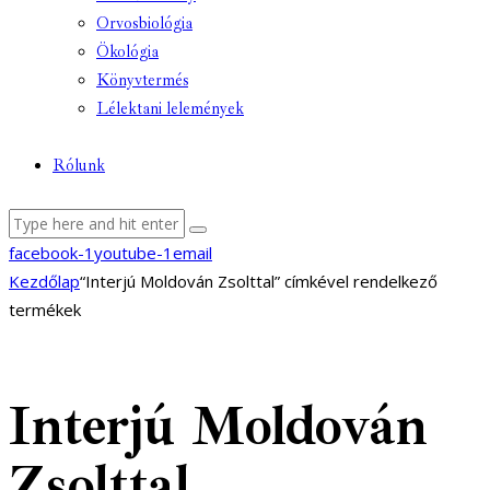
Orvosbiológia
Ökológia
Könyvtermés
Lélektani lelemények
Rólunk
facebook-1
youtube-1
email
Kezdőlap
“Interjú Moldován Zsolttal” címkével rendelkező
termékek
Interjú Moldován
Zsolttal