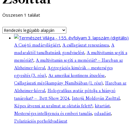
Összesen 1 találat
A Csaj-tó madárvilágáért
,
A csillagászat reneszánsza
,
A
madaraktól tanulhatnánk gondviselést
,
A multivitamin segíti a
memóriát?
,
A multivitamin segíti a memóriát? – Harcban az
Alzheimer-kórral
,
Aggregációs kimérák – mesterséges
egyesítés (3. rész)
,
Az amerikai kontinens átszelése
,
Csillagászati mérőkampány Namíbiában (1. rész)
,
Harcban az
Alzheimer-kórral
,
Holografikus avatár pótolja a hiányzó
tanárokat? – Bett Show 2024
,
Interjú Moldován Zsolttal
,
Képes átvenni az uralmat az oktatás felett?
,
kitartást
,
Mesterséges intelligencia és emberi tanulás
,
odaadást
,
Polarizációs porholdvadászat