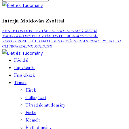
Interjú Moldován Zsolttal
SHARE POST
MEGOSZTÁS FACEBOOKON
MEGOSZTÁS
FACEBOOKON
MEGOSZTÁS TWITTEREN
MEGOSZTÁS
TWITTEREN
ELKÜLD EMAILBEN
ELKÜLD EMAILBEN
COPY URL TO
CLIPBOARD
LINK KÜLDÉSE
Főoldal
Lapvásárlás
Friss cikkek
Témák
Hírek
Csillagászat
Társadalomtudomány
Fizika
Kiemelt
Élettudomány