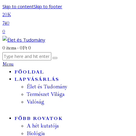
Skip to content
Skip to footer
20K
740
0
0 items
-
0Ft
0
Menu
FŐOLDAL
LAPVÁSÁRLÁS
Élet és Tudomány
Természet Világa
Valóság
FŐBB ROVATOK
A hét kutatója
Biológia