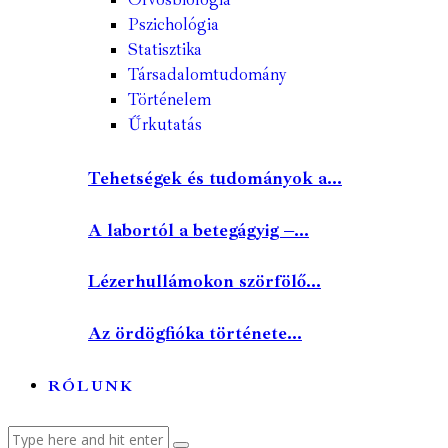
Pszichológia
Statisztika
Társadalomtudomány
Történelem
Űrkutatás
Tehetségek és tudományok a...
A labortól a betegágyig –...
Lézerhullámokon szörfölő...
Az ördögfióka története...
RÓLUNK