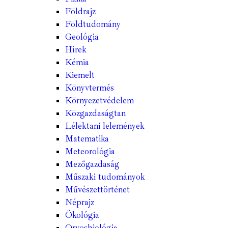
Földrajz
Földtudomány
Geológia
Hírek
Kémia
Kiemelt
Könyvtermés
Környezetvédelem
Közgazdaságtan
Lélektani lelemények
Matematika
Meteorológia
Mezőgazdaság
Műszaki tudományok
Művészettörténet
Néprajz
Ökológia
Orvosbiológia