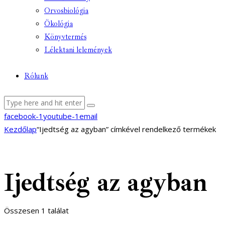
Orvosbiológia
Ökológia
Könyvtermés
Lélektani lelemények
Rólunk
facebook-1
youtube-1
email
Kezdőlap
“Ijedtség az agyban” címkével rendelkező termékek
Ijedtség az agyban
Összesen 1 találat