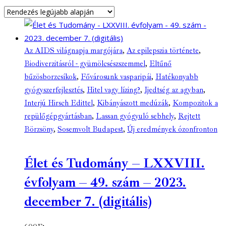
Az AIDS világnapja margójára
,
Az epilepszia története
,
Biodiverzitásról - gyümölcsészszemmel
,
Eltűnő
bűzösborzcsíkok
,
Fővárosunk vasparipái
,
Hatékonyabb
gyógyszerfejlesztés
,
Hitel vagy lízing?
,
Ijedtség az agyban
,
Interjú Hirsch Edittel
,
Kibányászott medúzák
,
Kompozitok a
repülőgépgyártásban
,
Lassan gyógyuló sebhely
,
Rejtett
Börzsöny
,
Sosemvolt Budapest
,
Új eredmények ózonfronton
Élet és Tudomány – LXXVIII.
évfolyam – 49. szám – 2023.
december 7. (digitális)