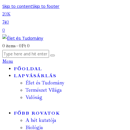
Skip to content
Skip to footer
20K
740
0
0 items
-
0Ft
0
Menu
FŐOLDAL
LAPVÁSÁRLÁS
Élet és Tudomány
Természet Világa
Valóság
FŐBB ROVATOK
A hét kutatója
Biológia