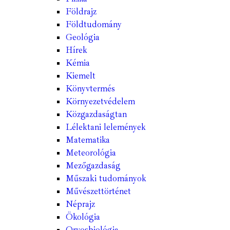
Földrajz
Földtudomány
Geológia
Hírek
Kémia
Kiemelt
Könyvtermés
Környezetvédelem
Közgazdaságtan
Lélektani lelemények
Matematika
Meteorológia
Mezőgazdaság
Műszaki tudományok
Művészettörténet
Néprajz
Ökológia
Orvosbiológia