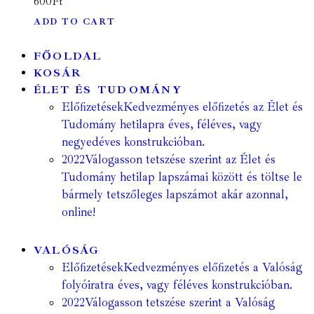
600
Ft
ADD TO CART
FŐOLDAL
KOSÁR
ÉLET ÉS TUDOMÁNY
Előfizetések
Kedvezményes előfizetés az Élet és
Tudomány hetilapra éves, féléves, vagy
negyedéves konstrukcióban.
2022
Válogasson tetszése szerint az Élet és
Tudomány hetilap lapszámai között és töltse le
bármely tetszőleges lapszámot akár azonnal,
online!
VALÓSÁG
Előfizetések
Kedvezményes előfizetés a Valóság
folyóiratra éves, vagy féléves konstrukcióban.
2022
Válogasson tetszése szerint a Valóság