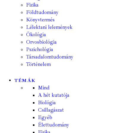
Fizika
Földtudomány
Könyvtermés
Lélektani lelemények
Ökológia
Orvosbiológia
Pszichológia
Társadalomtudomány
Történelem
TÉMÁK
Mind
A hét kutatója
Biológia
Csillagászat
Egyéb
Élettudomány
Fizika