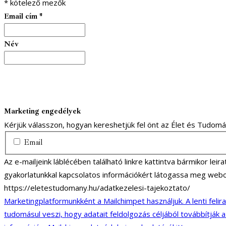
*
kötelező mezők
Email cím
*
Név
Marketing engedélyek
Kérjük válasszon, hogyan kereshetjük fel önt az Élet és Tudom
Email
Az e-mailjeink láblécében található linkre kattintva bármikor lei
gyakorlatunkkal kapcsolatos információkért látogassa meg webo
https://eletestudomany.hu/adatkezelesi-tajekoztato/
Marketingplatformunkként a Mailchimpet használjuk. A lenti felir
tudomásul veszi, hogy adatait feldolgozás céljából továbbítják 