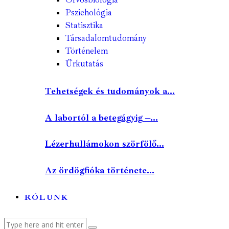
Pszichológia
Statisztika
Társadalomtudomány
Történelem
Űrkutatás
Tehetségek és tudományok a...
A labortól a betegágyig –...
Lézerhullámokon szörfölő...
Az ördögfióka története...
RÓLUNK