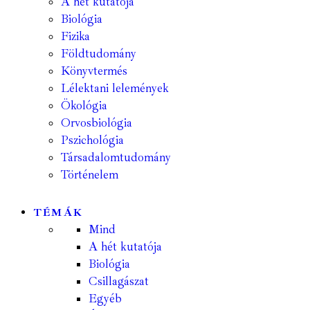
A hét kutatója
Biológia
Fizika
Földtudomány
Könyvtermés
Lélektani lelemények
Ökológia
Orvosbiológia
Pszichológia
Társadalomtudomány
Történelem
TÉMÁK
Mind
A hét kutatója
Biológia
Csillagászat
Egyéb