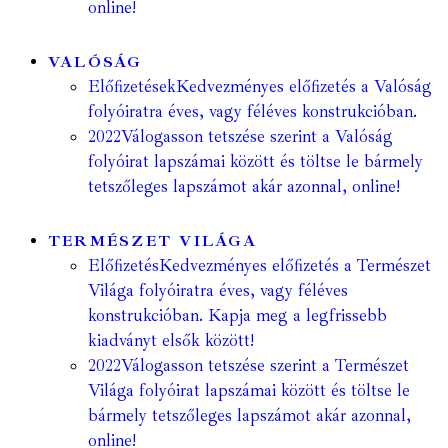
online!
VALÓSÁG
Előfizetések
Kedvezményes előfizetés a Valóság
folyóiratra éves, vagy féléves konstrukcióban.
2022
Válogasson tetszése szerint a Valóság
folyóirat lapszámai között és töltse le bármely
tetszőleges lapszámot akár azonnal, online!
TERMÉSZET VILÁGA
Előfizetés
Kedvezményes előfizetés a Természet
Világa folyóiratra éves, vagy féléves
konstrukcióban. Kapja meg a legfrissebb
kiadványt elsők között!
2022
Válogasson tetszése szerint a Természet
Világa folyóirat lapszámai között és töltse le
bármely tetszőleges lapszámot akár azonnal,
online!