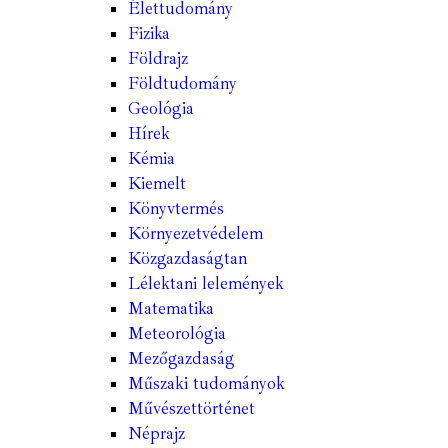
Élettudomány
Fizika
Földrajz
Földtudomány
Geológia
Hírek
Kémia
Kiemelt
Könyvtermés
Környezetvédelem
Közgazdaságtan
Lélektani lelemények
Matematika
Meteorológia
Mezőgazdaság
Műszaki tudományok
Művészettörténet
Néprajz