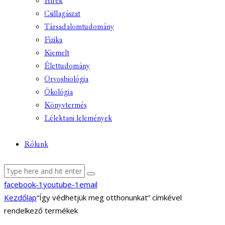
Hírek
Csillagászat
Társadalomtudomány
Fizika
Kiemelt
Élettudomány
Orvosbiológia
Ökológia
Könyvtermés
Lélektani lelemények
Rólunk
facebook-1
youtube-1
email
Kezdőlap
“Így védhetjük meg otthonunkat” címkével
rendelkező termékek