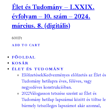
Élet és Tudomány – LXXIX.
évfolyam – 10. szám – 2024.
március. 8. (digitális)
600
Ft
ADD TO CART
FŐOLDAL
KOSÁR
ÉLET ÉS TUDOMÁNY
Előfizetések
Kedvezményes előfizetés az Élet és
Tudomány hetilapra éves, féléves, vagy
negyedéves konstrukcióban.
2022
Válogasson tetszése szerint az Élet és
Tudomány hetilap lapszámai között és töltse le
bármely tetszőleges lapszámot akár azonnal,