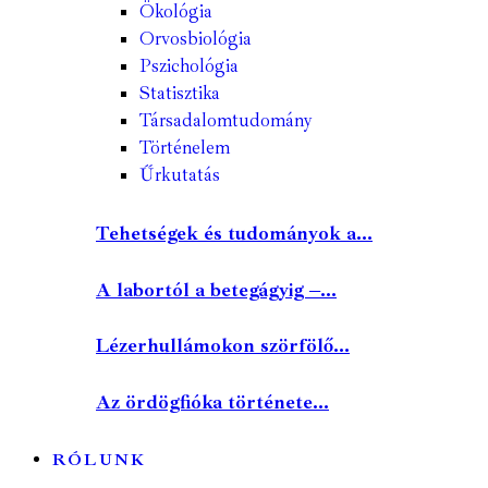
Ökológia
Orvosbiológia
Pszichológia
Statisztika
Társadalomtudomány
Történelem
Űrkutatás
Tehetségek és tudományok a...
A labortól a betegágyig –...
Lézerhullámokon szörfölő...
Az ördögfióka története...
RÓLUNK