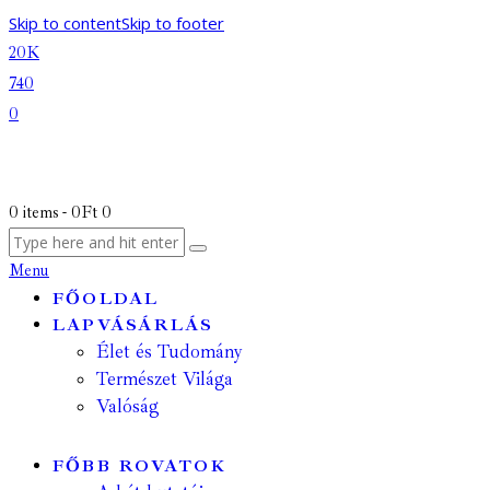
Skip to content
Skip to footer
20K
740
0
0 items
-
0Ft
0
Menu
FŐOLDAL
LAPVÁSÁRLÁS
Élet és Tudomány
Természet Világa
Valóság
FŐBB ROVATOK