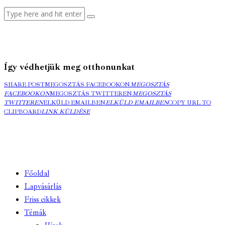
Így védhetjük meg otthonunkat
SHARE POST
MEGOSZTÁS FACEBOOKON
MEGOSZTÁS
FACEBOOKON
MEGOSZTÁS TWITTEREN
MEGOSZTÁS
TWITTEREN
ELKÜLD EMAILBEN
ELKÜLD EMAILBEN
COPY URL TO
CLIPBOARD
LINK KÜLDÉSE
Főoldal
Lapvásárlás
Friss cikkek
Témák