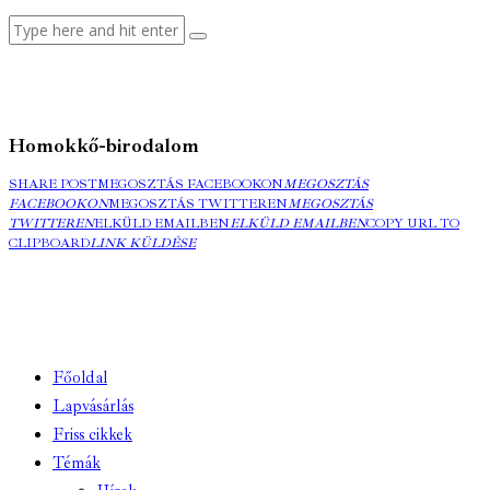
Homokkő-birodalom
SHARE POST
MEGOSZTÁS FACEBOOKON
MEGOSZTÁS
FACEBOOKON
MEGOSZTÁS TWITTEREN
MEGOSZTÁS
TWITTEREN
ELKÜLD EMAILBEN
ELKÜLD EMAILBEN
COPY URL TO
CLIPBOARD
LINK KÜLDÉSE
Főoldal
Lapvásárlás
Friss cikkek
Témák