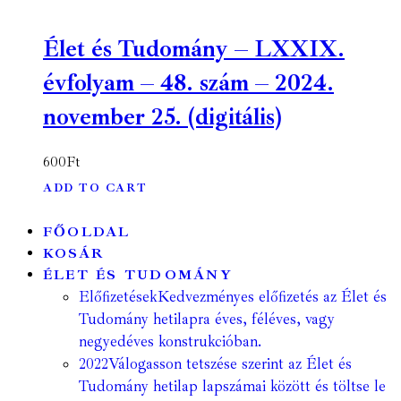
Élet és Tudomány – LXXIX.
évfolyam – 48. szám – 2024.
november 25. (digitális)
600
Ft
ADD TO CART
FŐOLDAL
KOSÁR
ÉLET ÉS TUDOMÁNY
Előfizetések
Kedvezményes előfizetés az Élet és
Tudomány hetilapra éves, féléves, vagy
negyedéves konstrukcióban.
2022
Válogasson tetszése szerint az Élet és
Tudomány hetilap lapszámai között és töltse le