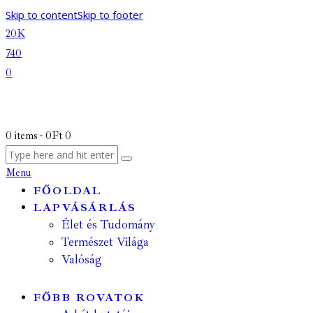
Skip to content
Skip to footer
20K
740
0
0 items
-
0Ft
0
Menu
FŐOLDAL
LAPVÁSÁRLÁS
Élet és Tudomány
Természet Világa
Valóság
FŐBB ROVATOK