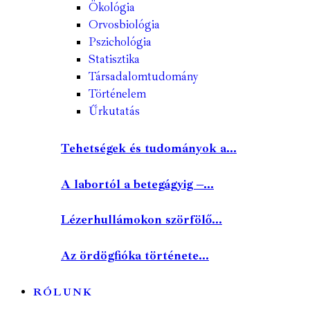
Ökológia
Orvosbiológia
Pszichológia
Statisztika
Társadalomtudomány
Történelem
Űrkutatás
Tehetségek és tudományok a...
A labortól a betegágyig –...
Lézerhullámokon szörfölő...
Az ördögfióka története...
RÓLUNK