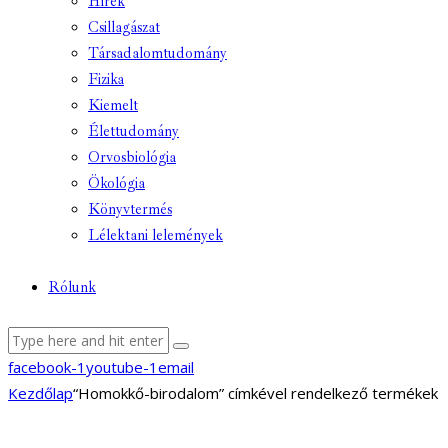
Hírek
Csillagászat
Társadalomtudomány
Fizika
Kiemelt
Élettudomány
Orvosbiológia
Ökológia
Könyvtermés
Lélektani lelemények
Rólunk
facebook-1
youtube-1
email
Kezdőlap
“Homokkő-birodalom” címkével rendelkező termékek