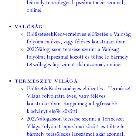
bármely tetszőleges lapszámot akár azonnal,
online!
VALÓSÁG
Előfizetések
Kedvezményes előfizetés a Valóság
folyóiratra éves, vagy féléves konstrukcióban.
2022
Válogasson tetszése szerint a Valóság
folyóirat lapszámai között és töltse le bármely
tetszőleges lapszámot akár azonnal, online!
TERMÉSZET VILÁGA
Előfizetés
Kedvezményes előfizetés a Természet
Világa folyóiratra éves, vagy féléves
konstrukcióban. Kapja meg a legfrissebb
kiadványt elsők között!
2022
Válogasson tetszése szerint a Természet
Világa folyóirat lapszámai között és töltse le
bármely tetszőleges lapszámot akár azonnal,