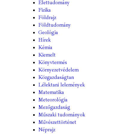
Élettudomány
Fizika
Földrajz
Földtudomány
Geológia
Hírek
Kémia
Kiemelt
Könyvtermés
Környezetvédelem
Közgazdaságtan
Lélektani lelemények
Matematika
Meteorológia
Mezőgazdaság
Műszaki tudományok
Művészettörténet
Néprajz