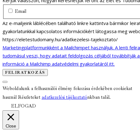
Kérjük válasszon, hogyan kereshetjük fel önt az Élet és Tudom
Email
Az e-mailjeink láblécében található linkre kattintva bármikor lei
gyakorlatunkkal kapcsolatos információkért látogassa meg webo
https://eletestudomany.hu/adatkezelesi-tajekoztato/
Marketingplatformunkként a Mailchimpet használjuk. A lenti felir
tudomásul veszi, hogy adatait feldolgozás céljából továbbítják 
információ a Mailchimp adatvédelmi gyakorlatáról itt.
Weboldalunk a felhasználói élmény fokozása érdekében cookiekat
használ Részleteket
adatkezelési tájékoztató
nkban talál.
ELFOGAD
Close