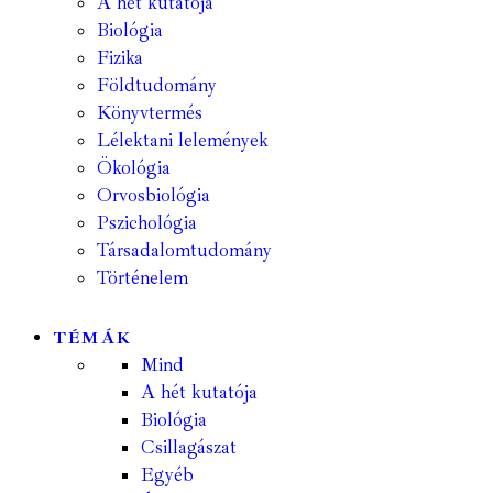
A hét kutatója
Biológia
Fizika
Földtudomány
Könyvtermés
Lélektani lelemények
Ökológia
Orvosbiológia
Pszichológia
Társadalomtudomány
Történelem
TÉMÁK
Mind
A hét kutatója
Biológia
Csillagászat
Egyéb