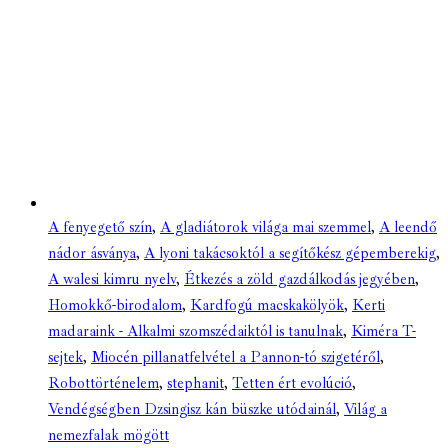
A fenyegető szín
,
A gladiátorok világa mai szemmel
,
A leendő
nádor ásványa
,
A lyoni takácsoktól a segítőkész gépemberekig
,
A walesi kimru nyelv
,
Étkezés a zöld gazdálkodás jegyében
,
Homokkő-birodalom
,
Kardfogú macskakölyök
,
Kerti
madaraink - Alkalmi szomszédaiktól is tanulnak
,
Kiméra T-
sejtek
,
Miocén pillanatfelvétel a Pannon-tó szigetéről
,
Robottörténelem
,
stephanit
,
Tetten ért evolúció
,
Vendégségben Dzsingisz kán büszke utódainál
,
Világ a
nemezfalak mögött