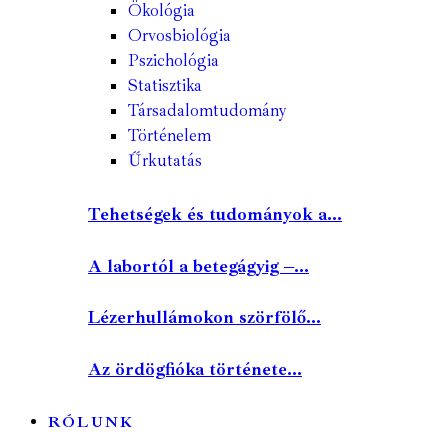
Ökológia
Orvosbiológia
Pszichológia
Statisztika
Társadalomtudomány
Történelem
Űrkutatás
Tehetségek és tudományok a...
A labortól a betegágyig –...
Lézerhullámokon szörfölő...
Az ördögfióka története...
RÓLUNK