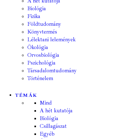
A hét kutatója
Biológia
Fizika
Földtudomány
Könyvtermés
Lélektani lelemények
Ökológia
Orvosbiológia
Pszichológia
Társadalomtudomány
Történelem
TÉMÁK
Mind
A hét kutatója
Biológia
Csillagászat
Egyéb