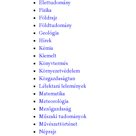
Élettudomány
Fizika
Földrajz
Földtudomány
Geológia
Hírek
Kémia
Kiemelt
Könyvtermés
Környezetvédelem
Közgazdaságtan
Lélektani lelemények
Matematika
Meteorológia
Mezőgazdaság
Műszaki tudományok
Művészettörténet
Néprajz