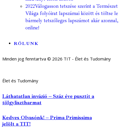
2022
Válogasson tetszése szerint a Természet
Világa folyóirat lapszámai között és töltse le
bármely tetszőleges lapszámot akár azonnal,
online!
RÓLUNK
Minden jog fenntartva © 2026 TIT - Élet és Tudomány
Élet és Tudomány
Láthatatlan invázió – Száz éve pusztít a
tölgylisztharmat
Kedves Olvasónk! – Prima Primissima
jelölt a TIT!