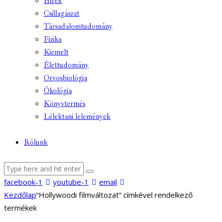
Hírek
Csillagászat
Társadalomtudomány
Fizika
Kiemelt
Élettudomány
Orvosbiológia
Ökológia
Könyvtermés
Lélektani lelemények
Rólunk
facebook-1
youtube-1
email
Kezdőlap
“Hollywoodi filmváltozat” címkével rendelkező
termékek