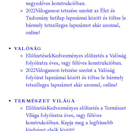
negyedéves konstrukcióban.
2022
Válogasson tetszése szerint az Élet és
Tudomány hetilap lapszámai között és töltse le
bármely tetszőleges lapszámot akár azonnal,
online!
VALÓSÁG
Előfizetések
Kedvezményes előfizetés a Valóság
folyóiratra éves, vagy féléves konstrukcióban.
2022
Válogasson tetszése szerint a Valóság
folyóirat lapszámai között és töltse le bármely
tetszőleges lapszámot akár azonnal, online!
TERMÉSZET VILÁGA
Előfizetés
Kedvezményes előfizetés a Természet
Világa folyóiratra éves, vagy féléves
konstrukcióban. Kapja meg a legfrissebb
kiadványt elsők között!