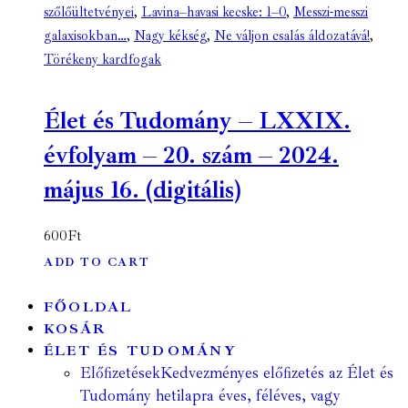
szőlőültetvényei
,
Lavina–havasi kecske: 1–0
,
Messzi-messzi
galaxisokban…
,
Nagy kékség
,
Ne váljon csalás áldozatává!
,
Törékeny kardfogak
Élet és Tudomány – LXXIX.
évfolyam – 20. szám – 2024.
május 16. (digitális)
600
Ft
ADD TO CART
FŐOLDAL
KOSÁR
ÉLET ÉS TUDOMÁNY
Előfizetések
Kedvezményes előfizetés az Élet és
Tudomány hetilapra éves, féléves, vagy