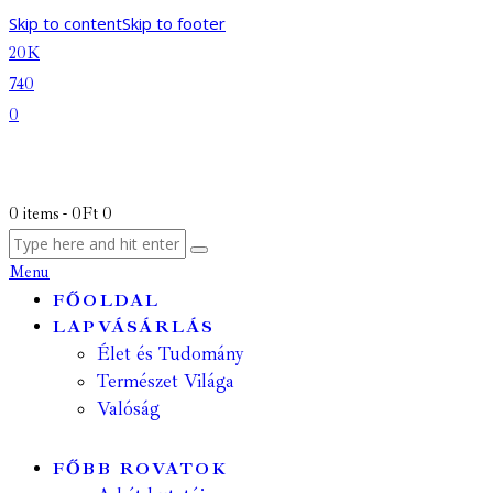
Skip to content
Skip to footer
20K
740
0
0 items
-
0Ft
0
Menu
FŐOLDAL
LAPVÁSÁRLÁS
Élet és Tudomány
Természet Világa
Valóság
FŐBB ROVATOK