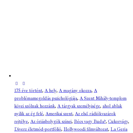
175 éve történt
,
A hely
,
A magány okozza
,
A
problémamegoldás pszichológiája
,
A Szent Mihály-templom
kövei szólnak hozzánk
,
A tárgyak személyisége
,
ahol ablak
nyílik az ég felé
,
Amerikai szent
,
Az első rádiókvazárok
rejtélye
,
Az óriásbolygók színei
,
Bécs vagy Buda?
,
Cukorvágy
,
Diverz életmód-portfólió
,
Hollywoodi filmváltozat
,
La Geria