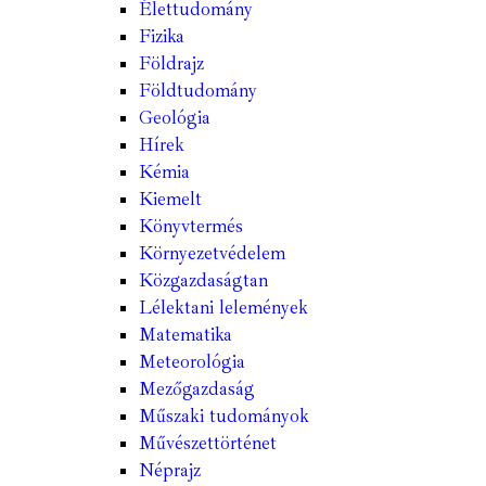
Élettudomány
Fizika
Földrajz
Földtudomány
Geológia
Hírek
Kémia
Kiemelt
Könyvtermés
Környezetvédelem
Közgazdaságtan
Lélektani lelemények
Matematika
Meteorológia
Mezőgazdaság
Műszaki tudományok
Művészettörténet
Néprajz