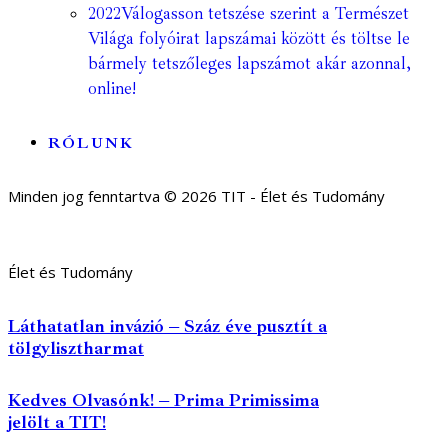
2022
Válogasson tetszése szerint a Természet
Világa folyóirat lapszámai között és töltse le
bármely tetszőleges lapszámot akár azonnal,
online!
RÓLUNK
Minden jog fenntartva © 2026 TIT - Élet és Tudomány
Élet és Tudomány
Láthatatlan invázió – Száz éve pusztít a
tölgylisztharmat
Kedves Olvasónk! – Prima Primissima
jelölt a TIT!