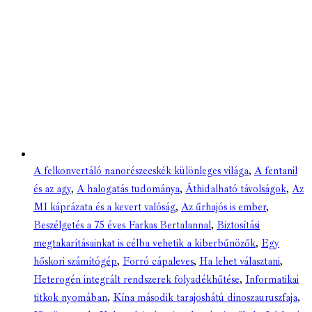
A felkonvertáló nanorészecskék különleges világa
,
A fentanil
és az agy
,
A halogatás tudománya
,
Áthidalható távolságok
,
Az
MI káprázata és a kevert valóság
,
Az űrhajós is ember
,
Beszélgetés a 75 éves Farkas Bertalannal
,
Biztosítási
megtakarításainkat is célba vehetik a kiberbűnözők
,
Egy
hőskori számítógép
,
Forró cápaleves
,
Ha lehet választani
,
Heterogén integrált rendszerek folyadékhűtése
,
Informatikai
titkok nyomában
,
Kína második tarajoshátú dinoszauruszfaja
,