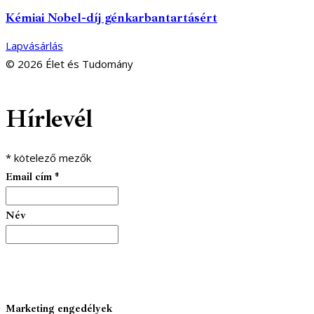
Kémiai Nobel-díj génkarbantartásért
Lapvásárlás
© 2026 Élet és Tudomány
facebook-
youtube-
email
Hírlevél
1
1
*
kötelező mezők
Email cím
*
Név
Marketing engedélyek