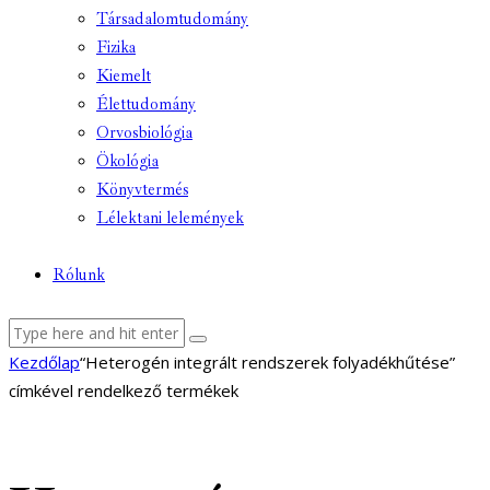
Társadalomtudomány
Fizika
Kiemelt
Élettudomány
Orvosbiológia
Ökológia
Könyvtermés
Lélektani lelemények
Rólunk
facebook-
youtube-
email
Kezdőlap
“Heterogén integrált rendszerek folyadékhűtése”
1
1
címkével rendelkező termékek