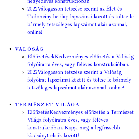
negyedéves konstrukcióban.
2022
Válogasson tetszése szerint az Élet és
Tudomány hetilap lapszámai között és töltse le
bármely tetszőleges lapszámot akár azonnal,
online!
VALÓSÁG
Előfizetések
Kedvezményes előfizetés a Valóság
folyóiratra éves, vagy féléves konstrukcióban.
2022
Válogasson tetszése szerint a Valóság
folyóirat lapszámai között és töltse le bármely
tetszőleges lapszámot akár azonnal, online!
TERMÉSZET VILÁGA
Előfizetés
Kedvezményes előfizetés a Természet
Világa folyóiratra éves, vagy féléves
konstrukcióban. Kapja meg a legfrissebb
kiadványt elsők között!