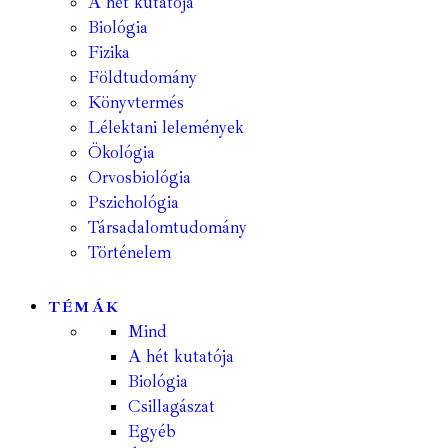
A hét kutatója
Biológia
Fizika
Földtudomány
Könyvtermés
Lélektani lelemények
Ökológia
Orvosbiológia
Pszichológia
Társadalomtudomány
Történelem
TÉMÁK
Mind
A hét kutatója
Biológia
Csillagászat
Egyéb