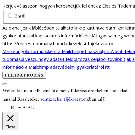
Kérjük válasszon, hogyan kereshetjük fel önt az Élet és Tudom
Email
Az e-mailjeink láblécében található linkre kattintva bármikor lei
gyakorlatunkkal kapcsolatos információkért látogassa meg webo
https://eletestudomany.hu/adatkezelesi-tajekoztato/
Marketingplatformunkként a Mailchimpet használjuk. A lenti felir
tudomásul veszi, hogy adatait feldolgozás céljából továbbítják 
információ a Mailchimp adatvédelmi gyakorlatáról itt.
Weboldalunk a felhasználói élmény fokozása érdekében cookiekat
használ Részleteket
adatkezelési tájékoztató
nkban talál.
ELFOGAD
Close