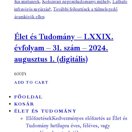
Kis süntanrek
,
Kolozsvári néprajztudományi műhely
,
Látható
infravörös sugárzás?
,
További fejlesztések a túlmelegedő
áramkörök ellen
Élet és Tudomány – LXXIX.
évfolyam – 31. szám – 2024.
augusztus 1. (digitális)
600
Ft
ADD TO CART
FŐOLDAL
KOSÁR
ÉLET ÉS TUDOMÁNY
Előfizetések
Kedvezményes előfizetés az Élet és
Tudomány hetilapra éves, féléves, vagy