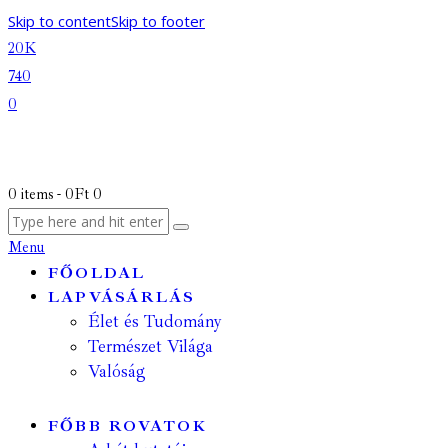
Skip to content
Skip to footer
20K
740
0
0 items
-
0Ft
0
Menu
FŐOLDAL
LAPVÁSÁRLÁS
Élet és Tudomány
Természet Világa
Valóság
FŐBB ROVATOK