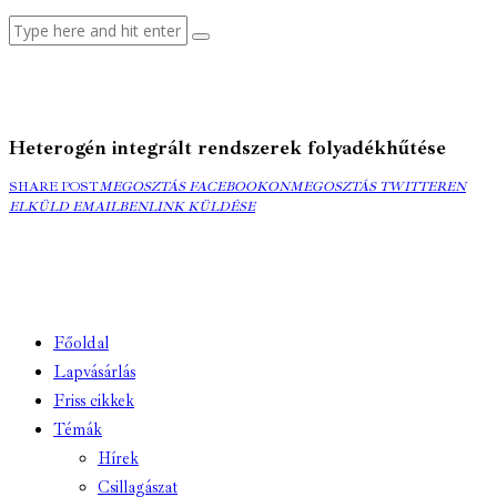
Heterogén integrált rendszerek folyadékhűtése
MEGOSZTÁS
MEGOSZTÁS
ELK
SHARE POST
MEGOSZTÁS FACEBOOKON
MEGOSZTÁS TWITTEREN
FACEBOOKON
COPY
TWITTEREN
EMA
ELKÜLD EMAILBEN
LINK KÜLDÉSE
URL
TO
CLIPBOARD
Főoldal
Lapvásárlás
Friss cikkek
Témák
Hírek
Csillagászat