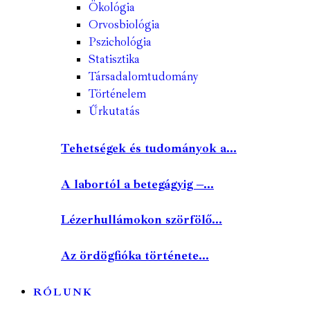
Ökológia
Orvosbiológia
Pszichológia
Statisztika
Társadalomtudomány
Történelem
Űrkutatás
Tehetségek és tudományok a...
A labortól a betegágyig –...
Lézerhullámokon szörfölő...
Az ördögfióka története...
RÓLUNK