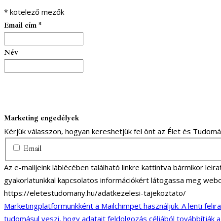
*
kötelező mezők
Email cím
*
Név
Marketing engedélyek
Kérjük válasszon, hogyan kereshetjük fel önt az Élet és Tudom
Email
Az e-mailjeink láblécében található linkre kattintva bármikor lei
gyakorlatunkkal kapcsolatos információkért látogassa meg webo
https://eletestudomany.hu/adatkezelesi-tajekoztato/
Marketingplatformunkként a Mailchimpet használjuk. A lenti felir
tudomásul veszi, hogy adatait feldolgozás céljából továbbítják 