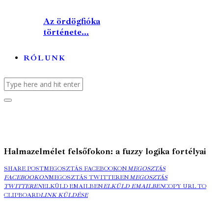
Az ördögfióka
története...
RÓLUNK
Halmazelmélet felsőfokon: a fuzzy logika fortélyai
SHARE POST
MEGOSZTÁS FACEBOOKON
MEGOSZTÁS
FACEBOOKON
MEGOSZTÁS TWITTEREN
MEGOSZTÁS
TWITTEREN
ELKÜLD EMAILBEN
ELKÜLD EMAILBEN
COPY URL TO
CLIPBOARD
LINK KÜLDÉSE