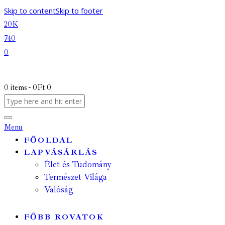
Skip to content
Skip to footer
20K
740
0
0 items
-
0Ft
0
Menu
FŐOLDAL
LAPVÁSÁRLÁS
Élet és Tudomány
Természet Világa
Valóság
FŐBB ROVATOK