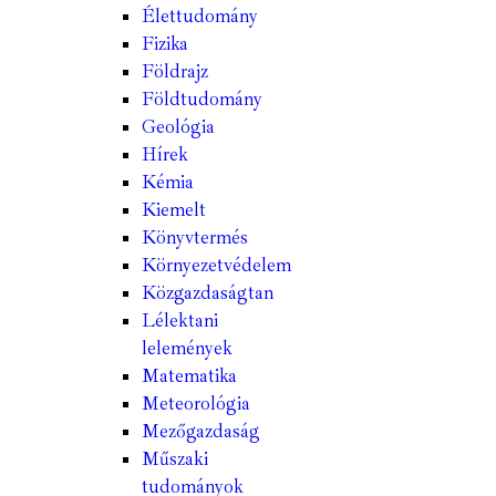
Élettudomány
Fizika
Földrajz
Földtudomány
Geológia
Hírek
Kémia
Kiemelt
Könyvtermés
Környezetvédelem
Közgazdaságtan
Lélektani
lelemények
Matematika
Meteorológia
Mezőgazdaság
Műszaki
tudományok