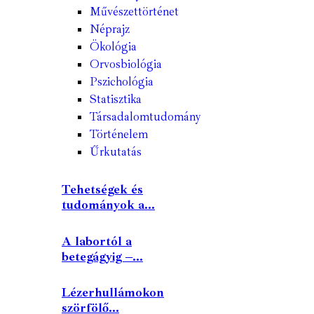
Művészettörténet
Néprajz
Ökológia
Orvosbiológia
Pszichológia
Statisztika
Társadalomtudomány
Történelem
Űrkutatás
Tehetségek és
tudományok a...
A labortól a
betegágyig –...
Lézerhullámokon
szörfölő...