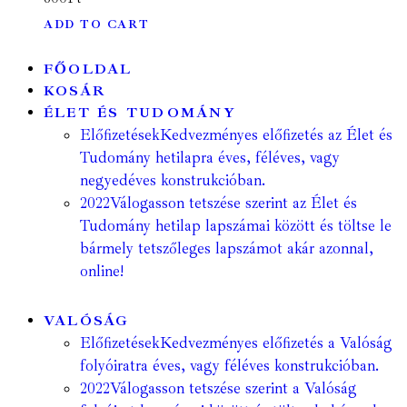
ADD TO CART
FŐOLDAL
KOSÁR
ÉLET ÉS TUDOMÁNY
Előfizetések
Kedvezményes előfizetés az Élet és
Tudomány hetilapra éves, féléves, vagy
negyedéves konstrukcióban.
2022
Válogasson tetszése szerint az Élet és
Tudomány hetilap lapszámai között és töltse le
bármely tetszőleges lapszámot akár azonnal,
online!
VALÓSÁG
Előfizetések
Kedvezményes előfizetés a Valóság
folyóiratra éves, vagy féléves konstrukcióban.
2022
Válogasson tetszése szerint a Valóság