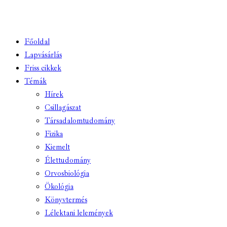
Főoldal
Lapvásárlás
Friss cikkek
Témák
Hírek
Csillagászat
Társadalomtudomány
Fizika
Kiemelt
Élettudomány
Orvosbiológia
Ökológia
Könyvtermés
Lélektani lelemények