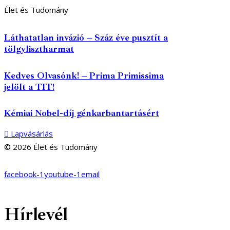
Élet és Tudomány
Láthatatlan invázió – Száz éve pusztít a
tölgylisztharmat
Kedves Olvasónk! – Prima Primissima
jelölt a TIT!
Kémiai Nobel-díj génkarbantartásért
Lapvásárlás
© 2026 Élet és Tudomány
facebook-1
youtube-1
email
Hírlevél