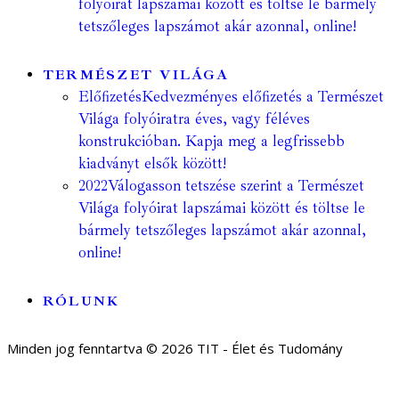
folyóirat lapszámai között és töltse le bármely
tetszőleges lapszámot akár azonnal, online!
TERMÉSZET VILÁGA
Előfizetés
Kedvezményes előfizetés a Természet
Világa folyóiratra éves, vagy féléves
konstrukcióban. Kapja meg a legfrissebb
kiadványt elsők között!
2022
Válogasson tetszése szerint a Természet
Világa folyóirat lapszámai között és töltse le
bármely tetszőleges lapszámot akár azonnal,
online!
RÓLUNK
Minden jog fenntartva © 2026 TIT - Élet és Tudomány