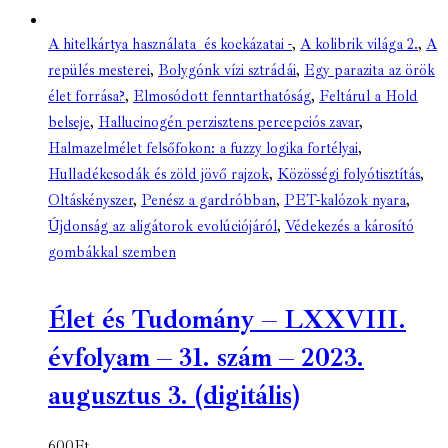
A hitelkártya használata és kockázatai -
,
A kolibrik világa 2.
,
A
repülés mesterei
,
Bolygónk vízi sztrádái
,
Egy parazita az örök
élet forrása?
,
Elmosódott fenntarthatóság
,
Feltárul a Hold
belseje
,
Hallucinogén perzisztens percepciós zavar
,
Halmazelmélet felsőfokon: a fuzzy logika fortélyai
,
Hulladékcsodák és zöld jövő rajzok
,
Közösségi folyótisztítás
,
Oltáskényszer
,
Penész a gardróbban
,
PET-kalózok nyara
,
Újdonság az aligátorok evolúciójáról
,
Védekezés a károsító
gombákkal szemben
Élet és Tudomány – LXXVIII.
évfolyam – 31. szám – 2023.
augusztus 3. (digitális)
600
Ft