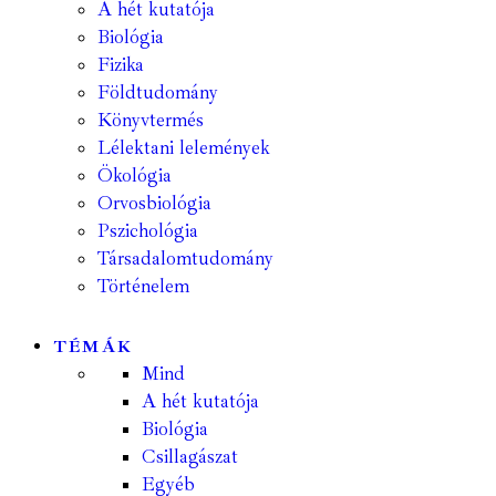
A hét kutatója
Biológia
Fizika
Földtudomány
Könyvtermés
Lélektani lelemények
Ökológia
Orvosbiológia
Pszichológia
Társadalomtudomány
Történelem
TÉMÁK
Mind
A hét kutatója
Biológia
Csillagászat
Egyéb