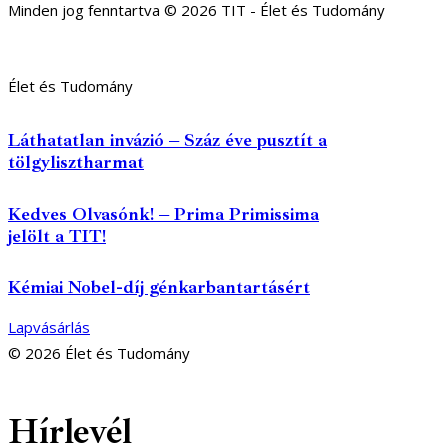
Minden jog fenntartva © 2026 TIT - Élet és Tudomány
Élet és Tudomány
Láthatatlan invázió – Száz éve pusztít a
tölgylisztharmat
Kedves Olvasónk! – Prima Primissima
jelölt a TIT!
Kémiai Nobel-díj génkarbantartásért
Lapvásárlás
© 2026 Élet és Tudomány
facebook-
youtube-
email
Hírlevél
1
1