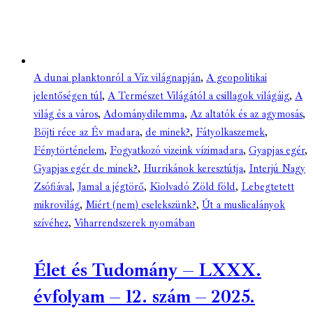
A dunai planktonról a Víz világnapján
,
A geopolitikai
jelentőségen túl
,
A Természet Világától a csillagok világáig
,
A
világ és a város
,
Adománydilemma
,
Az altatók és az agymosás
,
Böjti réce az Év madara
,
de minek?
,
Fátyolkaszemek
,
Fénytörténelem
,
Fogyatkozó vizeink vízimadara
,
Gyapjas egér
,
Gyapjas egér de minek?
,
Hurrikánok keresztútja
,
Interjú Nagy
Zsófiával
,
Jamal a jégtörő
,
Kiolvadó Zöld föld
,
Lebegtetett
mikrovilág
,
Miért (nem) cselekszünk?
,
Út a muslicalányok
szívéhez
,
Viharrendszerek nyomában
Élet és Tudomány – LXXX.
évfolyam – 12. szám – 2025.