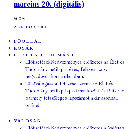
március 20. (digitális)
600
Ft
ADD TO CART
FŐOLDAL
KOSÁR
ÉLET ÉS TUDOMÁNY
Előfizetések
Kedvezményes előfizetés az Élet és
Tudomány hetilapra éves, féléves, vagy
negyedéves konstrukcióban.
2022
Válogasson tetszése szerint az Élet és
Tudomány hetilap lapszámai között és töltse le
bármely tetszőleges lapszámot akár azonnal,
online!
VALÓSÁG
Előfizetések
Kedvezményes előfizetés a Valóság