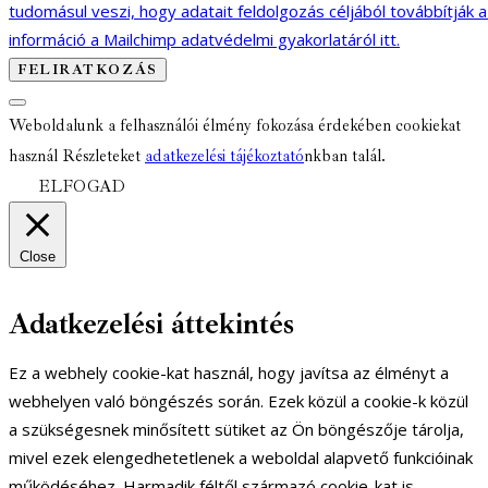
tudomásul veszi, hogy adatait feldolgozás céljából továbbítják 
információ a Mailchimp adatvédelmi gyakorlatáról itt.
Weboldalunk a felhasználói élmény fokozása érdekében cookiekat
használ Részleteket
adatkezelési tájékoztató
nkban talál.
ELFOGAD
Close
Adatkezelési áttekintés
Ez a webhely cookie-kat használ, hogy javítsa az élményt a
webhelyen való böngészés során. Ezek közül a cookie-k közül
a szükségesnek minősített sütiket az Ön böngészője tárolja,
mivel ezek elengedhetetlenek a weboldal alapvető funkcióinak
működéséhez. Harmadik féltől származó cookie-kat is