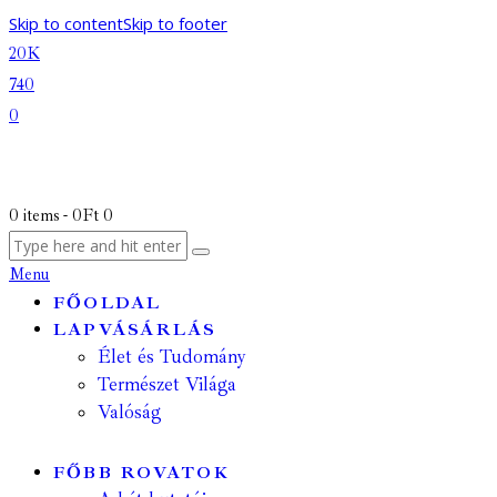
Skip to content
Skip to footer
20K
740
0
0 items
-
0Ft
0
Menu
FŐOLDAL
LAPVÁSÁRLÁS
Élet és Tudomány
Természet Világa
Valóság
FŐBB ROVATOK