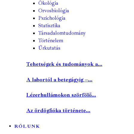
Ökológia
Orvosbiológia
Pszichológia
Statisztika
Társadalomtudomány
Történelem
Űrkutatás
Tehetségek és tudományok a...
A labortól a betegágyig –...
Lézerhullámokon szörfölő...
Az ördögfióka története...
RÓLUNK