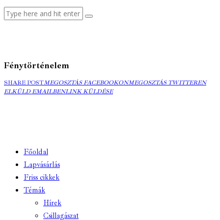
Fénytörténelem
MEGOSZTÁS
MEGOSZTÁS
ELK
SHARE POST
MEGOSZTÁS FACEBOOKON
MEGOSZTÁS TWITTEREN
FACEBOOKON
COPY
TWITTEREN
EMA
ELKÜLD EMAILBEN
LINK KÜLDÉSE
URL
TO
CLIPBOARD
Főoldal
Lapvásárlás
Friss cikkek
Témák
Hírek
Csillagászat