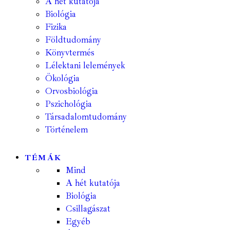
A hét kutatója
Biológia
Fizika
Földtudomány
Könyvtermés
Lélektani lelemények
Ökológia
Orvosbiológia
Pszichológia
Társadalomtudomány
Történelem
TÉMÁK
Mind
A hét kutatója
Biológia
Csillagászat
Egyéb