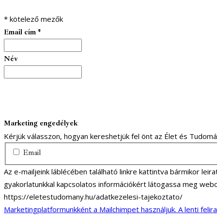
*
kötelező mezők
Email cím
*
Név
Marketing engedélyek
Kérjük válasszon, hogyan kereshetjük fel önt az Élet és Tudom
Email
Az e-mailjeink láblécében található linkre kattintva bármikor lei
gyakorlatunkkal kapcsolatos információkért látogassa meg webo
https://eletestudomany.hu/adatkezelesi-tajekoztato/
Marketingplatformunkként a Mailchimpet használjuk. A lenti felir