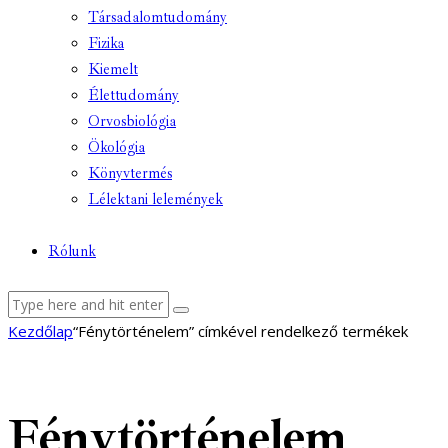
Társadalomtudomány
Fizika
Kiemelt
Élettudomány
Orvosbiológia
Ökológia
Könyvtermés
Lélektani lelemények
Rólunk
facebook-
youtube-
email
Kezdőlap
“Fénytörténelem” címkével rendelkező termékek
1
1
Fénytörténelem