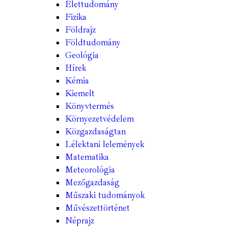
Élettudomány
Fizika
Földrajz
Földtudomány
Geológia
Hírek
Kémia
Kiemelt
Könyvtermés
Környezetvédelem
Közgazdaságtan
Lélektani lelemények
Matematika
Meteorológia
Mezőgazdaság
Műszaki tudományok
Művészettörténet
Néprajz