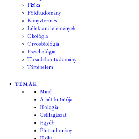
Fizika
Földtudomány
Könyvtermés
Lélektani lelemények
Ökológia
Orvosbiológia
Pszichológia
Társadalomtudomány
Történelem
TÉMÁK
Mind
A hét kutatója
Biológia
Csillagászat
Egyéb
Élettudomány
Fizika