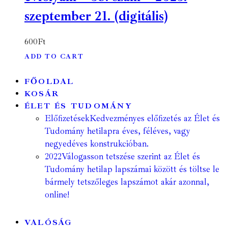
szeptember 21. (digitális)
600
Ft
ADD TO CART
FŐOLDAL
KOSÁR
ÉLET ÉS TUDOMÁNY
Előfizetések
Kedvezményes előfizetés az Élet és
Tudomány hetilapra éves, féléves, vagy
negyedéves konstrukcióban.
2022
Válogasson tetszése szerint az Élet és
Tudomány hetilap lapszámai között és töltse le
bármely tetszőleges lapszámot akár azonnal,
online!
VALÓSÁG