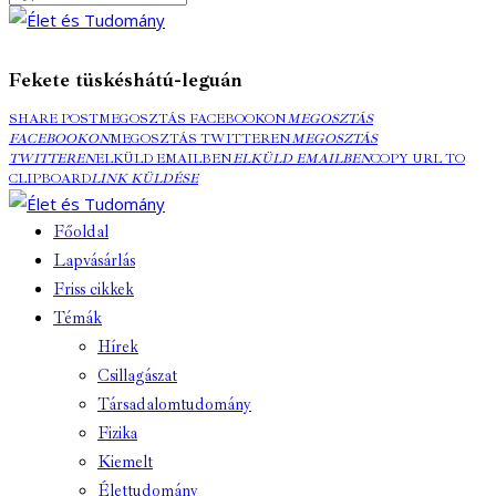
Fekete tüskéshátú-leguán
SHARE POST
MEGOSZTÁS FACEBOOKON
MEGOSZTÁS
FACEBOOKON
MEGOSZTÁS TWITTEREN
MEGOSZTÁS
TWITTEREN
ELKÜLD EMAILBEN
ELKÜLD EMAILBEN
COPY URL TO
CLIPBOARD
LINK KÜLDÉSE
Főoldal
Lapvásárlás
Friss cikkek
Témák
Hírek
Csillagászat
Társadalomtudomány
Fizika
Kiemelt
Élettudomány