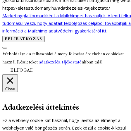
gyakorlatunkkal kapcsolatos információkért látogassa meg webo
https://eletestudomany.hu/adatkezelesi-tajekoztato/
Marketingplatformunkként a Mailchimpet használjuk. A lenti felir
tudomásul veszi, hogy adatait feldolgozás céljából továbbítják 
információ a Mailchimp adatvédelmi gyakorlatáról itt.
Weboldalunk a felhasználói élmény fokozása érdekében cookiekat
használ Részleteket
adatkezelési tájékoztató
nkban talál.
ELFOGAD
Close
Adatkezelési áttekintés
Ez a webhely cookie-kat használ, hogy javítsa az élményt a
webhelyen való böngészés során. Ezek közül a cookie-k közül