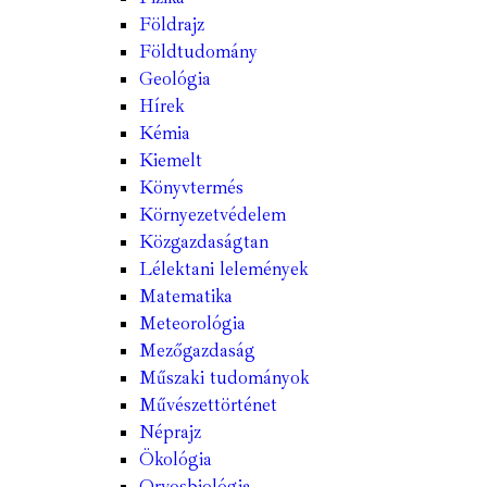
Földrajz
Földtudomány
Geológia
Hírek
Kémia
Kiemelt
Könyvtermés
Környezetvédelem
Közgazdaságtan
Lélektani lelemények
Matematika
Meteorológia
Mezőgazdaság
Műszaki tudományok
Művészettörténet
Néprajz
Ökológia
Orvosbiológia