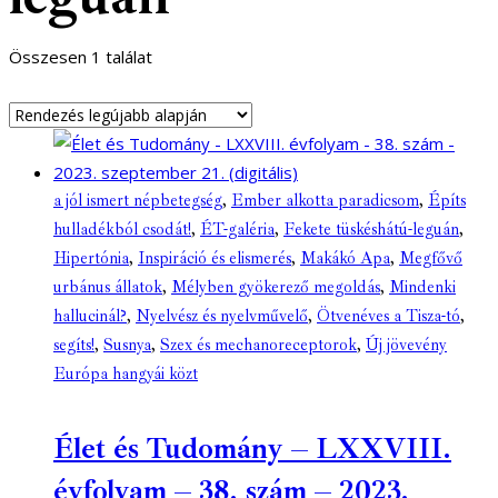
Összesen 1 találat
a jól ismert népbetegség
,
Ember alkotta paradicsom
,
Építs
hulladékból csodát!
,
ÉT-galéria
,
Fekete tüskéshátú-leguán
,
Hipertónia
,
Inspiráció és elismerés
,
Makákó Apa
,
Megfővő
urbánus állatok
,
Mélyben gyökerező megoldás
,
Mindenki
hallucinál?
,
Nyelvész és nyelvművelő
,
Ötvenéves a Tisza-tó
,
segíts!
,
Susnya
,
Szex és mechanoreceptorok
,
Új jövevény
Európa hangyái közt
Élet és Tudomány – LXXVIII.
évfolyam – 38. szám – 2023.