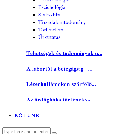
Pszichológia
Statisztika
Társadalomtudomány
Történelem
Űrkutatás
Tehetségek és tudományok a...
A labortól a betegágyig –...
Lézerhullámokon szörfölő...
Az ördögfióka története...
RÓLUNK