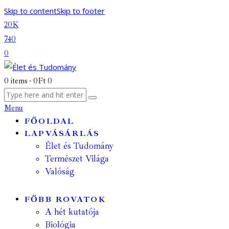
Skip to content
Skip to footer
20K
740
0
0 items
-
0Ft
0
Menu
FŐOLDAL
LAPVÁSÁRLÁS
Élet és Tudomány
Természet Világa
Valóság
FŐBB ROVATOK
A hét kutatója
Biológia