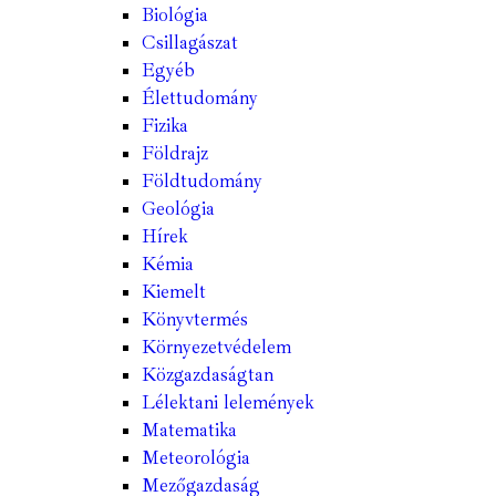
Biológia
Csillagászat
Egyéb
Élettudomány
Fizika
Földrajz
Földtudomány
Geológia
Hírek
Kémia
Kiemelt
Könyvtermés
Környezetvédelem
Közgazdaságtan
Lélektani lelemények
Matematika
Meteorológia
Mezőgazdaság