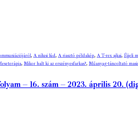
ommuniációjáról
,
A nílusi lúd
,
A riasztó példakép
,
A T-rex ajkai
,
Éjjeli 
eseterápia
,
Mikor halt ki az erszényesfarkas?
,
Műanyag-táncoltató masi
am – 16. szám – 2023. április 20. (digi