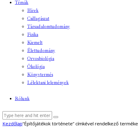
Témák
Hírek
Csillagászat
Társadalomtudomány
Fizika
Kiemelt
Élettudomány
Orvosbiológia
Ökológia
Könyvtermés
Lélektani lelemények
Rólunk
facebook-
youtube-
email
Kezdőlap
“Építőjátékok története” címkével rendelkező terméke
1
1