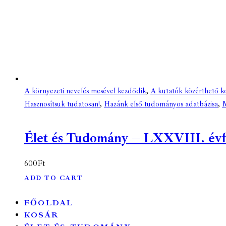
A környezeti nevelés mesével kezdődik
,
A kutatók közérthető k
Hasznosítsuk tudatosan!
,
Hazánk első tudományos adatbázisa
,
M
Élet és Tudomány – LXXVIII. évfoly
600
Ft
ADD TO CART
FŐOLDAL
KOSÁR