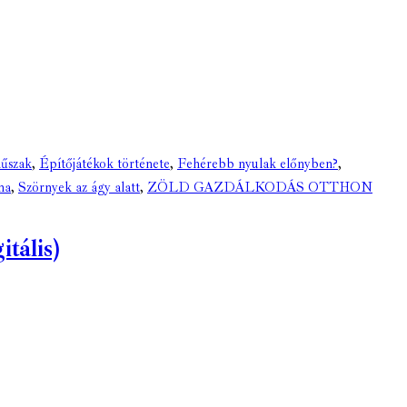
műszak
,
Építőjátékok története
,
Fehérebb nyulak előnyben?
,
na
,
Szörnyek az ágy alatt
,
ZÖLD GAZDÁLKODÁS OTTHON
tális)