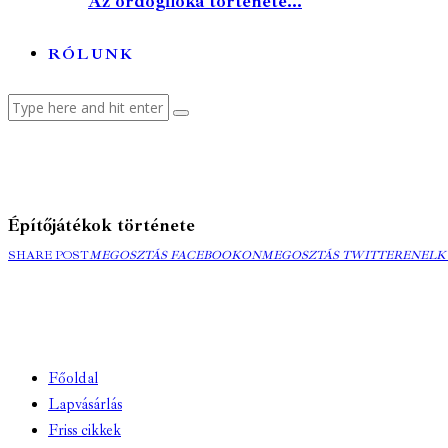
Az ördögfióka története...
RÓLUNK
Építőjátékok története
MEGOSZTÁS
MEGOSZTÁS
ELK
SHARE POST
MEGOSZTÁS FACEBOOKON
MEGOSZTÁS TWITTEREN
ELK
FACEBOOKON
TWITTEREN
EMA
Főoldal
Lapvásárlás
Friss cikkek