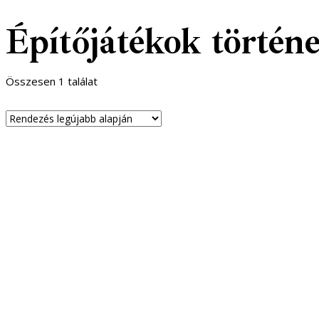
Építőjátékok történe
Összesen 1 találat