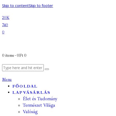
Skip to content
Skip to footer
20K
740
0
0 items
-
0Ft
0
Menu
FŐOLDAL
LAPVÁSÁRLÁS
Élet és Tudomány
Természet Világa
Valóság