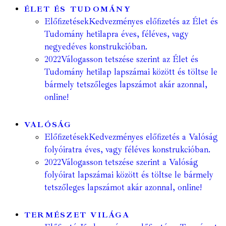
ÉLET ÉS TUDOMÁNY
Előfizetések
Kedvezményes előfizetés az Élet és
Tudomány hetilapra éves, féléves, vagy
negyedéves konstrukcióban.
2022
Válogasson tetszése szerint az Élet és
Tudomány hetilap lapszámai között és töltse le
bármely tetszőleges lapszámot akár azonnal,
online!
VALÓSÁG
Előfizetések
Kedvezményes előfizetés a Valóság
folyóiratra éves, vagy féléves konstrukcióban.
2022
Válogasson tetszése szerint a Valóság
folyóirat lapszámai között és töltse le bármely
tetszőleges lapszámot akár azonnal, online!
TERMÉSZET VILÁGA