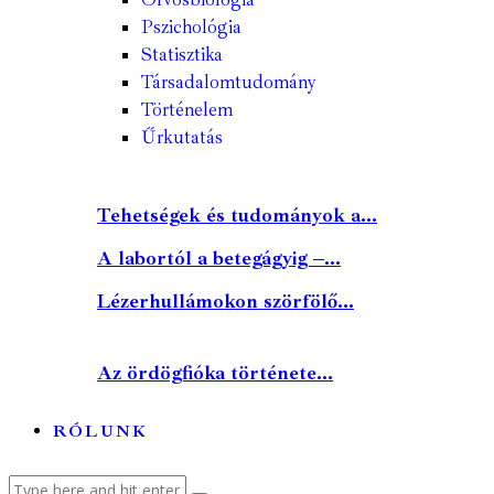
Pszichológia
Statisztika
Társadalomtudomány
Történelem
Űrkutatás
Tehetségek és tudományok a...
A labortól a betegágyig –...
Lézerhullámokon szörfölő...
Az ördögfióka története...
RÓLUNK