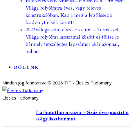
Előfizetés
Kedvezményes előfizetés a Természet
Világa folyóiratra éves, vagy féléves
konstrukcióban. Kapja meg a legfrissebb
kiadványt elsők között!
2022
Válogasson tetszése szerint a Természet
Világa folyóirat lapszámai között és töltse le
bármely tetszőleges lapszámot akár azonnal,
online!
RÓLUNK
Minden jog fenntartva © 2026 TIT - Élet és Tudomány
Élet és Tudomány
Láthatatlan invázió – Száz éve pusztít a
tölgylisztharmat