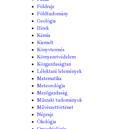
Földrajz
Földtudomány
Geológia
Hírek
Kémia
Kiemelt
Könyvtermés
Környezetvédelem
Közgazdaságtan
Lélektani lelemények
Matematika
Meteorológia
Mezőgazdaság
Műszaki tudományok
Művészettörténet
Néprajz
Ökológia
Orvosbiológia