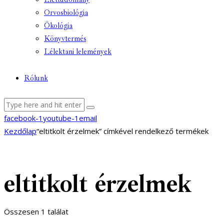
Orvosbiológia
Ökológia
Könyvtermés
Lélektani lelemények
Rólunk
facebook-1
youtube-1
email
Kezdőlap
“eltitkolt érzelmek” címkével rendelkező termékek
eltitkolt érzelmek
Összesen 1 találat