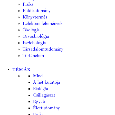
Fizika
Földtudomány
Könyvtermés
Lélektani lelemények
Ökológia
Orvosbiológia
Pszichológia
Társadalomtudomány
Történelem
TÉMÁK
Mind
A hét kutatója
Biológia
Csillagászat
Egyéb
Élettudomány
Fizika