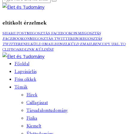
eltitkolt érzelmek
SHARE POST
MEGOSZTÁS FACEBOOKON
MEGOSZTÁS
FACEBOOKON
MEGOSZTÁS TWITTEREN
MEGOSZTÁS
TWITTEREN
ELKÜLD EMAILBEN
ELKÜLD EMAILBEN
COPY URL TO
CLIPBOARD
LINK KÜLDÉSE
Főoldal
Lapvásárlás
Friss cikkek
Témák
Hírek
Csillagászat
Társadalomtudomány
Fizika
Kiemelt
Élettudomány