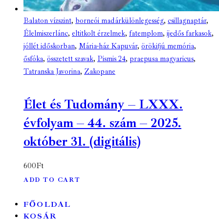
Balaton vízszint
,
borneói madárkülönlegesség
,
csillagnaptár
,
Élelmiszerlánc
,
eltitkolt érzelmek
,
fatemplom
,
ijedős farkasok
,
jóllét időskorban
,
Mária-ház Kapuvár
,
örökifjú memória
,
ősfóka
,
összetett szavak
,
Pismis 24
,
praepusa magyaricus
,
Tatranska Javorina
,
Zakopane
Élet és Tudomány – LXXX.
évfolyam – 44. szám – 2025.
október 31. (digitális)
600
Ft
ADD TO CART
FŐOLDAL
KOSÁR