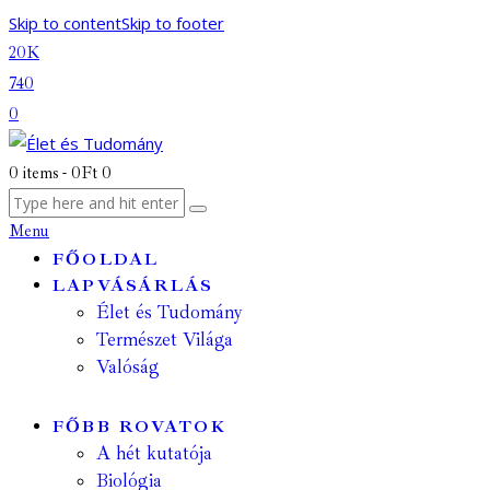
Skip to content
Skip to footer
20K
740
0
0 items
-
0Ft
0
Menu
FŐOLDAL
LAPVÁSÁRLÁS
Élet és Tudomány
Természet Világa
Valóság
FŐBB ROVATOK
A hét kutatója
Biológia