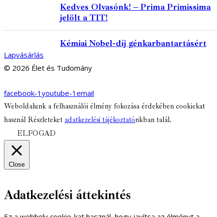
Kedves Olvasónk! – Prima Primissima
jelölt a TIT!
Kémiai Nobel-díj génkarbantartásért
Lapvásárlás
© 2026 Élet és Tudomány
facebook-1
youtube-1
email
Weboldalunk a felhasználói élmény fokozása érdekében cookiekat
használ Részleteket
adatkezelési tájékoztató
nkban talál.
ELFOGAD
Close
Adatkezelési áttekintés
Ez a webhely cookie-kat használ, hogy javítsa az élményt a