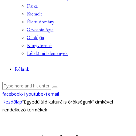
Fizika
Kiemelt
Élettudomány
Orvosbiológia
Ökológia
Könyvtermés
Lélektani lelemények
Rólunk
facebook-1
youtube-1
email
Kezdőlap
“Egyedülálló kulturális örökségünk” címkével
rendelkező termékek