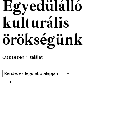
Egyedülálló
kulturális
örökségünk
Összesen 1 találat