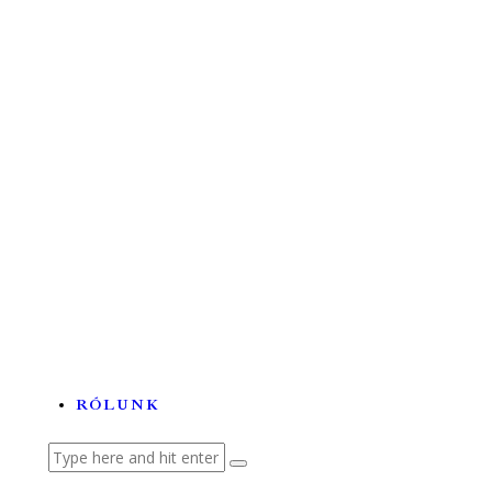
Űrkutatás
Tehetségek és tudományok a...
A labortól a betegágyig –...
Lézerhullámokon szörfölő...
Az ördögfióka története...
RÓLUNK