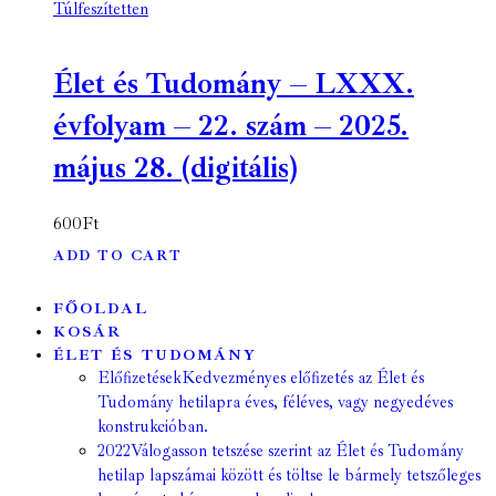
Túlfeszítetten
Élet és Tudomány – LXXX.
évfolyam – 22. szám – 2025.
május 28. (digitális)
600
Ft
ADD TO CART
FŐOLDAL
KOSÁR
ÉLET ÉS TUDOMÁNY
Előfizetések
Kedvezményes előfizetés az Élet és
Tudomány hetilapra éves, féléves, vagy negyedéves
konstrukcióban.
2022
Válogasson tetszése szerint az Élet és Tudomány
hetilap lapszámai között és töltse le bármely tetszőleges