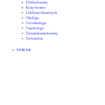
Földtudomány
Könyvtermés
Lélektani lelemények
Ökológia
Orvosbiológia
Pszichológia
Társadalomtudomány
Történelem
TÉMÁK
Mind
A hét kutatója
Biológia
Csillagászat
Egyéb
Élettudomány
Fizika
Földrajz
Földtudomány
Geológia