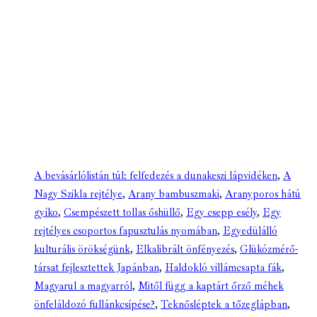
A bevásárlólistán túl: felfedezés a dunakeszi lápvidéken
,
A
Nagy Szikla rejtélye
,
Arany bambuszmaki
,
Aranyporos hátú
gyíko
,
Csempészett tollas őshüllő
,
Egy csepp esély
,
Egy
rejtélyes csoportos fapusztulás nyomában
,
Egyedülálló
kulturális örökségünk
,
Elkalibrált önfényezés
,
Glükózmérő-
társat fejlesztettek Japánban
,
Haldokló villámcsapta fák
,
Magyarul a magyarról
,
Mitől függ a kaptárt őrző méhek
önfeláldozó fullánkcsípése?
,
Teknősléptek a tőzeglápban
,