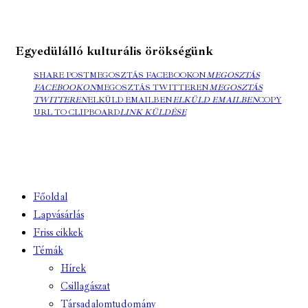
Egyedülálló kulturális örökségünk
SHARE POST
MEGOSZTÁS FACEBOOKON
MEGOSZTÁS
FACEBOOKON
MEGOSZTÁS TWITTEREN
MEGOSZTÁS
TWITTEREN
ELKÜLD EMAILBEN
ELKÜLD EMAILBEN
COPY
URL TO CLIPBOARD
LINK KÜLDÉSE
Főoldal
Lapvásárlás
Friss cikkek
Témák
Hírek
Csillagászat
Társadalomtudomány