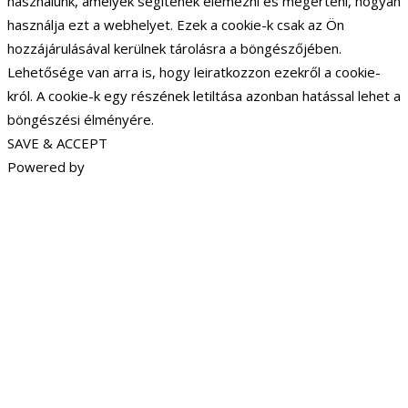
használunk, amelyek segítenek elemezni és megérteni, hogyan
használja ezt a webhelyet. Ezek a cookie-k csak az Ön
hozzájárulásával kerülnek tárolásra a böngészőjében.
Lehetősége van arra is, hogy leiratkozzon ezekről a cookie-
król. A cookie-k egy részének letiltása azonban hatással lehet a
böngészési élményére.
SAVE & ACCEPT
Powered by