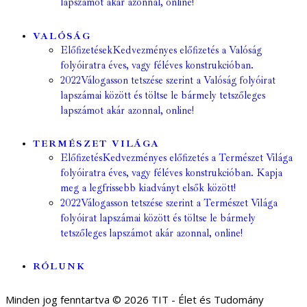
lapszámot akár azonnal, online!
VALÓSÁG
Előfizetések
Kedvezményes előfizetés a Valóság
folyóiratra éves, vagy féléves konstrukcióban.
2022
Válogasson tetszése szerint a Valóság folyóirat
lapszámai között és töltse le bármely tetszőleges
lapszámot akár azonnal, online!
TERMÉSZET VILÁGA
Előfizetés
Kedvezményes előfizetés a Természet Világa
folyóiratra éves, vagy féléves konstrukcióban. Kapja
meg a legfrissebb kiadványt elsők között!
2022
Válogasson tetszése szerint a Természet Világa
folyóirat lapszámai között és töltse le bármely
tetszőleges lapszámot akár azonnal, online!
RÓLUNK
Minden jog fenntartva © 2026 TIT - Élet és Tudomány