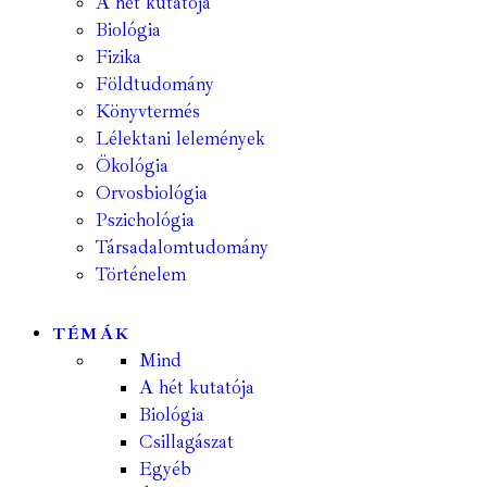
A hét kutatója
Biológia
Fizika
Földtudomány
Könyvtermés
Lélektani lelemények
Ökológia
Orvosbiológia
Pszichológia
Társadalomtudomány
Történelem
TÉMÁK
Mind
A hét kutatója
Biológia
Csillagászat
Egyéb