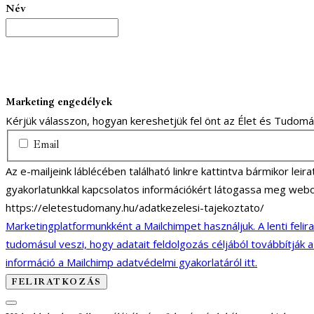
Név
Marketing engedélyek
Kérjük válasszon, hogyan kereshetjük fel önt az Élet és Tudom
Email
Az e-mailjeink láblécében található linkre kattintva bármikor lei
gyakorlatunkkal kapcsolatos információkért látogassa meg webo
https://eletestudomany.hu/adatkezelesi-tajekoztato/
Marketingplatformunkként a Mailchimpet használjuk. A lenti felir
tudomásul veszi, hogy adatait feldolgozás céljából továbbítják 
információ a Mailchimp adatvédelmi gyakorlatáról itt.