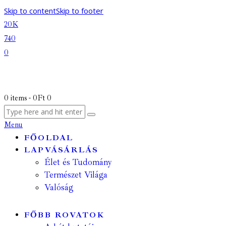
Skip to content
Skip to footer
20K
740
0
0 items
-
0Ft
0
Menu
FŐOLDAL
LAPVÁSÁRLÁS
Élet és Tudomány
Természet Világa
Valóság
FŐBB ROVATOK