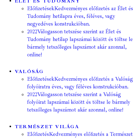
ÉLET ÉS TUDOMÁNY
Előfizetések
Kedvezményes előfizetés az Élet és
Tudomány hetilapra éves, féléves, vagy
negyedéves konstrukcióban.
2022
Válogasson tetszése szerint az Élet és
Tudomány hetilap lapszámai között és töltse le
bármely tetszőleges lapszámot akár azonnal,
online!
VALÓSÁG
Előfizetések
Kedvezményes előfizetés a Valóság
folyóiratra éves, vagy féléves konstrukcióban.
2022
Válogasson tetszése szerint a Valóság
folyóirat lapszámai között és töltse le bármely
tetszőleges lapszámot akár azonnal, online!
TERMÉSZET VILÁGA
Előfizetés
Kedvezményes előfizetés a Természet