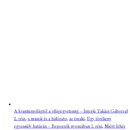
A kvantumvilágtól a világegyetemig – Interjú Takács Gáborral
2. rész
,
a maszáj és a hálózato
,
az északi
,
Egy törékeny
egyensúly határán – Beporzók nyomában 1. rész
,
Miért fehér