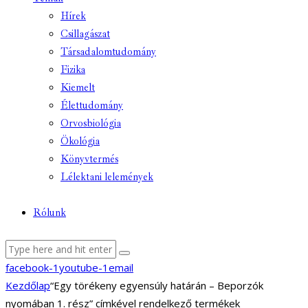
Hírek
Csillagászat
Társadalomtudomány
Fizika
Kiemelt
Élettudomány
Orvosbiológia
Ökológia
Könyvtermés
Lélektani lelemények
Rólunk
facebook-1
youtube-1
email
Kezdőlap
“Egy törékeny egyensúly határán – Beporzók
nyomában 1. rész” címkével rendelkező termékek