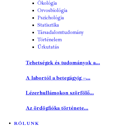
Ökológia
Orvosbiológia
Pszichológia
Statisztika
Társadalomtudomány
Történelem
Űrkutatás
Tehetségek és tudományok a...
A labortól a betegágyig –...
Lézerhullámokon szörfölő...
Az ördögfióka története...
RÓLUNK