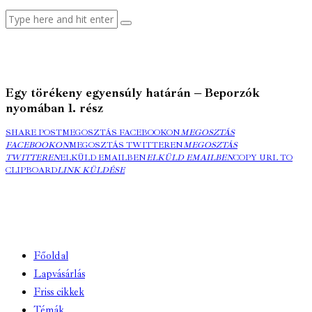
Egy törékeny egyensúly határán – Beporzók
nyomában 1. rész
SHARE POST
MEGOSZTÁS FACEBOOKON
MEGOSZTÁS
FACEBOOKON
MEGOSZTÁS TWITTEREN
MEGOSZTÁS
TWITTEREN
ELKÜLD EMAILBEN
ELKÜLD EMAILBEN
COPY URL TO
CLIPBOARD
LINK KÜLDÉSE
Főoldal
Lapvásárlás
Friss cikkek
Témák