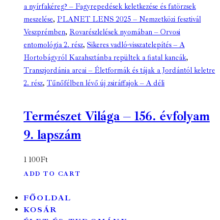
a nyírfakéreg? – Fagyrepedések keletkezése és fatörzsek
meszelése
,
PLANET LENS 2025 – Nemzetközi fesztivál
Veszprémben
,
Rovarészlelések nyomában – Orvosi
entomológia 2. rész
,
Sikeres vadló-visszatelepítés – A
Hortobágyról Kazahsztánba repültek a fiatal kancák
,
Transzjordánia arcai – Életformák és tájak a Jordántól keletre
2. rész
,
Tűnőfélben lévő új zsiráffajok – A déli
Természet Világa – 156. évfolyam
9. lapszám
1 100
Ft
ADD TO CART
FŐOLDAL
KOSÁR