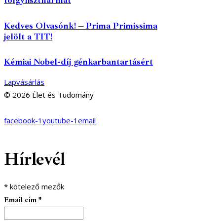
tölgylisztharmat
Kedves Olvasónk! – Prima Primissima
jelölt a TIT!
Kémiai Nobel-díj génkarbantartásért
Lapvásárlás
© 2026 Élet és Tudomány
facebook-1
youtube-1
email
Hírlevél
*
kötelező mezők
Email cím
*