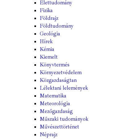
Élettudomány
Fizika
Földrajz
Földtudomány
Geológia
Hírek
Kémia
Kiemelt
Könyvtermés
Környezetvédelem
Közgazdaságtan
Lélektani lelemények
Matematika
Meteorológia
Mezőgazdaság
Műszaki tudományok
Művészettörténet
Néprajz