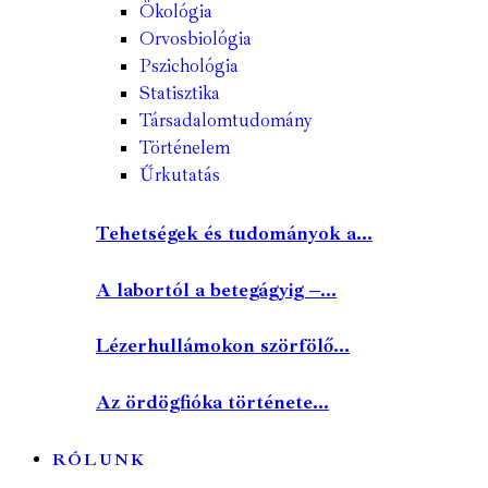
Ökológia
Orvosbiológia
Pszichológia
Statisztika
Társadalomtudomány
Történelem
Űrkutatás
Tehetségek és tudományok a...
A labortól a betegágyig –...
Lézerhullámokon szörfölő...
Az ördögfióka története...
RÓLUNK