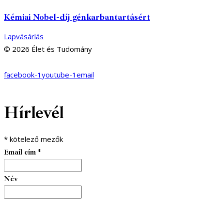
Kémiai Nobel-díj génkarbantartásért
Lapvásárlás
© 2026 Élet és Tudomány
facebook-1
youtube-1
email
Hírlevél
*
kötelező mezők
Email cím
*
Név