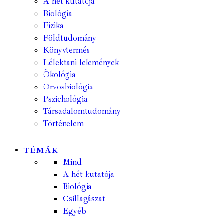
A hét kutatója
Biológia
Fizika
Földtudomány
Könyvtermés
Lélektani lelemények
Ökológia
Orvosbiológia
Pszichológia
Társadalomtudomány
Történelem
TÉMÁK
Mind
A hét kutatója
Biológia
Csillagászat
Egyéb