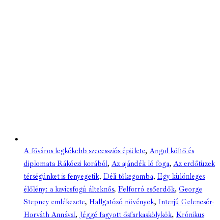
A főváros legkékebb szecessziós épülete
,
Angol költő és
diplomata Rákóczi korából
,
Az ajándék ló foga
,
Az erdőtüzek
térségünket is fenyegetik
,
Déli tőkegomba
,
Egy különleges
élőlény: a kavicsfogú álteknős
,
Felforró esőerdők
,
George
Stepney emlékezete
,
Hallgatózó növények
,
Interjú Gelencsér-
Horváth Annával
,
Jéggé fagyott ősfarkaskölykök
,
Krónikus