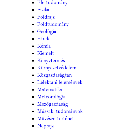
Élettudomány
Fizika
Földrajz
Földtudomány
Geológia
Hírek
Kémia
Kiemelt
Könyvtermés
Környezetvédelem
Közgazdaságtan
Lélektani lelemények
Matematika
Meteorológia
Mezőgazdaság
Műszaki tudományok
Művészettörténet
Néprajz