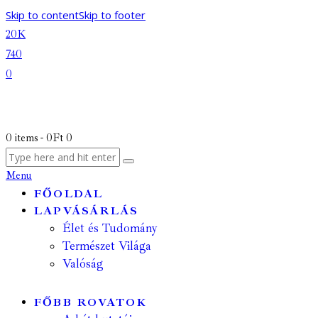
Skip to content
Skip to footer
20K
740
0
0 items
-
0Ft
0
Menu
FŐOLDAL
LAPVÁSÁRLÁS
Élet és Tudomány
Természet Világa
Valóság
FŐBB ROVATOK