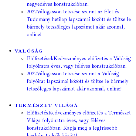
negyedéves konstrukcióban.
2022
Válogasson tetszése szerint az Élet és
Tudomány hetilap lapszámai között és töltse le
bármely tetszőleges lapszámot akár azonnal,
online!
VALÓSÁG
Előfizetések
Kedvezményes előfizetés a Valóság
folyóiratra éves, vagy féléves konstrukcióban.
2022
Válogasson tetszése szerint a Valóság
folyóirat lapszámai között és töltse le bármely
tetszőleges lapszámot akár azonnal, online!
TERMÉSZET VILÁGA
Előfizetés
Kedvezményes előfizetés a Természet
Világa folyóiratra éves, vagy féléves
konstrukcióban. Kapja meg a legfrissebb
kiadványt elsők között!