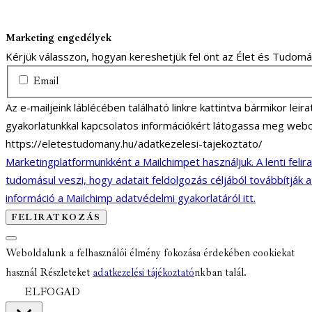
Marketing engedélyek
Kérjük válasszon, hogyan kereshetjük fel önt az Élet és Tudom
Email
Az e-mailjeink láblécében található linkre kattintva bármikor lei
gyakorlatunkkal kapcsolatos információkért látogassa meg webo
https://eletestudomany.hu/adatkezelesi-tajekoztato/
Marketingplatformunkként a Mailchimpet használjuk. A lenti felir
tudomásul veszi, hogy adatait feldolgozás céljából továbbítják 
információ a Mailchimp adatvédelmi gyakorlatáról itt.
Weboldalunk a felhasználói élmény fokozása érdekében cookiekat
használ Részleteket
adatkezelési tájékoztató
nkban talál.
ELFOGAD