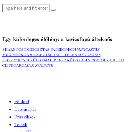
Egy különleges élőlény: a kavicsfogú álteknős
SHARE POST
MEGOSZTÁS FACEBOOKON
MEGOSZTÁS
FACEBOOKON
MEGOSZTÁS TWITTEREN
MEGOSZTÁS
TWITTEREN
ELKÜLD EMAILBEN
ELKÜLD EMAILBEN
COPY URL TO
CLIPBOARD
LINK KÜLDÉSE
Főoldal
Lapvásárlás
Friss cikkek
Témák