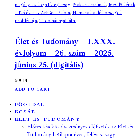
magány és kognitív egészség
,
Makacs érzelmek
,
Mesélő képek
– 125 éves az ArtGeo Palota
,
Nem csak a déli országok
problémája
,
Tudománnyal látni
Élet és Tudomány – LXXX.
évfolyam – 26. szám – 2025.
június 25. (digitális)
600
Ft
ADD TO CART
FŐOLDAL
KOSÁR
ÉLET ÉS TUDOMÁNY
Előfizetések
Kedvezményes előfizetés az Élet és
Tudomány hetilapra éves, féléves, vagy