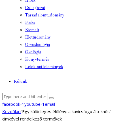
Hírek
Csillagászat
Társadalomtudomány
Fizika
Kiemelt
Élettudomány
Orvosbiológia
Ökológia
Könyvtermés
Lélektani lelemények
Rólunk
facebook-1
youtube-1
email
Kezdőlap
“Egy különleges élőlény: a kavicsfogú álteknős”
címkével rendelkező termékek