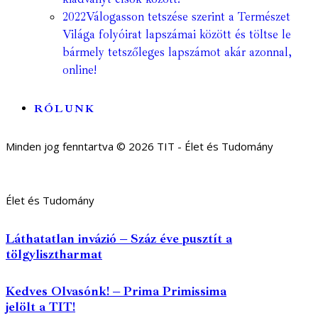
2022
Válogasson tetszése szerint a Természet
Világa folyóirat lapszámai között és töltse le
bármely tetszőleges lapszámot akár azonnal,
online!
RÓLUNK
Minden jog fenntartva © 2026 TIT - Élet és Tudomány
Élet és Tudomány
Láthatatlan invázió – Száz éve pusztít a
tölgylisztharmat
Kedves Olvasónk! – Prima Primissima
jelölt a TIT!