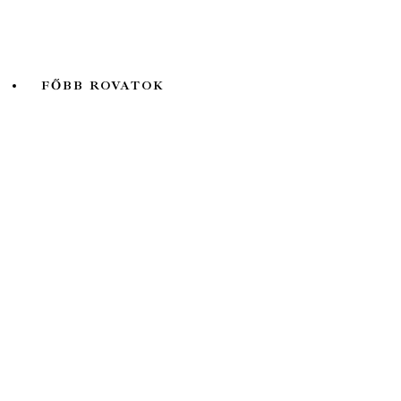
Természet Világa
Valóság
FŐBB ROVATOK
A hét kutatója
Biológia
Fizika
Földtudomány
Könyvtermés
Lélektani lelemények
Ökológia
Orvosbiológia
Pszichológia
Társadalomtudomány
Történelem