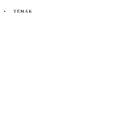
TÉMÁK
Mind
A hét kutatója
Biológia
Csillagászat
Egyéb
Élettudomány
Fizika
Földrajz