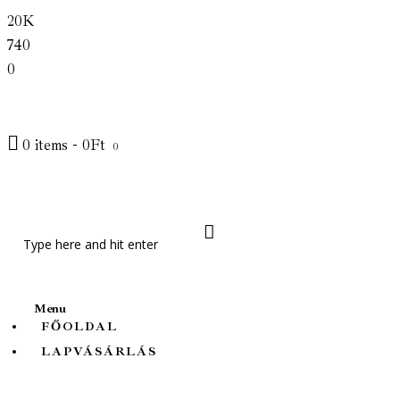
20K
Főoldal
740
Lapvásárlás
0
Friss cikkek
0 items
-
0Ft
0
Témák
Rólunk
Menu
FŐOLDAL
LAPVÁSÁRLÁS
Élet és Tudomány