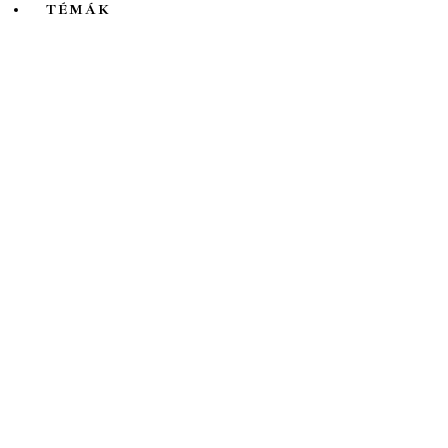
TÉMÁK
Mind
A hét kutatója
Biológia
Csillagászat
Egyéb
Élettudomány
Fizika
Földrajz