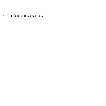
Valóság
FŐBB ROVATOK
A hét kutatója
Biológia
Fizika
Földtudomány
Könyvtermés
Lélektani lelemények
Ökológia
Orvosbiológia
Pszichológia
Társadalomtudomány
Történelem