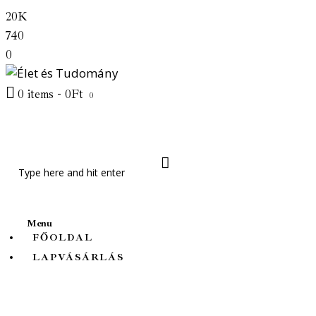
20K
Főoldal
740
Lapvásárlás
0
Friss cikkek
0 items
-
0Ft
0
Témák
Rólunk
Menu
FŐOLDAL
LAPVÁSÁRLÁS
Élet és Tudomány
Természet Világa