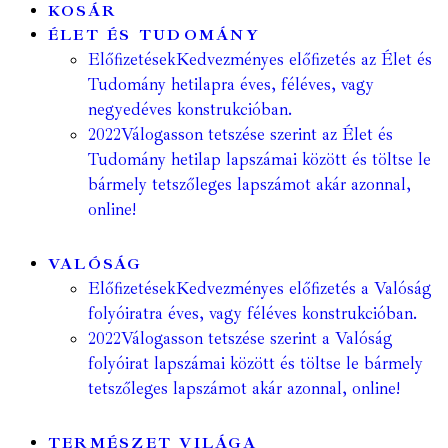
KOSÁR
ÉLET ÉS TUDOMÁNY
Előfizetések
Kedvezményes előfizetés az Élet és
Tudomány hetilapra éves, féléves, vagy
negyedéves konstrukcióban.
2022
Válogasson tetszése szerint az Élet és
Tudomány hetilap lapszámai között és töltse le
bármely tetszőleges lapszámot akár azonnal,
online!
VALÓSÁG
Előfizetések
Kedvezményes előfizetés a Valóság
folyóiratra éves, vagy féléves konstrukcióban.
2022
Válogasson tetszése szerint a Valóság
folyóirat lapszámai között és töltse le bármely
tetszőleges lapszámot akár azonnal, online!
TERMÉSZET VILÁGA