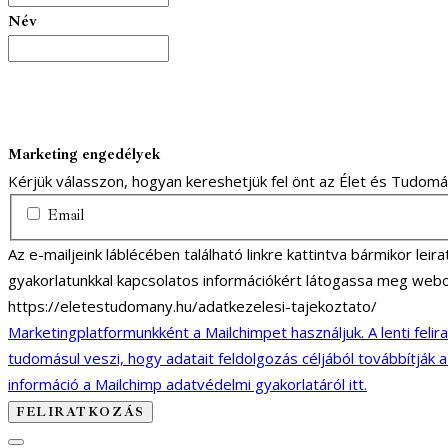
Név
Marketing engedélyek
Kérjük válasszon, hogyan kereshetjük fel önt az Élet és Tudom
Email
Az e-mailjeink láblécében található linkre kattintva bármikor lei
gyakorlatunkkal kapcsolatos információkért látogassa meg webo
https://eletestudomany.hu/adatkezelesi-tajekoztato/
Marketingplatformunkként a Mailchimpet használjuk. A lenti felir
tudomásul veszi, hogy adatait feldolgozás céljából továbbítják 
információ a Mailchimp adatvédelmi gyakorlatáról itt.