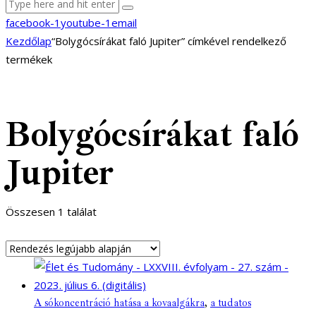
facebook-1
youtube-1
email
Kezdőlap
“Bolygócsírákat faló Jupiter” címkével rendelkező
termékek
Bolygócsírákat faló
Jupiter
Összesen 1 találat
A sókoncentráció hatása a kovaalgákra
,
a tudatos