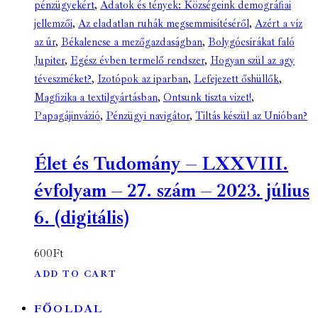
pénzügyekért
,
Adatok és tények: Községeink demográfiai
jellemzői
,
Az eladatlan ruhák megsemmisítéséről
,
Azért a víz
az úr
,
Békalencse a mezőgazdaságban
,
Bolygócsírákat faló
Jupiter
,
Egész évben termelő rendszer
,
Hogyan szül az agy
téveszméket?
,
Izotópok az iparban
,
Lefejezett őshüllők
,
Magfizika a textilgyártásban
,
Ontsunk tiszta vizet!
,
Papagájinvázió
,
Pénzügyi navigátor
,
Tiltás készül az Unióban?
Élet és Tudomány – LXXVIII.
évfolyam – 27. szám – 2023. július
6. (digitális)
600
Ft
ADD TO CART
FŐOLDAL