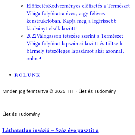
Előfizetés
Kedvezményes előfizetés a Természet
Világa folyóiratra éves, vagy féléves
konstrukcióban. Kapja meg a legfrissebb
kiadványt elsők között!
2022
Válogasson tetszése szerint a Természet
Világa folyóirat lapszámai között és töltse le
bármely tetszőleges lapszámot akár azonnal,
online!
RÓLUNK
Minden jog fenntartva © 2026 TIT - Élet és Tudomány
Élet és Tudomány
Láthatatlan invázió – Száz éve pusztít a