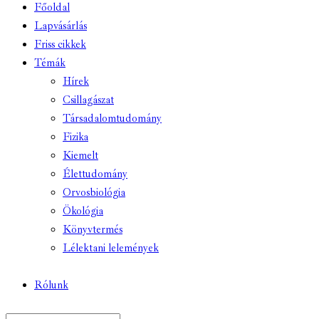
Főoldal
Lapvásárlás
Friss cikkek
Témák
Hírek
Csillagászat
Társadalomtudomány
Fizika
Kiemelt
Élettudomány
Orvosbiológia
Ökológia
Könyvtermés
Lélektani lelemények
Rólunk