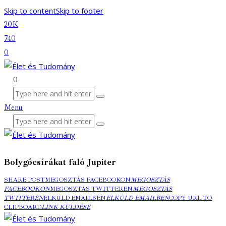
Skip to content
Skip to footer
20K
740
0
0
Menu
Bolygócsírákat faló Jupiter
SHARE POST
MEGOSZTÁS FACEBOOKON
MEGOSZTÁS
FACEBOOKON
MEGOSZTÁS TWITTEREN
MEGOSZTÁS
TWITTEREN
ELKÜLD EMAILBEN
ELKÜLD EMAILBEN
COPY URL TO
CLIPBOARD
LINK KÜLDÉSE