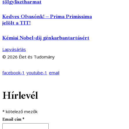
tölgylisztharmat
Kedves Olvasónk! – Prima Primissima
jelölt a TIT!
Kémiai Nobel-díj génkarbantartásért
Lapvásárlás
© 2026 Élet és Tudomány
facebook-1
youtube-1
email
Hírlevél
*
kötelező mezők
Email cím
*