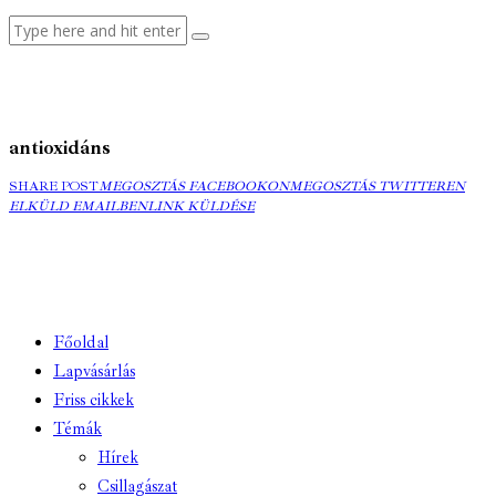
antioxidáns
MEGOSZTÁS
MEGOSZTÁS
ELK
SHARE POST
MEGOSZTÁS FACEBOOKON
MEGOSZTÁS TWITTEREN
FACEBOOKON
COPY
TWITTEREN
EMA
ELKÜLD EMAILBEN
LINK KÜLDÉSE
URL
TO
CLIPBOARD
Főoldal
Lapvásárlás
Friss cikkek
Témák
Hírek
Csillagászat