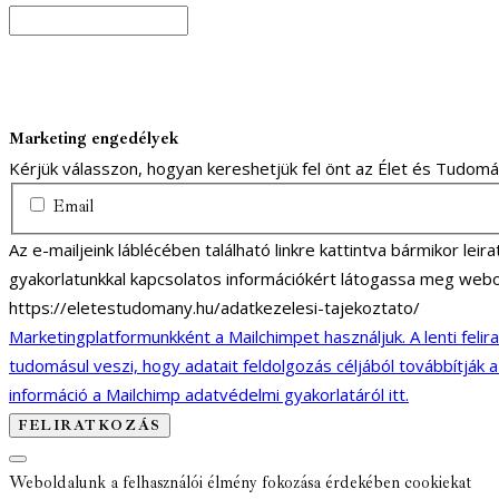
Marketing engedélyek
Kérjük válasszon, hogyan kereshetjük fel önt az Élet és Tudom
Email
Az e-mailjeink láblécében található linkre kattintva bármikor lei
gyakorlatunkkal kapcsolatos információkért látogassa meg webo
https://eletestudomany.hu/adatkezelesi-tajekoztato/
Marketingplatformunkként a Mailchimpet használjuk. A lenti felir
tudomásul veszi, hogy adatait feldolgozás céljából továbbítják 
információ a Mailchimp adatvédelmi gyakorlatáról itt.
Weboldalunk a felhasználói élmény fokozása érdekében cookiekat