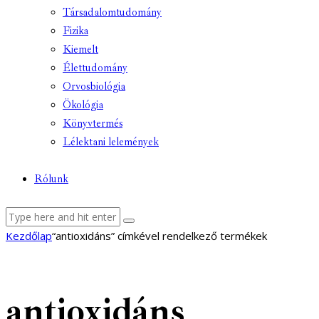
Társadalomtudomány
Fizika
Kiemelt
Élettudomány
Orvosbiológia
Ökológia
Könyvtermés
Lélektani lelemények
Rólunk
facebook-
youtube-
email
Kezdőlap
“antioxidáns” címkével rendelkező termékek
1
1
antioxidáns