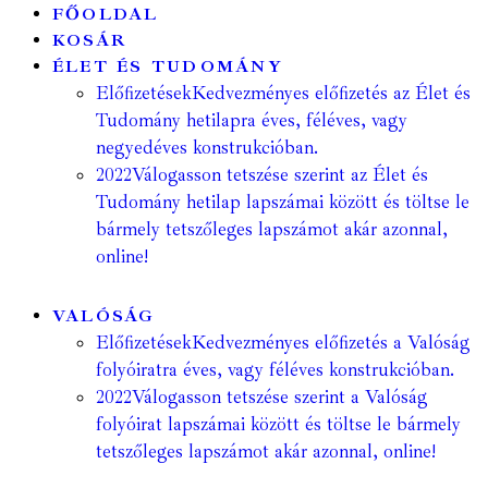
FŐOLDAL
KOSÁR
ÉLET ÉS TUDOMÁNY
Előfizetések
Kedvezményes előfizetés az Élet és
Tudomány hetilapra éves, féléves, vagy
negyedéves konstrukcióban.
2022
Válogasson tetszése szerint az Élet és
Tudomány hetilap lapszámai között és töltse le
bármely tetszőleges lapszámot akár azonnal,
online!
VALÓSÁG
Előfizetések
Kedvezményes előfizetés a Valóság
folyóiratra éves, vagy féléves konstrukcióban.
2022
Válogasson tetszése szerint a Valóság
folyóirat lapszámai között és töltse le bármely
tetszőleges lapszámot akár azonnal, online!