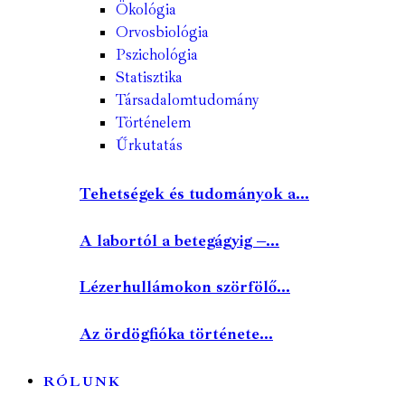
Ökológia
Orvosbiológia
Pszichológia
Statisztika
Társadalomtudomány
Történelem
Űrkutatás
Tehetségek és tudományok a...
A labortól a betegágyig –...
Lézerhullámokon szörfölő...
Az ördögfióka története...
RÓLUNK