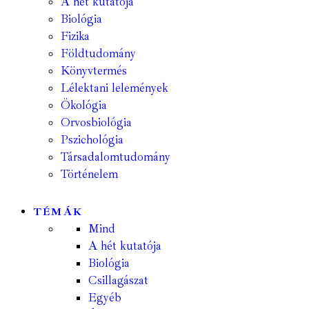
A hét kutatója
Biológia
Fizika
Földtudomány
Könyvtermés
Lélektani lelemények
Ökológia
Orvosbiológia
Pszichológia
Társadalomtudomány
Történelem
TÉMÁK
Mind
A hét kutatója
Biológia
Csillagászat
Egyéb