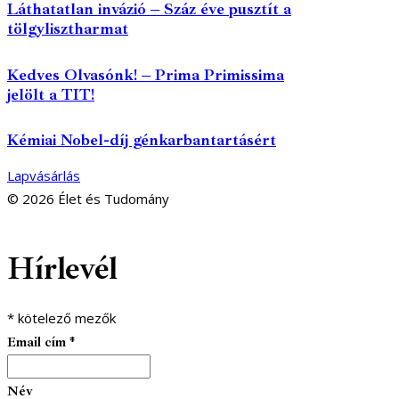
Láthatatlan invázió – Száz éve pusztít a
tölgylisztharmat
Kedves Olvasónk! – Prima Primissima
jelölt a TIT!
Kémiai Nobel-díj génkarbantartásért
Lapvásárlás
© 2026 Élet és Tudomány
facebook-
youtube-
email
Hírlevél
1
1
*
kötelező mezők
Email cím
*
Név