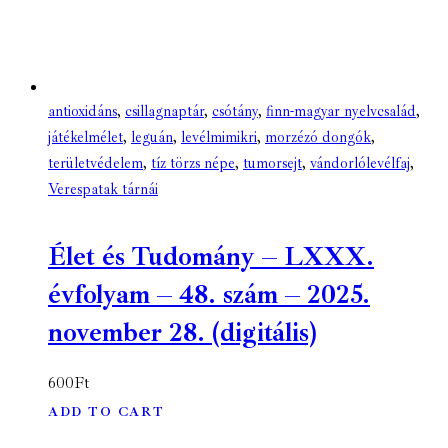
antioxidáns
,
csillagnaptár
,
csótány
,
finn-magyar nyelvcsalád
,
játékelmélet
,
leguán
,
levélmimikri
,
morzézó dongók
,
területvédelem
,
tíz törzs népe
,
tumorsejt
,
vándorlólevélfaj
,
Verespatak tárnái
Élet és Tudomány – LXXX.
évfolyam – 48. szám – 2025.
november 28. (digitális)
600
Ft
ADD TO CART