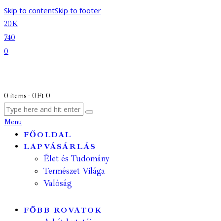
Skip to content
Skip to footer
20K
740
0
0 items
-
0Ft
0
Menu
FŐOLDAL
LAPVÁSÁRLÁS
Élet és Tudomány
Természet Világa
Valóság
FŐBB ROVATOK