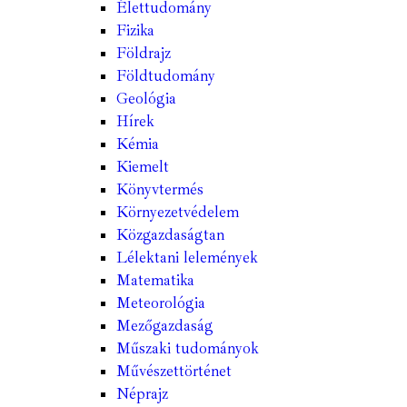
Élettudomány
Fizika
Földrajz
Földtudomány
Geológia
Hírek
Kémia
Kiemelt
Könyvtermés
Környezetvédelem
Közgazdaságtan
Lélektani lelemények
Matematika
Meteorológia
Mezőgazdaság
Műszaki tudományok
Művészettörténet
Néprajz