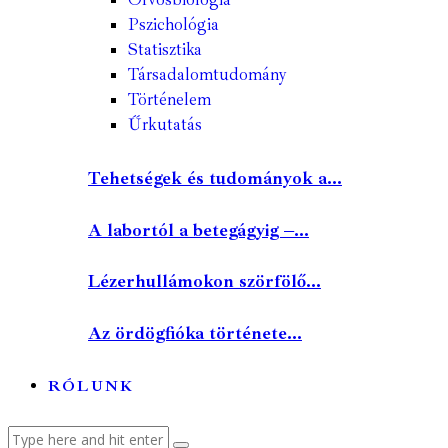
Pszichológia
Statisztika
Társadalomtudomány
Történelem
Űrkutatás
Tehetségek és tudományok a...
A labortól a betegágyig –...
Lézerhullámokon szörfölő...
Az ördögfióka története...
RÓLUNK