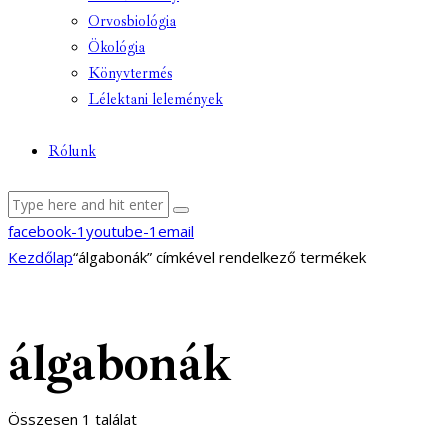
Orvosbiológia
Ökológia
Könyvtermés
Lélektani lelemények
Rólunk
facebook-1
youtube-1
email
Kezdőlap
“álgabonák” címkével rendelkező termékek
álgabonák
Összesen 1 találat