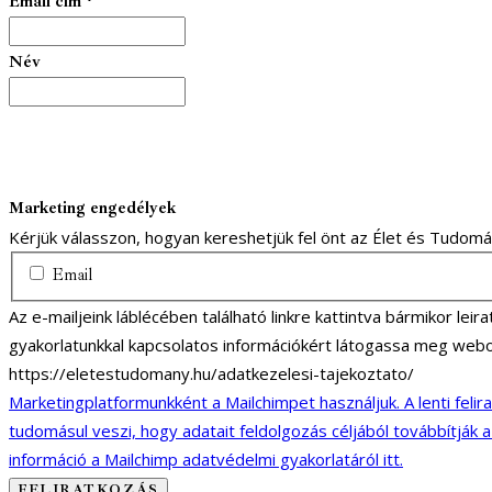
Email cím
*
Név
Marketing engedélyek
Kérjük válasszon, hogyan kereshetjük fel önt az Élet és Tudom
Email
Az e-mailjeink láblécében található linkre kattintva bármikor lei
gyakorlatunkkal kapcsolatos információkért látogassa meg webo
https://eletestudomany.hu/adatkezelesi-tajekoztato/
Marketingplatformunkként a Mailchimpet használjuk. A lenti felir
tudomásul veszi, hogy adatait feldolgozás céljából továbbítják 
információ a Mailchimp adatvédelmi gyakorlatáról itt.