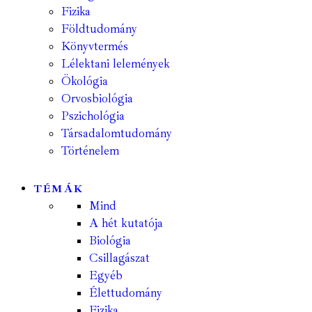
Fizika
Földtudomány
Könyvtermés
Lélektani lelemények
Ökológia
Orvosbiológia
Pszichológia
Társadalomtudomány
Történelem
TÉMÁK
Mind
A hét kutatója
Biológia
Csillagászat
Egyéb
Élettudomány
Fizika