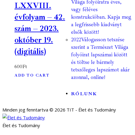
Világa folyóiratra éves,
LXXVIII.
vagy féléves
évfolyam – 42.
konstrukcióban. Kapja meg
a legfrissebb kiadványt
szám – 2023.
elsők között!
október 19.
2022
Válogasson tetszése
szerint a Természet Világa
(digitális)
folyóirat lapszámai között
és töltse le bármely
600
Ft
tetszőleges lapszámot akár
ADD TO CART
azonnal, online!
RÓLUNK
Minden jog fenntartva © 2026 TIT - Élet és Tudomány
Élet és Tudomány