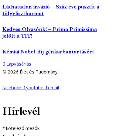
Láthatatlan invázió – Száz éve pusztít a
tölgylisztharmat
Kedves Olvasónk! – Prima Primissima
jelölt a TIT!
Kémiai Nobel-díj génkarbantartásért
Lapvásárlás
© 2026 Élet és Tudomány
facebook-1
youtube-1
email
Hírlevél
*
kötelező mezők