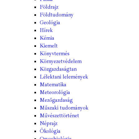
Földrajz
Földtudomány
Geológia
Hírek
Kémia
Kiemelt
Könyvtermés
Környezetvédelem
Közgazdaságtan
Lélektani lelemények
Matematika
Meteorológia
Mezőgazdaság
Műszaki tudományok
Művészettörténet
Néprajz
Ökológia
Orvosbiológia