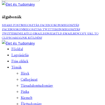
álgabonák
SHARE POST
MEGOSZTÁS FACEBOOKON
MEGOSZTÁS
FACEBOOKON
MEGOSZTÁS TWITTEREN
MEGOSZTÁS
TWITTEREN
ELKÜLD EMAILBEN
ELKÜLD EMAILBEN
COPY URL TO
CLIPBOARD
LINK KÜLDÉSE
Főoldal
Lapvásárlás
Friss cikkek
Témák
Hírek
Csillagászat
Társadalomtudomány
Fizika
Kiemelt
Élettudomány