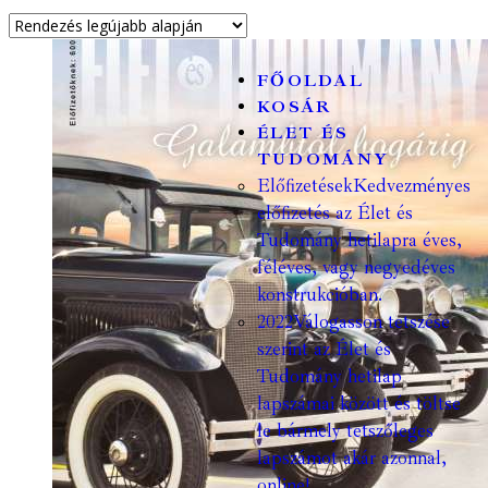
FŐOLDAL
KOSÁR
ÉLET ÉS
TUDOMÁNY
Előfizetések
Kedvezményes
előfizetés az Élet és
Tudomány hetilapra éves,
féléves, vagy negyedéves
konstrukcióban.
2022
Válogasson tetszése
szerint az Élet és
Tudomány hetilap
lapszámai között és töltse
le bármely tetszőleges
lapszámot akár azonnal,
online!