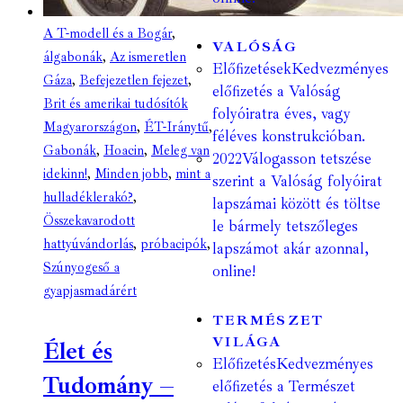
A T-modell és a Bogár
,
VALÓSÁG
álgabonák
,
Az ismeretlen
Előfizetések
Kedvezményes
Gáza
,
Befejezetlen fejezet
,
előfizetés a Valóság
Brit és amerikai tudósítók
folyóiratra éves, vagy
Magyarországon
,
ÉT-Iránytű
,
féléves konstrukcióban.
Gabonák
,
Hoacin
,
Meleg van
2022
Válogasson tetszése
idekinn!
,
Minden jobb
,
mint a
szerint a Valóság folyóirat
hulladéklerakó?
,
lapszámai között és töltse
Összekavarodott
le bármely tetszőleges
hattyúvándorlás
,
próbacipók
,
lapszámot akár azonnal,
Szúnyogeső a
online!
gyapjasmadárért
TERMÉSZET
VILÁGA
Élet és
Előfizetés
Kedvezményes
Tudomány –
előfizetés a Természet