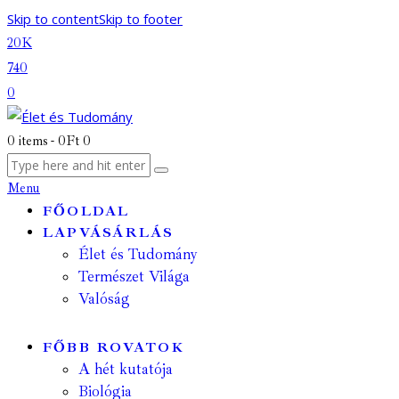
Skip to content
Skip to footer
20K
740
0
0 items
-
0Ft
0
Menu
FŐOLDAL
LAPVÁSÁRLÁS
Élet és Tudomány
Természet Világa
Valóság
FŐBB ROVATOK
A hét kutatója
Biológia