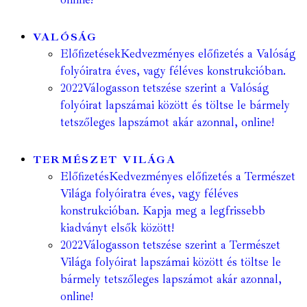
VALÓSÁG
Előfizetések
Kedvezményes előfizetés a Valóság
folyóiratra éves, vagy féléves konstrukcióban.
2022
Válogasson tetszése szerint a Valóság
folyóirat lapszámai között és töltse le bármely
tetszőleges lapszámot akár azonnal, online!
TERMÉSZET VILÁGA
Előfizetés
Kedvezményes előfizetés a Természet
Világa folyóiratra éves, vagy féléves
konstrukcióban. Kapja meg a legfrissebb
kiadványt elsők között!
2022
Válogasson tetszése szerint a Természet
Világa folyóirat lapszámai között és töltse le
bármely tetszőleges lapszámot akár azonnal,
online!