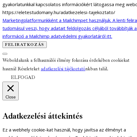
gyakorlatunkkal kapcsolatos információkért látogassa meg webo
https://eletestudomany.hu/adatkezelesi-tajekoztato/
Marketingplatformunkként a Mailchimpet használjuk. A lenti felir
tudomásul veszi, hogy adatait feldolgozás céljából továbbítják 
információ a Mailchimp adatvédelmi gyakorlatáról itt.
Weboldalunk a felhasználói élmény fokozása érdekében cookiekat
használ Részleteket
adatkezelési tájékoztató
nkban talál.
ELFOGAD
Close
Adatkezelési áttekintés
Ez a webhely cookie-kat használ, hogy javítsa az élményt a