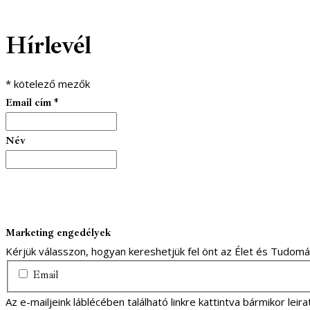
facebook-
youtube-
email
Hírlevél
1
1
*
kötelező mezők
Email cím
*
Név
Marketing engedélyek
Kérjük válasszon, hogyan kereshetjük fel önt az Élet és Tudom
Email
Az e-mailjeink láblécében található linkre kattintva bármikor lei