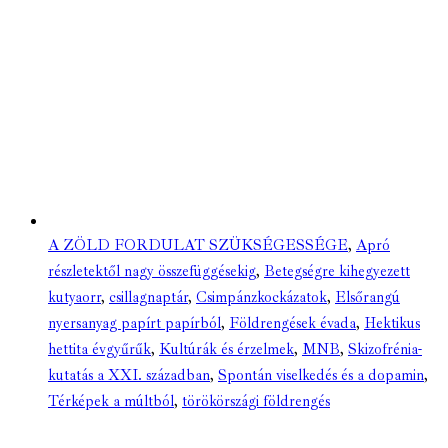
A ZÖLD FORDULAT SZÜKSÉGESSÉGE
,
Apró
részletektől nagy összefüggésekig
,
Betegségre kihegyezett
kutyaorr
,
csillagnaptár
,
Csimpánzkockázatok
,
Elsőrangú
nyersanyag papírt papírból
,
Földrengések évada
,
Hektikus
hettita évgyűrűk
,
Kultúrák és érzelmek
,
MNB
,
Skizofrénia-
kutatás a XXI. században
,
Spontán viselkedés és a dopamin
,
Térképek a múltból
,
törökörszági földrengés