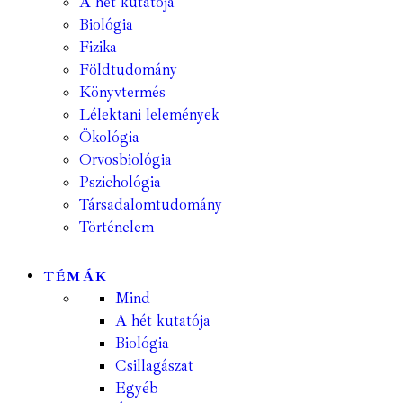
A hét kutatója
Biológia
Fizika
Földtudomány
Könyvtermés
Lélektani lelemények
Ökológia
Orvosbiológia
Pszichológia
Társadalomtudomány
Történelem
TÉMÁK
Mind
A hét kutatója
Biológia
Csillagászat
Egyéb