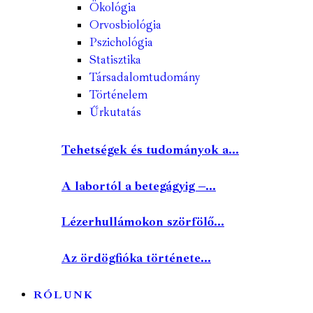
Ökológia
Orvosbiológia
Pszichológia
Statisztika
Társadalomtudomány
Történelem
Űrkutatás
Tehetségek és tudományok a...
A labortól a betegágyig –...
Lézerhullámokon szörfölő...
Az ördögfióka története...
RÓLUNK