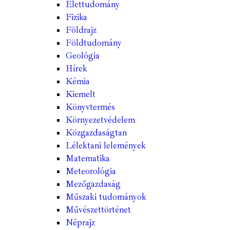
Élettudomány
Fizika
Földrajz
Földtudomány
Geológia
Hírek
Kémia
Kiemelt
Könyvtermés
Környezetvédelem
Közgazdaságtan
Lélektani lelemények
Matematika
Meteorológia
Mezőgazdaság
Műszaki tudományok
Művészettörténet
Néprajz