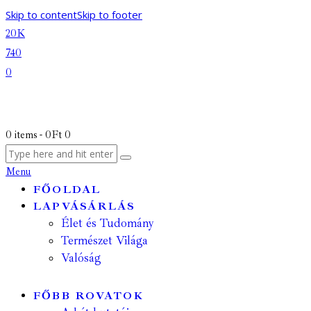
Skip to content
Skip to footer
20K
740
0
0 items
-
0Ft
0
Menu
FŐOLDAL
LAPVÁSÁRLÁS
Élet és Tudomány
Természet Világa
Valóság
FŐBB ROVATOK