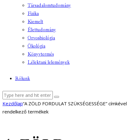
Társadalomtudomány
Fizika
Kiemelt
Élettudomány
Orvosbiológia
Ökológia
Könyvtermés
Lélektani lelemények
Rólunk
facebook-
youtube-
email
Kezdőlap
“A ZÖLD FORDULAT SZÜKSÉGESSÉGE” címkével
1
1
rendelkező termékek