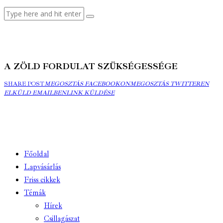
A ZÖLD FORDULAT SZÜKSÉGESSÉGE
MEGOSZTÁS
MEGOSZTÁS
ELK
SHARE POST
MEGOSZTÁS FACEBOOKON
MEGOSZTÁS TWITTEREN
FACEBOOKON
COPY
TWITTEREN
EMA
ELKÜLD EMAILBEN
LINK KÜLDÉSE
URL
TO
CLIPBOARD
Főoldal
Lapvásárlás
Friss cikkek
Témák
Hírek
Csillagászat