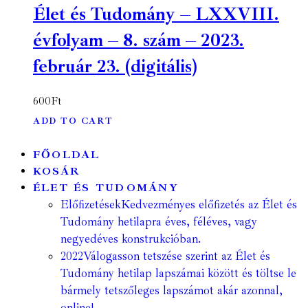
Élet és Tudomány – LXXVIII.
évfolyam – 8. szám – 2023.
február 23. (digitális)
600
Ft
ADD TO CART
FŐOLDAL
KOSÁR
ÉLET ÉS TUDOMÁNY
Előfizetések
Kedvezményes előfizetés az Élet és
Tudomány hetilapra éves, féléves, vagy
negyedéves konstrukcióban.
2022
Válogasson tetszése szerint az Élet és
Tudomány hetilap lapszámai között és töltse le
bármely tetszőleges lapszámot akár azonnal,
online!