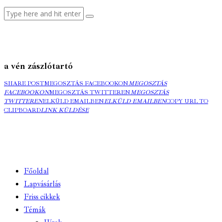
a vén zászlótartó
SHARE POST
MEGOSZTÁS FACEBOOKON
MEGOSZTÁS
FACEBOOKON
MEGOSZTÁS TWITTEREN
MEGOSZTÁS
TWITTEREN
ELKÜLD EMAILBEN
ELKÜLD EMAILBEN
COPY URL TO
CLIPBOARD
LINK KÜLDÉSE
Főoldal
Lapvásárlás
Friss cikkek
Témák