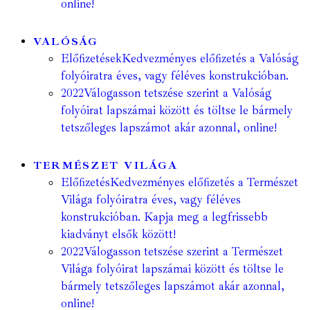
online!
VALÓSÁG
Előfizetések
Kedvezményes előfizetés a Valóság
folyóiratra éves, vagy féléves konstrukcióban.
2022
Válogasson tetszése szerint a Valóság
folyóirat lapszámai között és töltse le bármely
tetszőleges lapszámot akár azonnal, online!
TERMÉSZET VILÁGA
Előfizetés
Kedvezményes előfizetés a Természet
Világa folyóiratra éves, vagy féléves
konstrukcióban. Kapja meg a legfrissebb
kiadványt elsők között!
2022
Válogasson tetszése szerint a Természet
Világa folyóirat lapszámai között és töltse le
bármely tetszőleges lapszámot akár azonnal,
online!