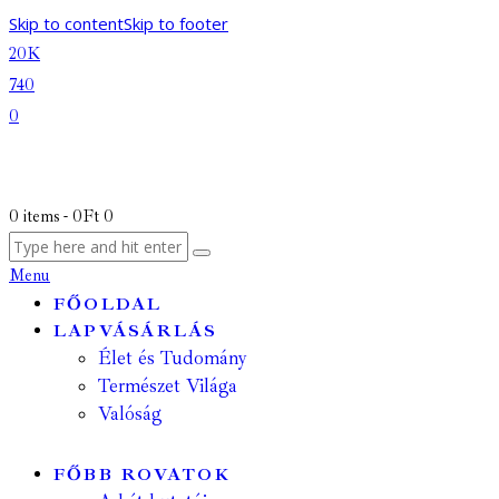
Skip to content
Skip to footer
20K
740
0
0 items
-
0Ft
0
Menu
FŐOLDAL
LAPVÁSÁRLÁS
Élet és Tudomány
Természet Világa
Valóság
FŐBB ROVATOK