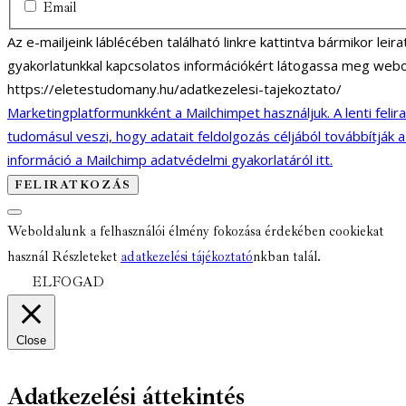
Email
Az e-mailjeink láblécében található linkre kattintva bármikor lei
gyakorlatunkkal kapcsolatos információkért látogassa meg webo
https://eletestudomany.hu/adatkezelesi-tajekoztato/
Marketingplatformunkként a Mailchimpet használjuk. A lenti felir
tudomásul veszi, hogy adatait feldolgozás céljából továbbítják 
információ a Mailchimp adatvédelmi gyakorlatáról itt.
Weboldalunk a felhasználói élmény fokozása érdekében cookiekat
használ Részleteket
adatkezelési tájékoztató
nkban talál.
ELFOGAD
Close
Adatkezelési áttekintés