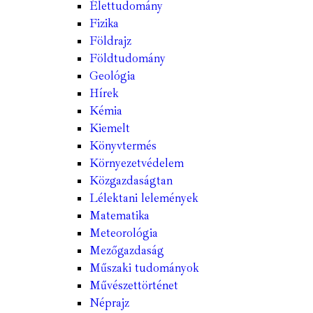
Élettudomány
Fizika
Földrajz
Földtudomány
Geológia
Hírek
Kémia
Kiemelt
Könyvtermés
Környezetvédelem
Közgazdaságtan
Lélektani lelemények
Matematika
Meteorológia
Mezőgazdaság
Műszaki tudományok
Művészettörténet
Néprajz