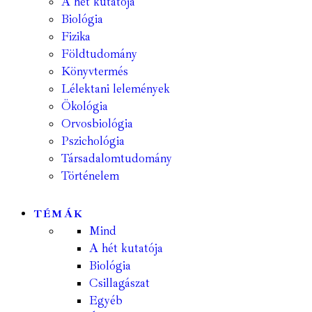
A hét kutatója
Biológia
Fizika
Földtudomány
Könyvtermés
Lélektani lelemények
Ökológia
Orvosbiológia
Pszichológia
Társadalomtudomány
Történelem
TÉMÁK
Mind
A hét kutatója
Biológia
Csillagászat
Egyéb