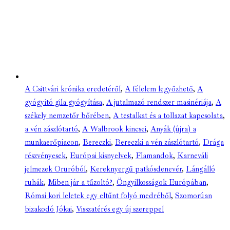
A Csittvári krónika eredetéről
,
A félelem legyőzhető
,
A
gyógyító gila gyógyítása
,
A jutalmazó rendszer masinériája
,
A
székely nemzetőr bőrében
,
A testalkat és a tollazat kapcsolata
,
a vén zászlótartó
,
A Walbrook kincsei
,
Anyák (újra) a
munkaerőpiacon
,
Bereczki
,
Bereczki a vén zászlótartó
,
Drága
részvényesek
,
Európai kisnyelvek
,
Flamandok
,
Karneváli
jelmezek Oruróból
,
Kereknyergű patkósdenevér
,
Lángálló
ruhák
,
Miben jár a tűzoltó?
,
Öngyilkosságok Európában
,
Római kori leletek egy eltűnt folyó medréből
,
Szomorúan
bizakodó Jókai
,
Visszatérés egy új szereppel