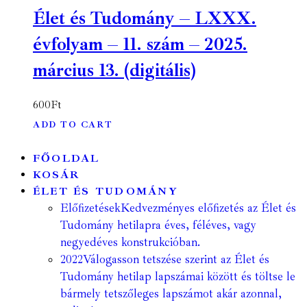
Élet és Tudomány – LXXX.
évfolyam – 11. szám – 2025.
március 13. (digitális)
600
Ft
ADD TO CART
FŐOLDAL
KOSÁR
ÉLET ÉS TUDOMÁNY
Előfizetések
Kedvezményes előfizetés az Élet és
Tudomány hetilapra éves, féléves, vagy
negyedéves konstrukcióban.
2022
Válogasson tetszése szerint az Élet és
Tudomány hetilap lapszámai között és töltse le
bármely tetszőleges lapszámot akár azonnal,