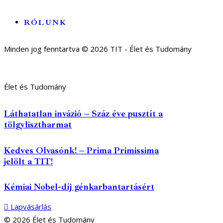
RÓLUNK
Minden jog fenntartva © 2026 TIT - Élet és Tudomány
Élet és Tudomány
Láthatatlan invázió – Száz éve pusztít a
tölgylisztharmat
Kedves Olvasónk! – Prima Primissima
jelölt a TIT!
Kémiai Nobel-díj génkarbantartásért
Lapvásárlás
© 2026 Élet és Tudomány