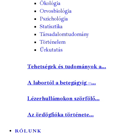
Ökológia
Orvosbiológia
Pszichológia
Statisztika
Társadalomtudomány
Történelem
Űrkutatás
Tehetségek és tudományok a...
A labortól a betegágyig –...
Lézerhullámokon szörfölő...
Az ördögfióka története...
RÓLUNK