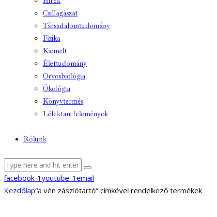
Hírek
Csillagászat
Társadalomtudomány
Fizika
Kiemelt
Élettudomány
Orvosbiológia
Ökológia
Könyvtermés
Lélektani lelemények
Rólunk
facebook-1
youtube-1
email
Kezdőlap
“a vén zászlótartó” címkével rendelkező termékek