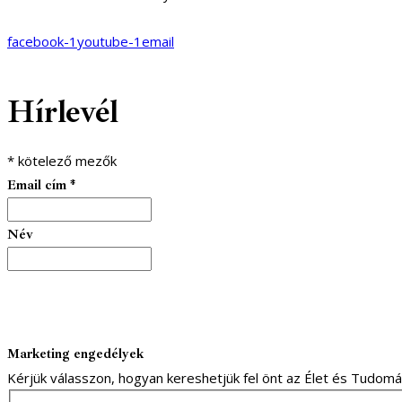
facebook-1
youtube-1
email
Hírlevél
*
kötelező mezők
Email cím
*
Név
Marketing engedélyek
Kérjük válasszon, hogyan kereshetjük fel önt az Élet és Tudom