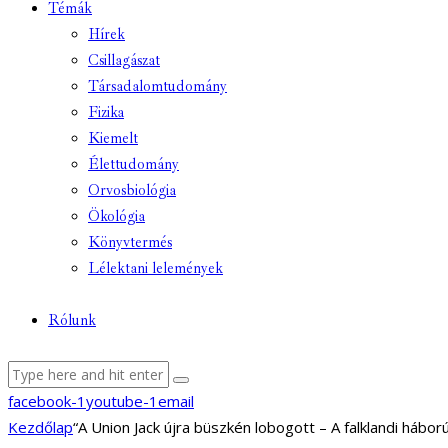
Témák
Hírek
Csillagászat
Társadalomtudomány
Fizika
Kiemelt
Élettudomány
Orvosbiológia
Ökológia
Könyvtermés
Lélektani lelemények
Rólunk
facebook-1
youtube-1
email
Kezdőlap
“A Union Jack újra büszkén lobogott – A falklandi hábor