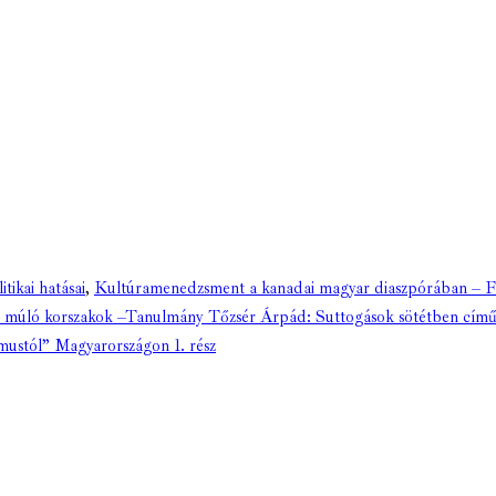
tikai hatásai
,
Kultúramenedzsment a kanadai magyar diaszpórában – 
 múló korszakok –Tanulmány Tőzsér Árpád: Suttogások sötétben című
zmustól” Magyarországon 1. rész