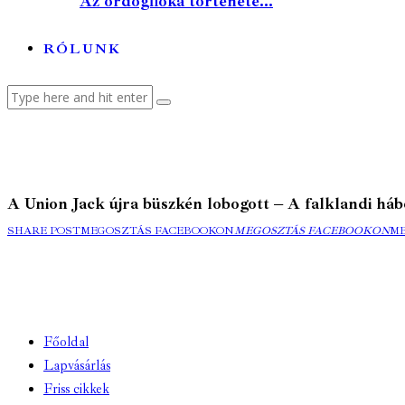
Az ördögfióka története...
RÓLUNK
A Union Jack újra büszkén lobogott – A falklandi hábo
SHARE POST
MEGOSZTÁS FACEBOOKON
MEGOSZTÁS FACEBOOKON
M
Főoldal
Lapvásárlás
Friss cikkek