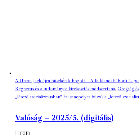
A Union Jack újra büszkén lobogott – A falklandi háború és poli
Regnerus és a tudományos kirekesztés módszertana
,
Öregség és
„létező szocializmusban” és ünnepélyes búcsú a „létező szociali
Valóság – 2025/5. (digitális)
1 100
Ft