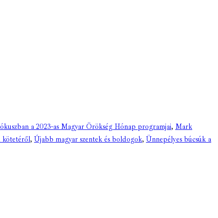
Fókuszban a 2023-as Magyar Örökség Hónap programjai
,
Mark
 kötetéről
,
Újabb magyar szentek és boldogok
,
Ünnepélyes búcsúk a