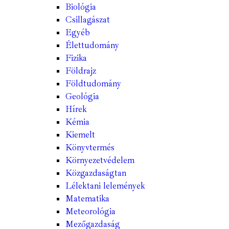
Biológia
Csillagászat
Egyéb
Élettudomány
Fizika
Földrajz
Földtudomány
Geológia
Hírek
Kémia
Kiemelt
Könyvtermés
Környezetvédelem
Közgazdaságtan
Lélektani lelemények
Matematika
Meteorológia
Mezőgazdaság