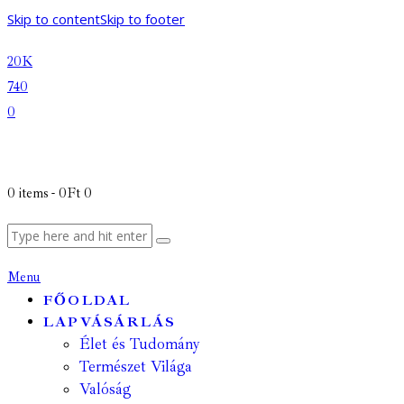
Skip to content
Skip to footer
20K
740
0
0 items
-
0Ft
0
Menu
FŐOLDAL
LAPVÁSÁRLÁS
Élet és Tudomány
Természet Világa
Valóság