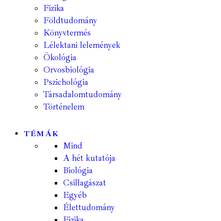
Fizika
Földtudomány
Könyvtermés
Lélektani lelemények
Ökológia
Orvosbiológia
Pszichológia
Társadalomtudomány
Történelem
TÉMÁK
Mind
A hét kutatója
Biológia
Csillagászat
Egyéb
Élettudomány
Fizika