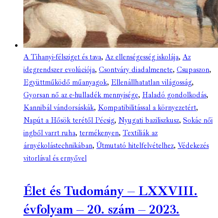
A Tihanyi-félsziget és tava
,
Az ellenségesség iskolája
,
Az
idegrendszer evolúciója
,
Csontváry diadalmenete
,
Csupaszon
,
Együttműködő műanyagok
,
Ellenállhatatlan világosság
,
Gyorsan nő az e-hulladék mennyisége
,
Haladó gondolkodás
,
Kannibál vándorsáskák
,
Kompatibilitással a környezetért
,
Napút a Hősök terétől Pécsig
,
Nyugati baziliszkusz
,
Sokác női
ingből varrt ruha
,
termékenyen
,
Textíliák az
árnyékolástechnikában
,
Útmutató hitelfelvételhez
,
Védekezés
vitorlával és ernyővel
Élet és Tudomány – LXXVIII.
évfolyam – 20. szám – 2023.