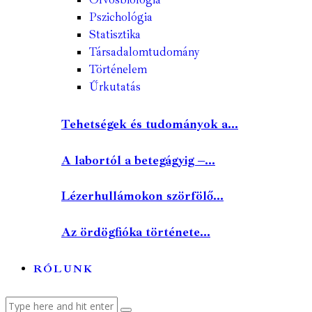
Pszichológia
Statisztika
Társadalomtudomány
Történelem
Űrkutatás
Tehetségek és tudományok a...
A labortól a betegágyig –...
Lézerhullámokon szörfölő...
Az ördögfióka története...
RÓLUNK