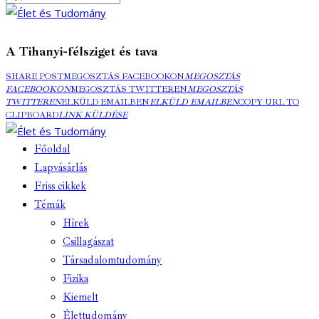
A Tihanyi-félsziget és tava
SHARE POST
MEGOSZTÁS FACEBOOKON
MEGOSZTÁS
FACEBOOKON
MEGOSZTÁS TWITTEREN
MEGOSZTÁS
TWITTEREN
ELKÜLD EMAILBEN
ELKÜLD EMAILBEN
COPY URL TO
CLIPBOARD
LINK KÜLDÉSE
Főoldal
Lapvásárlás
Friss cikkek
Témák
Hírek
Csillagászat
Társadalomtudomány
Fizika
Kiemelt
Élettudomány