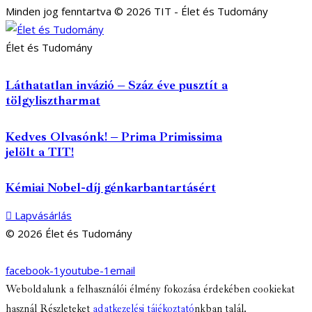
Minden jog fenntartva © 2026 TIT - Élet és Tudomány
Élet és Tudomány
Láthatatlan invázió – Száz éve pusztít a
tölgylisztharmat
Kedves Olvasónk! – Prima Primissima
jelölt a TIT!
Kémiai Nobel-díj génkarbantartásért
Lapvásárlás
© 2026 Élet és Tudomány
facebook-1
youtube-1
email
Weboldalunk a felhasználói élmény fokozása érdekében cookiekat
használ Részleteket
adatkezelési tájékoztató
nkban talál.