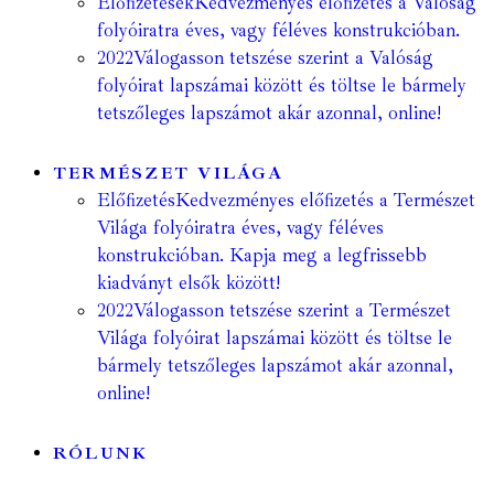
Előfizetések
Kedvezményes előfizetés a Valóság
folyóiratra éves, vagy féléves konstrukcióban.
2022
Válogasson tetszése szerint a Valóság
folyóirat lapszámai között és töltse le bármely
tetszőleges lapszámot akár azonnal, online!
TERMÉSZET VILÁGA
Előfizetés
Kedvezményes előfizetés a Természet
Világa folyóiratra éves, vagy féléves
konstrukcióban. Kapja meg a legfrissebb
kiadványt elsők között!
2022
Válogasson tetszése szerint a Természet
Világa folyóirat lapszámai között és töltse le
bármely tetszőleges lapszámot akár azonnal,
online!
RÓLUNK