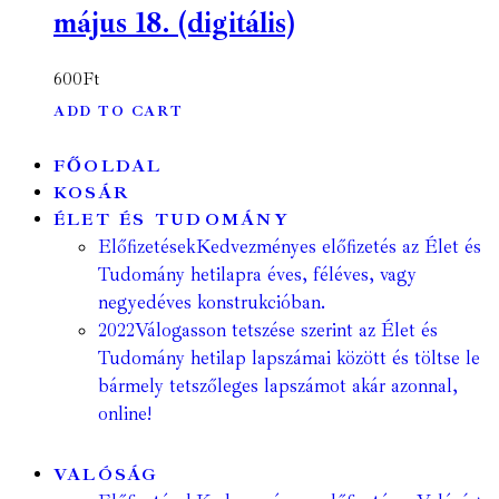
május 18. (digitális)
600
Ft
ADD TO CART
FŐOLDAL
KOSÁR
ÉLET ÉS TUDOMÁNY
Előfizetések
Kedvezményes előfizetés az Élet és
Tudomány hetilapra éves, féléves, vagy
negyedéves konstrukcióban.
2022
Válogasson tetszése szerint az Élet és
Tudomány hetilap lapszámai között és töltse le
bármely tetszőleges lapszámot akár azonnal,
online!
VALÓSÁG