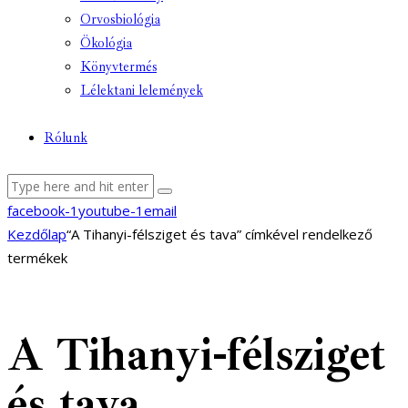
Orvosbiológia
Ökológia
Könyvtermés
Lélektani lelemények
Rólunk
facebook-1
youtube-1
email
Kezdőlap
“A Tihanyi-félsziget és tava” címkével rendelkező
termékek
A Tihanyi-félsziget
és tava