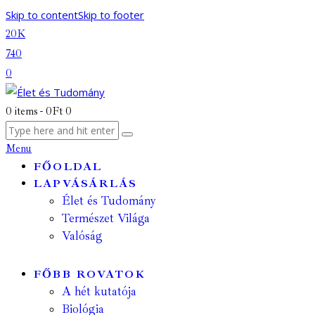
Skip to content
Skip to footer
20K
740
0
0 items
-
0Ft
0
Menu
FŐOLDAL
LAPVÁSÁRLÁS
Élet és Tudomány
Természet Világa
Valóság
FŐBB ROVATOK
A hét kutatója
Biológia