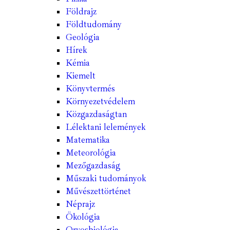
Földrajz
Földtudomány
Geológia
Hírek
Kémia
Kiemelt
Könyvtermés
Környezetvédelem
Közgazdaságtan
Lélektani lelemények
Matematika
Meteorológia
Mezőgazdaság
Műszaki tudományok
Művészettörténet
Néprajz
Ökológia
Orvosbiológia