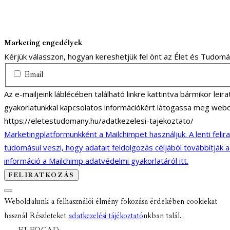
Marketing engedélyek
Kérjük válasszon, hogyan kereshetjük fel önt az Élet és Tudom
Email
Az e-mailjeink láblécében található linkre kattintva bármikor lei
gyakorlatunkkal kapcsolatos információkért látogassa meg webo
https://eletestudomany.hu/adatkezelesi-tajekoztato/
Marketingplatformunkként a Mailchimpet használjuk. A lenti felir
tudomásul veszi, hogy adatait feldolgozás céljából továbbítják 
információ a Mailchimp adatvédelmi gyakorlatáról itt.
Weboldalunk a felhasználói élmény fokozása érdekében cookiekat
használ Részleteket
adatkezelési tájékoztató
nkban talál.