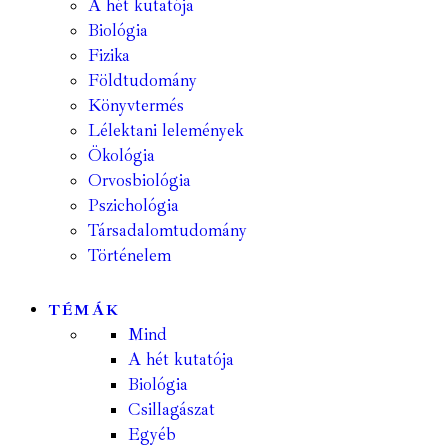
A hét kutatója
Biológia
Fizika
Földtudomány
Könyvtermés
Lélektani lelemények
Ökológia
Orvosbiológia
Pszichológia
Társadalomtudomány
Történelem
TÉMÁK
Mind
A hét kutatója
Biológia
Csillagászat
Egyéb