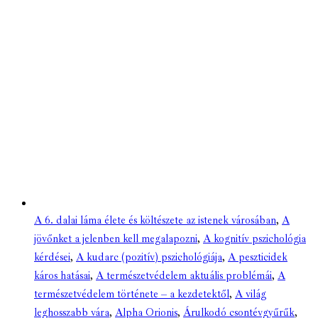
A 6. dalai láma élete és költészete az istenek városában
,
A
jövőnket a jelenben kell megalapozni
,
A kognitív pszichológia
kérdései
,
A kudarc (pozitív) pszichológiája
,
A peszticidek
káros hatásai
,
A természetvédelem aktuális problémái
,
A
természetvédelem története – a kezdetektől
,
A világ
leghosszabb vára
,
Alpha Orionis
,
Árulkodó csontévgyűrűk
,