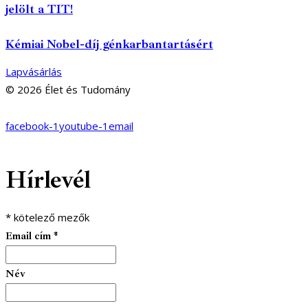
jelölt a TIT!
Kémiai Nobel-díj génkarbantartásért
Lapvásárlás
© 2026 Élet és Tudomány
facebook-1
youtube-1
email
Hírlevél
*
kötelező mezők
Email cím
*
Név