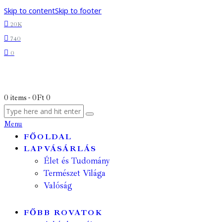
Skip to content
Skip to footer
20K
740
0
0 items
-
0Ft
0
Menu
FŐOLDAL
LAPVÁSÁRLÁS
Élet és Tudomány
Természet Világa
Valóság
FŐBB ROVATOK