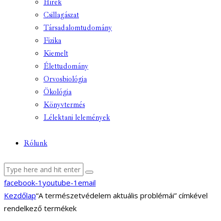
Hírek
Csillagászat
Társadalomtudomány
Fizika
Kiemelt
Élettudomány
Orvosbiológia
Ökológia
Könyvtermés
Lélektani lelemények
Rólunk
facebook-1
youtube-1
email
Kezdőlap
“A természetvédelem aktuális problémái” címkével
rendelkező termékek