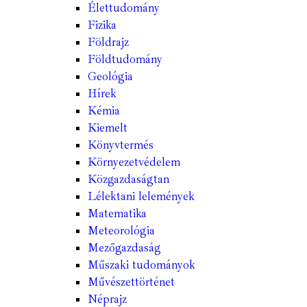
Élettudomány
Fizika
Földrajz
Földtudomány
Geológia
Hírek
Kémia
Kiemelt
Könyvtermés
Környezetvédelem
Közgazdaságtan
Lélektani lelemények
Matematika
Meteorológia
Mezőgazdaság
Műszaki tudományok
Művészettörténet
Néprajz