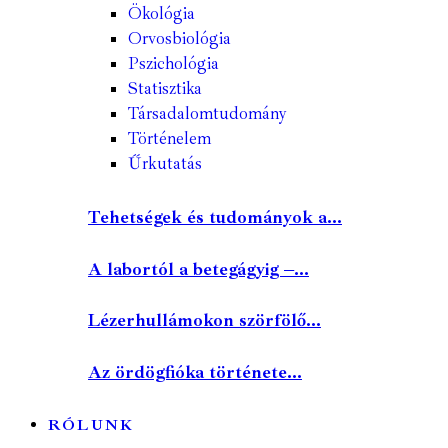
Ökológia
Orvosbiológia
Pszichológia
Statisztika
Társadalomtudomány
Történelem
Űrkutatás
Tehetségek és tudományok a...
A labortól a betegágyig –...
Lézerhullámokon szörfölő...
Az ördögfióka története...
RÓLUNK