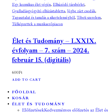
Egy kozmikus élet végén
,
Elhúzódó társbérlet
,
Gyulladásgyógyító elhízástabletta
,
Jégbe zárt csodák
,
Tapasztalat és tanulás a sikertelenségből
,
Tibeti szerelem
,
Túlképzettek a munkaerőpiacon
Élet és Tudomány – LXXIX.
évfolyam – 7. szám – 2024.
február 15. (digitális)
600
Ft
ADD TO CART
FŐOLDAL
KOSÁR
ÉLET ÉS TUDOMÁNY
Előfizetések
Kedvezményes előfizetés az Élet és