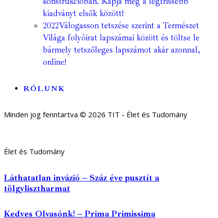
konstrukcióban. Kapja meg a legfrissebb
kiadványt elsők között!
2022
Válogasson tetszése szerint a Természet
Világa folyóirat lapszámai között és töltse le
bármely tetszőleges lapszámot akár azonnal,
online!
RÓLUNK
Minden jog fenntartva © 2026 TIT - Élet és Tudomány
Élet és Tudomány
Láthatatlan invázió – Száz éve pusztít a
tölgylisztharmat
Kedves Olvasónk! – Prima Primissima