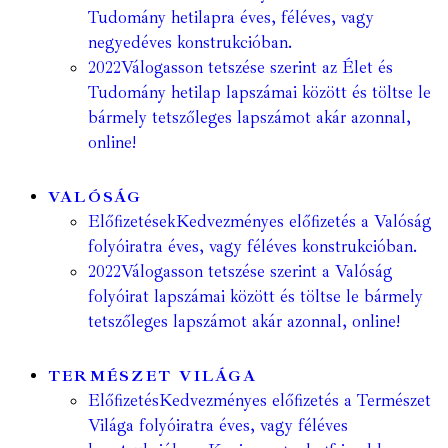
Tudomány hetilapra éves, féléves, vagy
negyedéves konstrukcióban.
2022
Válogasson tetszése szerint az Élet és
Tudomány hetilap lapszámai között és töltse le
bármely tetszőleges lapszámot akár azonnal,
online!
VALÓSÁG
Előfizetések
Kedvezményes előfizetés a Valóság
folyóiratra éves, vagy féléves konstrukcióban.
2022
Válogasson tetszése szerint a Valóság
folyóirat lapszámai között és töltse le bármely
tetszőleges lapszámot akár azonnal, online!
TERMÉSZET VILÁGA
Előfizetés
Kedvezményes előfizetés a Természet
Világa folyóiratra éves, vagy féléves