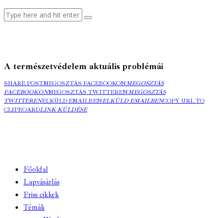
A természetvédelem aktuális problémái
SHARE POST
MEGOSZTÁS FACEBOOKON
MEGOSZTÁS
FACEBOOKON
MEGOSZTÁS TWITTEREN
MEGOSZTÁS
TWITTEREN
ELKÜLD EMAILBEN
ELKÜLD EMAILBEN
COPY URL TO
CLIPBOARD
LINK KÜLDÉSE
Főoldal
Lapvásárlás
Friss cikkek
Témák