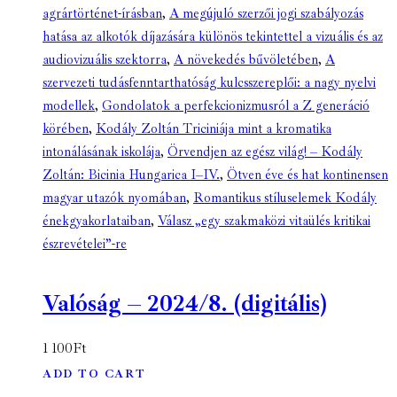
agrártörténet-írásban
,
A megújuló szerzői jogi szabályozás
hatása az alkotók díjazására különös tekintettel a vizuális és az
audiovizuális szektorra
,
A növekedés bűvöletében
,
A
szervezeti tudásfenntarthatóság kulcsszereplői: a nagy nyelvi
modellek
,
Gondolatok a perfekcionizmusról a Z generáció
körében
,
Kodály Zoltán Triciniája mint a kromatika
intonálásának iskolája
,
Örvendjen az egész világ! – Kodály
Zoltán: Bicinia Hungarica I–IV.
,
Ötven éve és hat kontinensen
magyar utazók nyomában
,
Romantikus stíluselemek Kodály
énekgyakorlataiban
,
Válasz „egy szakmaközi vitaülés kritikai
észrevételei”-re
Valóság – 2024/8. (digitális)
1 100
Ft
ADD TO CART