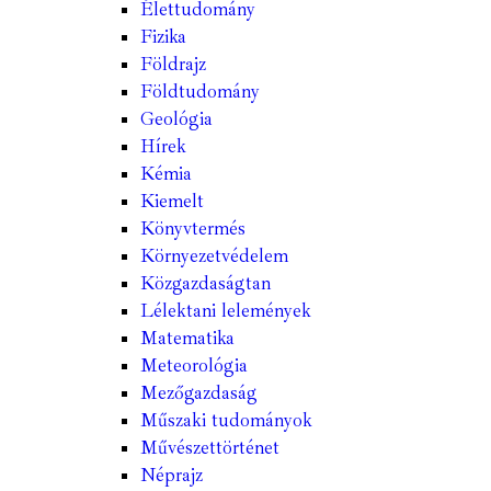
Élettudomány
Fizika
Földrajz
Földtudomány
Geológia
Hírek
Kémia
Kiemelt
Könyvtermés
Környezetvédelem
Közgazdaságtan
Lélektani lelemények
Matematika
Meteorológia
Mezőgazdaság
Műszaki tudományok
Művészettörténet
Néprajz