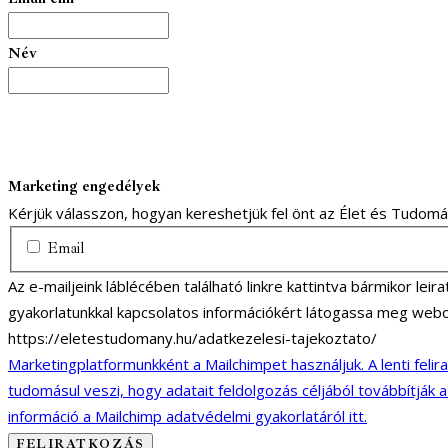
Név
Marketing engedélyek
Kérjük válasszon, hogyan kereshetjük fel önt az Élet és Tudom
Email
Az e-mailjeink láblécében található linkre kattintva bármikor lei
gyakorlatunkkal kapcsolatos információkért látogassa meg webo
https://eletestudomany.hu/adatkezelesi-tajekoztato/
Marketingplatformunkként a Mailchimpet használjuk. A lenti felir
tudomásul veszi, hogy adatait feldolgozás céljából továbbítják 
információ a Mailchimp adatvédelmi gyakorlatáról itt.