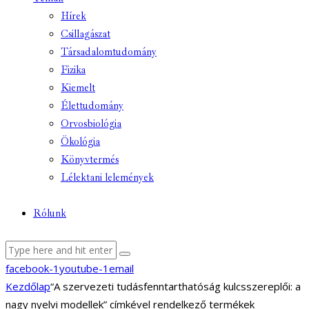
Hírek
Csillagászat
Társadalomtudomány
Fizika
Kiemelt
Élettudomány
Orvosbiológia
Ökológia
Könyvtermés
Lélektani lelemények
Rólunk
facebook-1
youtube-1
email
Kezdőlap
“A szervezeti tudásfenntarthatóság kulcsszereplői: a
nagy nyelvi modellek” címkével rendelkező termékek