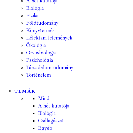
A hét kutatója
Biológia
Fizika
Földtudomány
Könyvtermés
Lélektani lelemények
Ökológia
Orvosbiológia
Pszichológia
Társadalomtudomány
Történelem
TÉMÁK
Mind
A hét kutatója
Biológia
Csillagászat
Egyéb