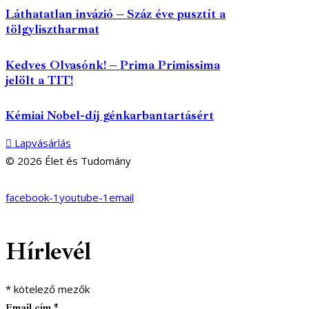
Láthatatlan invázió – Száz éve pusztít a
tölgylisztharmat
Kedves Olvasónk! – Prima Primissima
jelölt a TIT!
Kémiai Nobel-díj génkarbantartásért
Lapvásárlás
© 2026 Élet és Tudomány
facebook-1
youtube-1
email
Hírlevél
*
kötelező mezők
Email cím
*