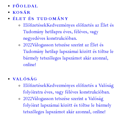
FŐOLDAL
KOSÁR
ÉLET ÉS TUDOMÁNY
Előfizetések
Kedvezményes előfizetés az Élet és
Tudomány hetilapra éves, féléves, vagy
negyedéves konstrukcióban.
2022
Válogasson tetszése szerint az Élet és
Tudomány hetilap lapszámai között és töltse le
bármely tetszőleges lapszámot akár azonnal,
online!
VALÓSÁG
Előfizetések
Kedvezményes előfizetés a Valóság
folyóiratra éves, vagy féléves konstrukcióban.
2022
Válogasson tetszése szerint a Valóság
folyóirat lapszámai között és töltse le bármely
tetszőleges lapszámot akár azonnal, online!