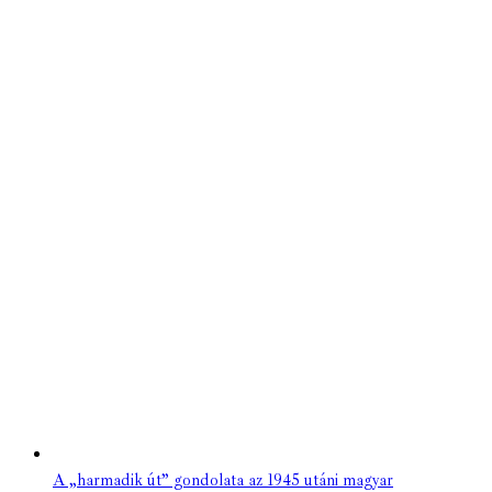
A „harmadik út” gondolata az 1945 utáni magyar