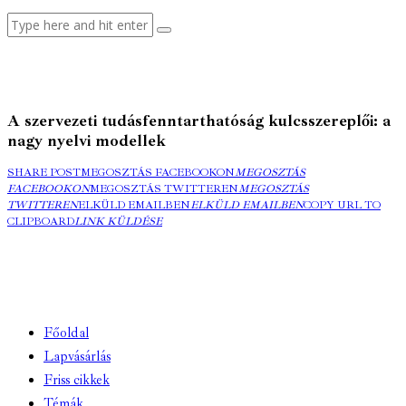
A szervezeti tudásfenntarthatóság kulcsszereplői: a
nagy nyelvi modellek
SHARE POST
MEGOSZTÁS FACEBOOKON
MEGOSZTÁS
FACEBOOKON
MEGOSZTÁS TWITTEREN
MEGOSZTÁS
TWITTEREN
ELKÜLD EMAILBEN
ELKÜLD EMAILBEN
COPY URL TO
CLIPBOARD
LINK KÜLDÉSE
Főoldal
Lapvásárlás
Friss cikkek
Témák