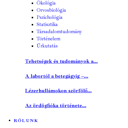
Ökológia
Orvosbiológia
Pszichológia
Statisztika
Társadalomtudomány
Történelem
Űrkutatás
Tehetségek és tudományok a...
A labortól a betegágyig –...
Lézerhullámokon szörfölő...
Az ördögfióka története...
RÓLUNK