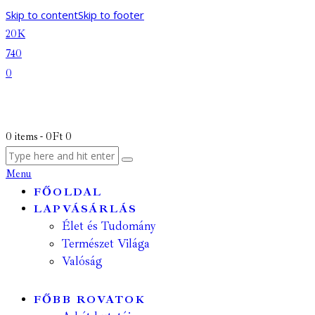
Skip to content
Skip to footer
20K
740
0
0 items
-
0Ft
0
Menu
FŐOLDAL
LAPVÁSÁRLÁS
Élet és Tudomány
Természet Világa
Valóság
FŐBB ROVATOK