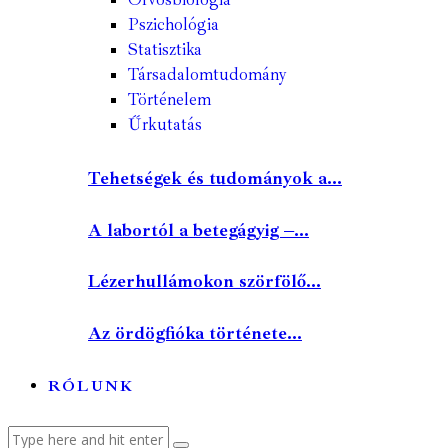
Pszichológia
Statisztika
Társadalomtudomány
Történelem
Űrkutatás
Tehetségek és tudományok a...
A labortól a betegágyig –...
Lézerhullámokon szörfölő...
Az ördögfióka története...
RÓLUNK