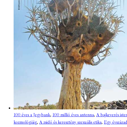
100 éves a Jegybank
,
100 millió éves antenna
,
A bajkeverés iste
kozmológiáig
,
A zsidó és keresztény szexuális etika
,
Egy évszázad