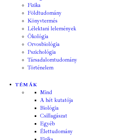
Fizika
Földtudomány
Könyvtermés
Lélektani lelemények
Ökológia
Orvosbiológia
Pszichológia
Társadalomtudomány
Történelem
TÉMÁK
Mind
A hét kutatója
Biológia
Csillagászat
Egyéb
Élettudomány
Fizika