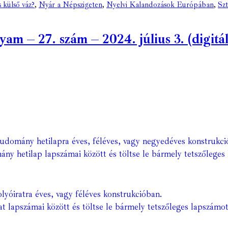
 külső váz?
,
Nyár a Népszigeten
,
Nyelvi Kalandozások Európában
,
Sz
 – 27. szám – 2024. július 3. (digitál
Tudomány hetilapra éves, féléves, vagy negyedéves konstrukci
ány hetilap lapszámai között és töltse le bármely tetszőleges 
lyóiratra éves, vagy féléves konstrukcióban.
at lapszámai között és töltse le bármely tetszőleges lapszámot