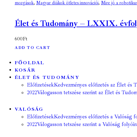
mozgások
,
Magyar diákok ötletes innovációi
,
Mire jó a robotikus
Élet és Tudomány – LXXIX. évfolyam
600
Ft
ADD TO CART
FŐOLDAL
KOSÁR
ÉLET ÉS TUDOMÁNY
Előfizetések
Kedvezményes előfizetés az Élet és 
2022
Válogasson tetszése szerint az Élet és Tudom
VALÓSÁG
Előfizetések
Kedvezményes előfizetés a Valóság fo
2022
Válogasson tetszése szerint a Valóság folyóir