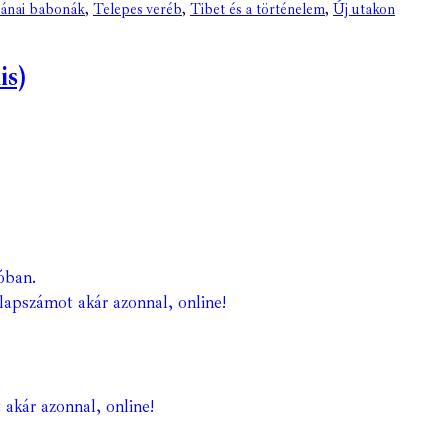
tánai babonák
,
Telepes veréb
,
Tibet és a történelem
,
Új utakon
is)
óban.
lapszámot akár azonnal, online!
 akár azonnal, online!