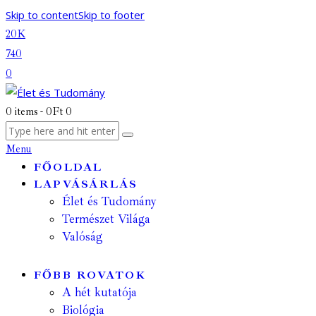
Skip to content
Skip to footer
20K
740
0
0 items
-
0Ft
0
Menu
FŐOLDAL
LAPVÁSÁRLÁS
Élet és Tudomány
Természet Világa
Valóság
FŐBB ROVATOK
A hét kutatója
Biológia