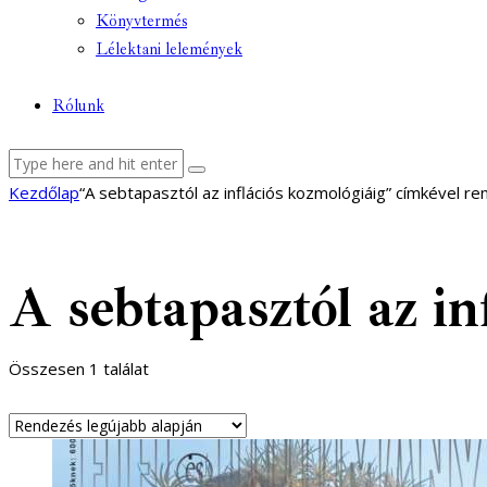
Könyvtermés
Lélektani lelemények
Rólunk
facebook-
youtube-
email
Kezdőlap
“A sebtapasztól az inflációs kozmológiáig” címkével r
1
1
A sebtapasztól az in
Összesen 1 találat