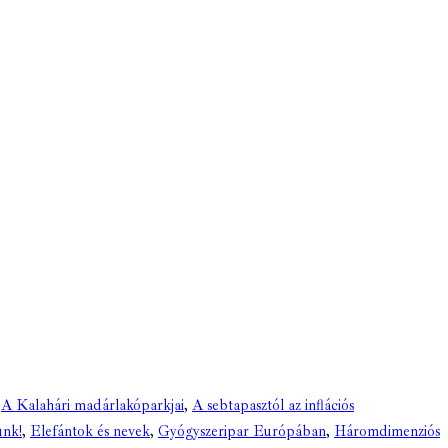
,
A Kalahári madárlakóparkjai
,
A sebtapasztól az inflációs
unk!
,
Elefántok és nevek
,
Gyógyszeripar Európában
,
Háromdimenziós