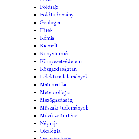
Földrajz
Földtudomány
Geológia
Hírek
Kémia
Kiemelt
Könyvtermés
Környezetvédelem
Közgazdaságtan
Lélektani lelemények
Matematika
Meteorológia
Mezőgazdaság
Műszaki tudományok
Művészettörténet
Néprajz
Ökológia
Orvosbiológia