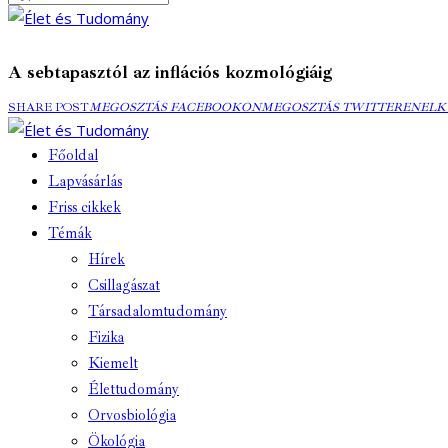
A sebtapasztól az inflációs kozmológiáig
MEGOSZTÁS
MEGOSZTÁS
ELK
SHARE POST
MEGOSZTÁS FACEBOOKON
MEGOSZTÁS TWITTEREN
ELK
FACEBOOKON
TWITTEREN
EMA
Főoldal
Lapvásárlás
Friss cikkek
Témák
Hírek
Csillagászat
Társadalomtudomány
Fizika
Kiemelt
Élettudomány
Orvosbiológia
Ökológia