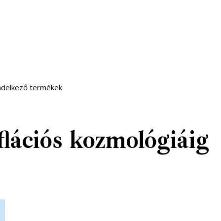
endelkező termékek
flációs kozmológiáig