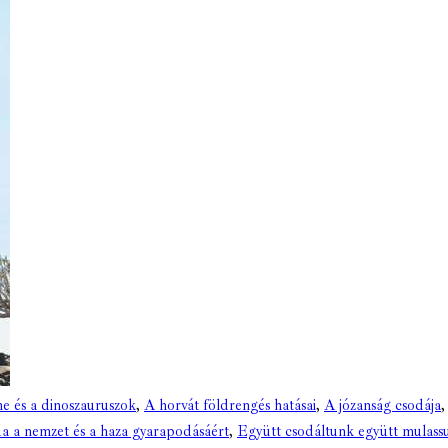
ne és a dinoszauruszok
,
A horvát földrengés hatásai
,
A józanság csodája
a a nemzet és a haza gyarapodásáért
,
Együtt csodáltunk együtt mulass