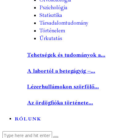
Pszichológia
Statisztika
Társadalomtudomány
Történelem
Űrkutatás
Tehetségek és tudományok a...
A labortól a betegágyig –...
Lézerhullámokon szörfölő...
Az ördögfióka története...
RÓLUNK