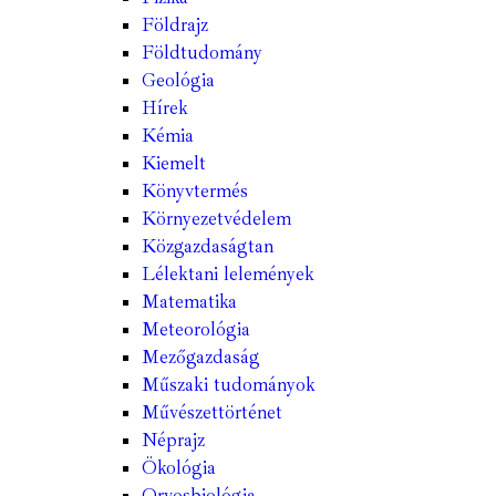
Földrajz
Földtudomány
Geológia
Hírek
Kémia
Kiemelt
Könyvtermés
Környezetvédelem
Közgazdaságtan
Lélektani lelemények
Matematika
Meteorológia
Mezőgazdaság
Műszaki tudományok
Művészettörténet
Néprajz
Ökológia
Orvosbiológia