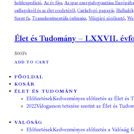
holdexpedíció
,
Az év fája
,
Az ipar energiafogyasztása Európáb
csillagokról és az élet eredetéről
,
Csirkefogó papagáj
,
Hulladék
Szent fa
,
Transzkontinentális ónbiznisz
,
Világjáró sörélesztő
,
Web
Élet és Tudomány – LXXVII. évfoly
500
Ft
ADD TO CART
FŐOLDAL
KOSÁR
ÉLET ÉS TUDOMÁNY
Előfizetések
Kedvezményes előfizetés az Élet és 
2022
Válogasson tetszése szerint az Élet és Tudom
VALÓSÁG
Előfizetések
Kedvezményes előfizetés a Valóság fo