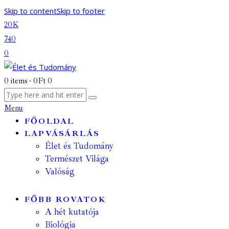
Skip to content
Skip to footer
20K
740
0
0 items
-
0Ft
0
Menu
FŐOLDAL
LAPVÁSÁRLÁS
Élet és Tudomány
Természet Világa
Valóság
FŐBB ROVATOK
A hét kutatója
Biológia