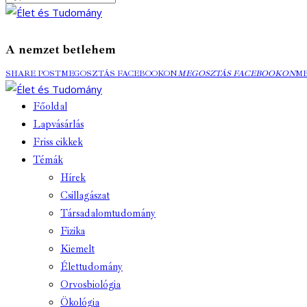
A nemzet betlehem
SHARE POST
MEGOSZTÁS FACEBOOKON
MEGOSZTÁS FACEBOOKON
M
Főoldal
Lapvásárlás
Friss cikkek
Témák
Hírek
Csillagászat
Társadalomtudomány
Fizika
Kiemelt
Élettudomány
Orvosbiológia
Ökológia