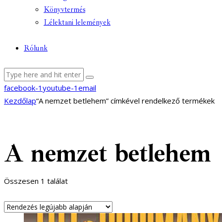
Könyvtermés
Lélektani lelemények
Rólunk
facebook-1
youtube-1
email
Kezdőlap
“A nemzet betlehem” címkével rendelkező termékek
A nemzet betlehem
Összesen 1 találat