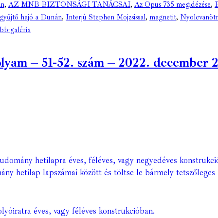
an
,
AZ MNB BIZTONSÁGI TANÁCSAI
,
Az Opus 735 megidézése
,
B
gyűjtő hajó a Dunán
,
Interjú Stephen Mojzsissal
,
magnetit
,
Nyolcvanötm
b-galéria
am – 51-52. szám – 2022. december 21. 
Tudomány hetilapra éves, féléves, vagy negyedéves konstrukci
ány hetilap lapszámai között és töltse le bármely tetszőleges 
lyóiratra éves, vagy féléves konstrukcióban.