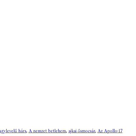
agylevelű hárs
,
A nemzet betlehem
,
ajkai ősmocsár
,
Az Apollo-17