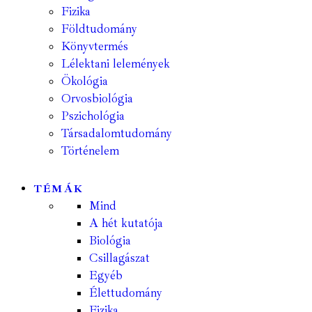
Fizika
Földtudomány
Könyvtermés
Lélektani lelemények
Ökológia
Orvosbiológia
Pszichológia
Társadalomtudomány
Történelem
TÉMÁK
Mind
A hét kutatója
Biológia
Csillagászat
Egyéb
Élettudomány
Fizika