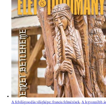
A felvilágosodás világképe: francia felmérések
,
A legvonzóbb á