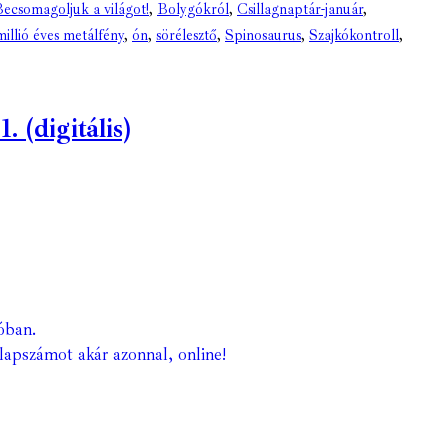
ecsomagoljuk a világot!
,
Bolygókról
,
Csillagnaptár-január
,
illió éves metálfény
,
ón
,
sörélesztő
,
Spinosaurus
,
Szajkókontroll
,
(digitális)
óban.
lapszámot akár azonnal, online!