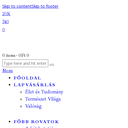
Skip to content
Skip to footer
20K
740
0
0 items
-
0Ft
0
Menu
FŐOLDAL
LAPVÁSÁRLÁS
Élet és Tudomány
Természet Világa
Valóság
FŐBB ROVATOK