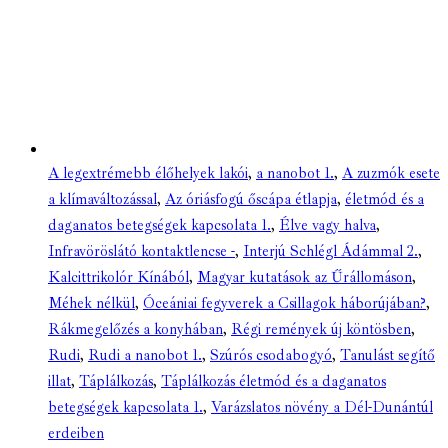
A legextrémebb élőhelyek lakói
,
a nanobot 1.
,
A zuzmók esete
a klímaváltozással
,
Az óriásfogú őscápa étlapja
,
életmód és a
daganatos betegségek kapcsolata 1.
,
Élve vagy halva
,
Infravöröslátó kontaktlencse -
,
Interjú Schlégl Ádámmal 2.
,
Kalcittrikolór Kínából
,
Magyar kutatások az Űrállomáson
,
Méhek nélkül
,
Óceániai fegyverek a Csillagok háborújában?
,
Rákmegelőzés a konyhában
,
Régi remények új köntösben
,
Rudi
,
Rudi a nanobot 1.
,
Szúrós csodabogyó
,
Tanulást segítő
illat
,
Táplálkozás
,
Táplálkozás életmód és a daganatos
betegségek kapcsolata 1.
,
Varázslatos növény a Dél-Dunántúl
erdeiben