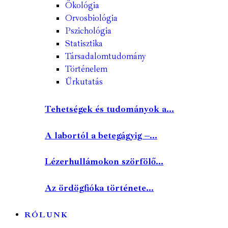
Ökológia
Orvosbiológia
Pszichológia
Statisztika
Társadalomtudomány
Történelem
Űrkutatás
Tehetségek és tudományok a...
A labortól a betegágyig –...
Lézerhullámokon szörfölő...
Az ördögfióka története...
RÓLUNK