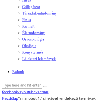
Hírek
Csillagászat
Társadalomtudomány
Fizika
Kiemelt
Élettudomány
Orvosbiológia
Ökológia
Könyvtermés
Lélektani lelemények
Rólunk
facebook-1
youtube-1
email
Kezdőlap
“a nanobot 1.” címkével rendelkező termékek