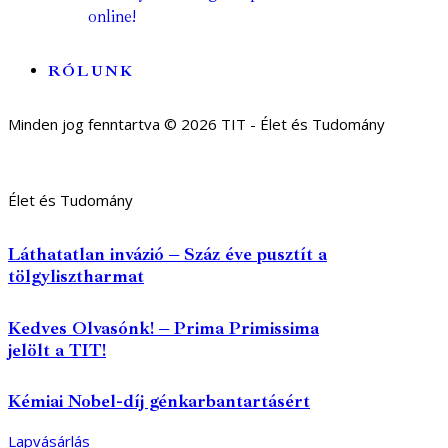
online!
RÓLUNK
Minden jog fenntartva © 2026 TIT - Élet és Tudomány
Élet és Tudomány
Láthatatlan invázió – Száz éve pusztít a
tölgylisztharmat
Kedves Olvasónk! – Prima Primissima
jelölt a TIT!
Kémiai Nobel-díj génkarbantartásért
Lapvásárlás