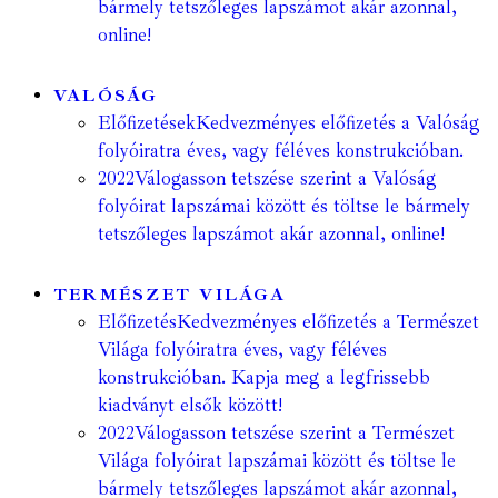
bármely tetszőleges lapszámot akár azonnal,
online!
VALÓSÁG
Előfizetések
Kedvezményes előfizetés a Valóság
folyóiratra éves, vagy féléves konstrukcióban.
2022
Válogasson tetszése szerint a Valóság
folyóirat lapszámai között és töltse le bármely
tetszőleges lapszámot akár azonnal, online!
TERMÉSZET VILÁGA
Előfizetés
Kedvezményes előfizetés a Természet
Világa folyóiratra éves, vagy féléves
konstrukcióban. Kapja meg a legfrissebb
kiadványt elsők között!
2022
Válogasson tetszése szerint a Természet
Világa folyóirat lapszámai között és töltse le
bármely tetszőleges lapszámot akár azonnal,