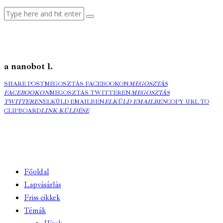
a nanobot 1.
SHARE POST
MEGOSZTÁS FACEBOOKON
MEGOSZTÁS
FACEBOOKON
MEGOSZTÁS TWITTEREN
MEGOSZTÁS
TWITTEREN
ELKÜLD EMAILBEN
ELKÜLD EMAILBEN
COPY URL TO
CLIPBOARD
LINK KÜLDÉSE
Főoldal
Lapvásárlás
Friss cikkek
Témák