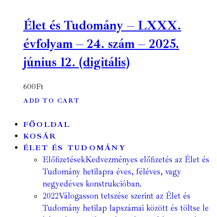
Élet és Tudomány – LXXX.
évfolyam – 24. szám – 2025.
június 12. (digitális)
600
Ft
ADD TO CART
FŐOLDAL
KOSÁR
ÉLET ÉS TUDOMÁNY
Előfizetések
Kedvezményes előfizetés az Élet és
Tudomány hetilapra éves, féléves, vagy
negyedéves konstrukcióban.
2022
Válogasson tetszése szerint az Élet és
Tudomány hetilap lapszámai között és töltse le