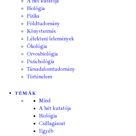
A hét kutatója
Biológia
Fizika
Földtudomány
Könyvtermés
Lélektani lelemények
Ökológia
Orvosbiológia
Pszichológia
Társadalomtudomány
Történelem
TÉMÁK
Mind
A hét kutatója
Biológia
Csillagászat
Egyéb