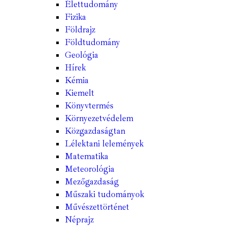
Élettudomány
Fizika
Földrajz
Földtudomány
Geológia
Hírek
Kémia
Kiemelt
Könyvtermés
Környezetvédelem
Közgazdaságtan
Lélektani lelemények
Matematika
Meteorológia
Mezőgazdaság
Műszaki tudományok
Művészettörténet
Néprajz