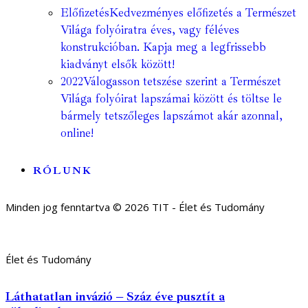
Előfizetés
Kedvezményes előfizetés a Természet
Világa folyóiratra éves, vagy féléves
konstrukcióban. Kapja meg a legfrissebb
kiadványt elsők között!
2022
Válogasson tetszése szerint a Természet
Világa folyóirat lapszámai között és töltse le
bármely tetszőleges lapszámot akár azonnal,
online!
RÓLUNK
Minden jog fenntartva © 2026 TIT - Élet és Tudomány
Élet és Tudomány
Láthatatlan invázió – Száz éve pusztít a