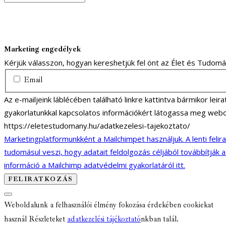
Marketing engedélyek
Kérjük válasszon, hogyan kereshetjük fel önt az Élet és Tudom
Email
Az e-mailjeink láblécében található linkre kattintva bármikor lei
gyakorlatunkkal kapcsolatos információkért látogassa meg webo
https://eletestudomany.hu/adatkezelesi-tajekoztato/
Marketingplatformunkként a Mailchimpet használjuk. A lenti felir
tudomásul veszi, hogy adatait feldolgozás céljából továbbítják 
információ a Mailchimp adatvédelmi gyakorlatáról itt.
Weboldalunk a felhasználói élmény fokozása érdekében cookiekat
használ Részleteket
adatkezelési tájékoztató
nkban talál.