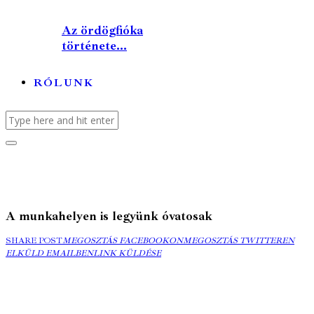
Az ördögfióka
története...
RÓLUNK
A munkahelyen is legyünk óvatosak
MEGOSZTÁS
MEGOSZTÁS
ELK
SHARE POST
MEGOSZTÁS FACEBOOKON
MEGOSZTÁS TWITTEREN
FACEBOOKON
COPY
TWITTEREN
EMA
ELKÜLD EMAILBEN
LINK KÜLDÉSE
URL
TO
CLIPBOARD