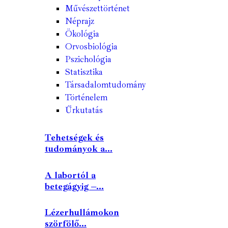
Művészettörténet
Néprajz
Ökológia
Orvosbiológia
Pszichológia
Statisztika
Társadalomtudomány
Történelem
Űrkutatás
Tehetségek és
tudományok a...
A labortól a
betegágyig –...
Lézerhullámokon
szörfölő...