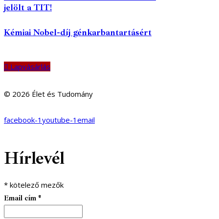
jelölt a TIT!
Kémiai Nobel-díj génkarbantartásért
Lapvásárlás
© 2026 Élet és Tudomány
facebook-1
youtube-1
email
Hírlevél
*
kötelező mezők
Email cím
*