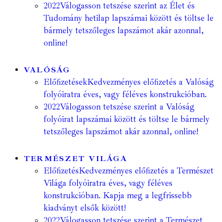
2022
Válogasson tetszése szerint az Élet és
Tudomány hetilap lapszámai között és töltse le
bármely tetszőleges lapszámot akár azonnal,
online!
VALÓSÁG
Előfizetések
Kedvezményes előfizetés a Valóság
folyóiratra éves, vagy féléves konstrukcióban.
2022
Válogasson tetszése szerint a Valóság
folyóirat lapszámai között és töltse le bármely
tetszőleges lapszámot akár azonnal, online!
TERMÉSZET VILÁGA
Előfizetés
Kedvezményes előfizetés a Természet
Világa folyóiratra éves, vagy féléves
konstrukcióban. Kapja meg a legfrissebb
kiadványt elsők között!
2022
Válogasson tetszése szerint a Természet