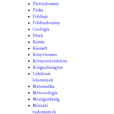
Élettudomány
Fizika
Földrajz
Földtudomány
Geológia
Hírek
Kémia
Kiemelt
Könyvtermés
Környezetvédelem
Közgazdaságtan
Lélektani
lelemények
Matematika
Meteorológia
Mezőgazdaság
Műszaki
tudományok