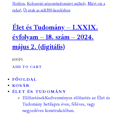
Holdon
,
Kolozsvári néprajztudományi műhely
,
Miért ráz a
ruha?
,
Új utak az mRNS-kezelésben
Élet és Tudomány – LXXIX.
évfolyam – 18. szám – 2024.
május 2. (digitális)
600
Ft
ADD TO CART
FŐOLDAL
KOSÁR
ÉLET ÉS TUDOMÁNY
Előfizetések
Kedvezményes előfizetés az Élet és
Tudomány hetilapra éves, féléves, vagy
negyedéves konstrukcióban.