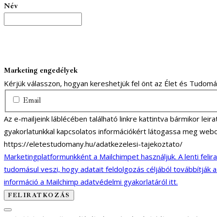
Név
Marketing engedélyek
Kérjük válasszon, hogyan kereshetjük fel önt az Élet és Tudom
Email
Az e-mailjeink láblécében található linkre kattintva bármikor lei
gyakorlatunkkal kapcsolatos információkért látogassa meg webo
https://eletestudomany.hu/adatkezelesi-tajekoztato/
Marketingplatformunkként a Mailchimpet használjuk. A lenti felir
tudomásul veszi, hogy adatait feldolgozás céljából továbbítják 
információ a Mailchimp adatvédelmi gyakorlatáról itt.