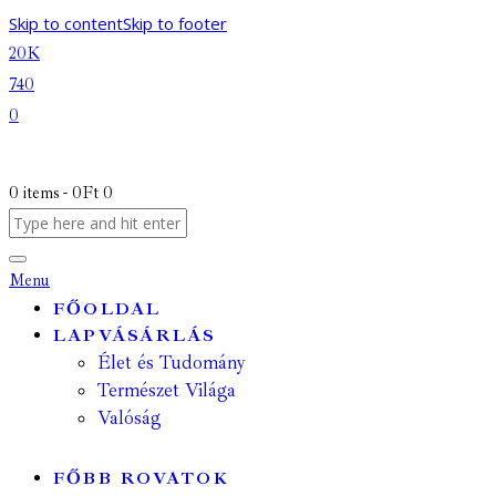
Skip to content
Skip to footer
20K
740
0
0 items
-
0Ft
0
Menu
FŐOLDAL
LAPVÁSÁRLÁS
Élet és Tudomány
Természet Világa
Valóság
FŐBB ROVATOK