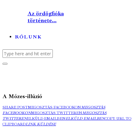
Az ördögfióka
története...
RÓLUNK
A Mózes-illúzió
SHARE POST
MEGOSZTÁS FACEBOOKON
MEGOSZTÁS
FACEBOOKON
MEGOSZTÁS TWITTEREN
MEGOSZTÁS
TWITTEREN
ELKÜLD EMAILBEN
ELKÜLD EMAILBEN
COPY URL TO
CLIPBOARD
LINK KÜLDÉSE