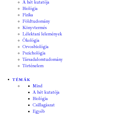
A hét kutatója
Biológia
Fizika
Földtudomány
Könyvtermés
Lélektani lelemények
Ökológia
Orvosbiológia
Pszichológia
Társadalomtudomány
Történelem
TÉMÁK
Mind
A hét kutatója
Biológia
Csillagászat
Egyéb