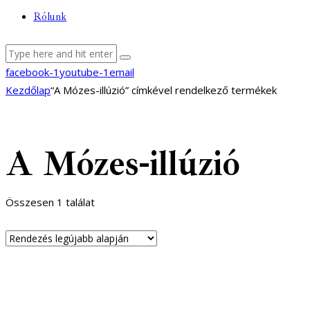
Rólunk
facebook-1
youtube-1
email
Kezdőlap
“A Mózes-illúzió” címkével rendelkező termékek
A Mózes-illúzió
Összesen 1 találat