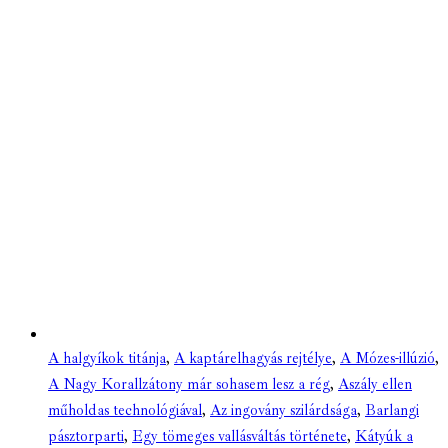
A halgyíkok titánja
,
A kaptárelhagyás rejtélye
,
A Mózes-illúzió
,
A Nagy Korallzátony már sohasem lesz a rég
,
Aszály ellen
műholdas technológiával
,
Az ingovány szilárdsága
,
Barlangi
pásztorparti
,
Egy tömeges vallásváltás története
,
Kátyúk a