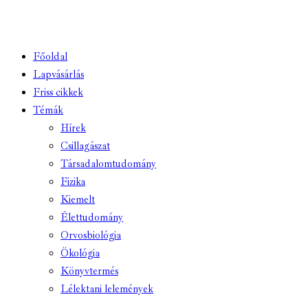
Főoldal
Lapvásárlás
Friss cikkek
Témák
Hírek
Csillagászat
Társadalomtudomány
Fizika
Kiemelt
Élettudomány
Orvosbiológia
Ökológia
Könyvtermés
Lélektani lelemények