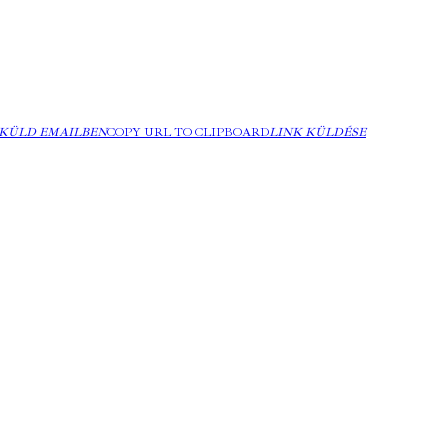
KÜLD EMAILBEN
COPY URL TO CLIPBOARD
LINK KÜLDÉSE