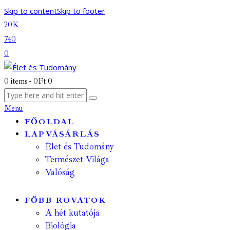
Skip to content
Skip to footer
20K
740
0
0 items
-
0Ft
0
Menu
FŐOLDAL
LAPVÁSÁRLÁS
Élet és Tudomány
Természet Világa
Valóság
FŐBB ROVATOK
A hét kutatója
Biológia