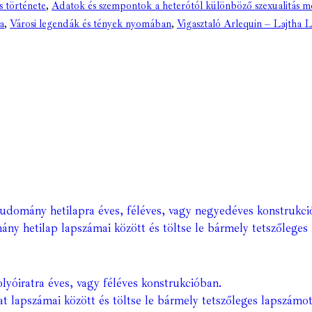
 története
,
Adatok és szempontok a heterótól különböző szexualitás me
a
,
Városi legendák és tények nyomában
,
Vigasztaló Arlequin – Lajtha Lá
Tudomány hetilapra éves, féléves, vagy negyedéves konstrukci
ány hetilap lapszámai között és töltse le bármely tetszőleges 
lyóiratra éves, vagy féléves konstrukcióban.
at lapszámai között és töltse le bármely tetszőleges lapszámot