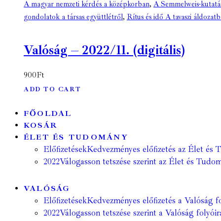
A magyar nemzeti kérdés a középkorban
,
A Semmelweis-kutatás
gondolatok a társas együttlétről
,
Rítus és idő A tavaszi áldozatb
Valóság – 2022/11. (digitális)
900
Ft
ADD TO CART
FŐOLDAL
KOSÁR
ÉLET ÉS TUDOMÁNY
Előfizetések
Kedvezményes előfizetés az Élet és 
2022
Válogasson tetszése szerint az Élet és Tudom
VALÓSÁG
Előfizetések
Kedvezményes előfizetés a Valóság fo
2022
Válogasson tetszése szerint a Valóság folyóir