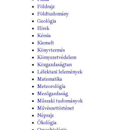
Földrajz
Földtudomány
Geológia
Hírek
Kémia
Kiemelt
Könyvtermés
Környezetvédelem
Közgazdaságtan
Lélektani lelemények
Matematika
Meteorológia
Mezőgazdaság
Műszaki tudományok
Művészettörténet
Néprajz
Ökológia
Orvosbiológia