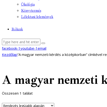
Ökológia
Könyvtermés
Lélektani lelemények
Rólunk
facebook-1
youtube-1
email
Kezdőlap
“A magyar nemzeti kérdés a középkorban” címkével r
A magyar nemzeti k
Összesen 1 találat