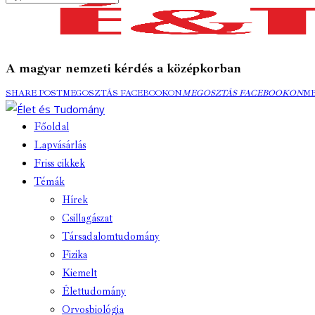
A magyar nemzeti kérdés a középkorban
SHARE POST
MEGOSZTÁS FACEBOOKON
MEGOSZTÁS FACEBOOKON
M
Főoldal
Lapvásárlás
Friss cikkek
Témák
Hírek
Csillagászat
Társadalomtudomány
Fizika
Kiemelt
Élettudomány
Orvosbiológia