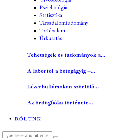
Pszichológia
Statisztika
Társadalomtudomány
Történelem
Űrkutatás
Tehetségek és tudományok a...
A labortól a betegágyig –...
Lézerhullámokon szörfölő...
Az ördögfióka története...
RÓLUNK