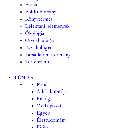
Fizika
Földtudomány
Könyvtermés
Lélektani lelemények
Ökológia
Orvosbiológia
Pszichológia
Társadalomtudomány
Történelem
TÉMÁK
Mind
A hét kutatója
Biológia
Csillagászat
Egyéb
Élettudomány
Fizika