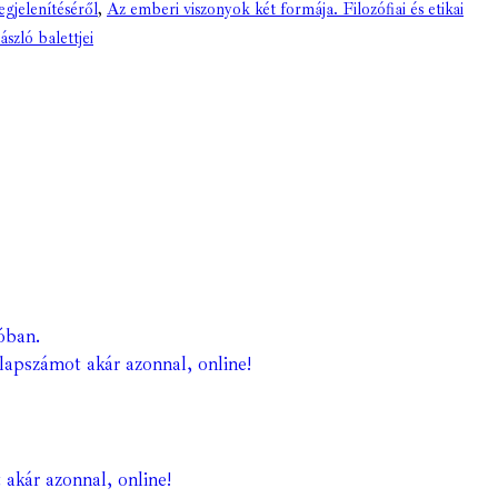
gjelenítéséről
,
Az emberi viszonyok két formája. Filozófiai és etikai
szló balettjei
óban.
lapszámot akár azonnal, online!
 akár azonnal, online!