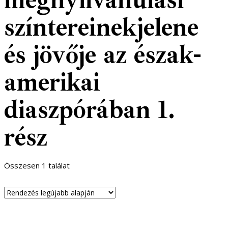
színtereinekjelene
és jövője az észak-
amerikai
diaszpórában 1.
rész
Összesen 1 találat