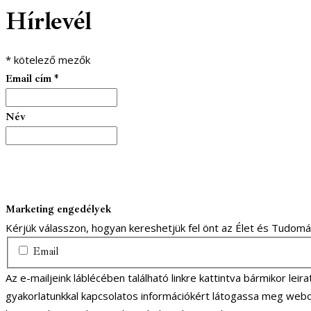
Hírlevél
*
kötelező mezők
Email cím
*
Név
Marketing engedélyek
Kérjük válasszon, hogyan kereshetjük fel önt az Élet és Tudom
Email
Az e-mailjeink láblécében található linkre kattintva bármikor lei
gyakorlatunkkal kapcsolatos információkért látogassa meg webo