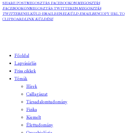
SHARE POST
MEGOSZTÁS FACEBOOKON
MEGOSZTÁS
FACEBOOKON
MEGOSZTÁS TWITTEREN
MEGOSZTÁS
TWITTEREN
ELKÜLD EMAILBEN
ELKÜLD EMAILBEN
COPY URL TO
CLIPBOARD
LINK KÜLDÉSE
Főoldal
Lapvásárlás
Friss cikkek
Témák
Hírek
Csillagászat
Társadalomtudomány
Fizika
Kiemelt
Élettudomány
Orvosbiológia