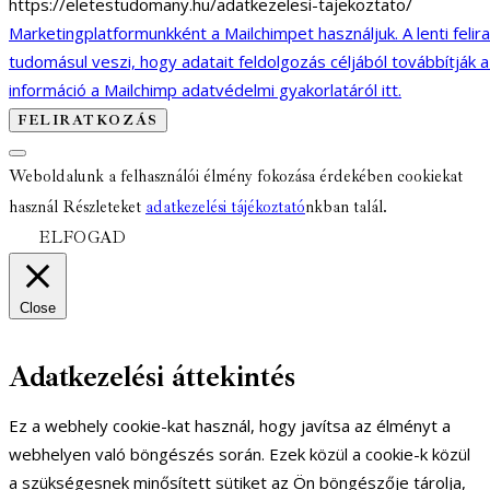
https://eletestudomany.hu/adatkezelesi-tajekoztato/
Marketingplatformunkként a Mailchimpet használjuk. A lenti felir
tudomásul veszi, hogy adatait feldolgozás céljából továbbítják 
információ a Mailchimp adatvédelmi gyakorlatáról itt.
Weboldalunk a felhasználói élmény fokozása érdekében cookiekat
használ Részleteket
adatkezelési tájékoztató
nkban talál.
ELFOGAD
Close
Adatkezelési áttekintés
Ez a webhely cookie-kat használ, hogy javítsa az élményt a
webhelyen való böngészés során. Ezek közül a cookie-k közül
a szükségesnek minősített sütiket az Ön böngészője tárolja,