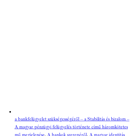
a bankfelügyelet szükségességéről – a Stabilitás és bizalom –
A magyar pénzügyi felügyelés története című háromkötetes
mű megjelenése
,
A bankok szerepéről
,
A magyar identitás