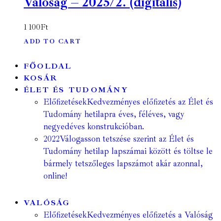
Valóság – 2025/2. (digitális)
1 100
Ft
ADD TO CART
FŐOLDAL
KOSÁR
ÉLET ÉS TUDOMÁNY
Előfizetések
Kedvezményes előfizetés az Élet és
Tudomány hetilapra éves, féléves, vagy
negyedéves konstrukcióban.
2022
Válogasson tetszése szerint az Élet és
Tudomány hetilap lapszámai között és töltse le
bármely tetszőleges lapszámot akár azonnal,
online!
VALÓSÁG
Előfizetések
Kedvezményes előfizetés a Valóság