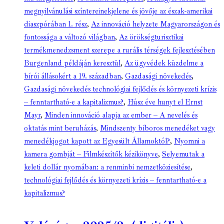
megnyilvánulási színtereinekjelene és jövője az észak-amerikai
diaszpórában 1. rész
,
Az innováció helyzete Magyarországon és
fontossága a változó világban
,
Az örökségturisztikai
termékmenedzsment szerepe a rurális térségek fejlesztésében
Burgenland példáján keresztül
,
Az ügyvédek küzdelme a
bírói állásokért a 19. században
,
Gazdasági növekedés
,
Gazdasági növekedés technológiai fejlődés és környezeti krízis
– fenntartható-e a kapitalizmus?
,
Húsz éve hunyt el Ernst
Mayr
,
Minden innováció alapja az ember – A nevelés és
oktatás mint beruházás
,
Mindszenty bíboros menedéket vagy
menedékjogot kapott az Egyesült Államoktól?
,
Nyomni a
kamera gombját – Filmkészítők kézikönyve
,
Selyemutak a
keleti dollár nyomában: a renminbi nemzetköziesítése
,
technológiai fejlődés és környezeti krízis – fenntartható-e a
kapitalizmus?