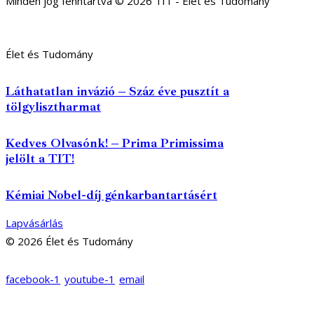
Minden jog fenntartva © 2026 TIT - Élet és Tudomány
Élet és Tudomány
Láthatatlan invázió – Száz éve pusztít a
tölgylisztharmat
Kedves Olvasónk! – Prima Primissima
jelölt a TIT!
Kémiai Nobel-díj génkarbantartásért
Lapvásárlás
© 2026 Élet és Tudomány
facebook-1
youtube-1
email