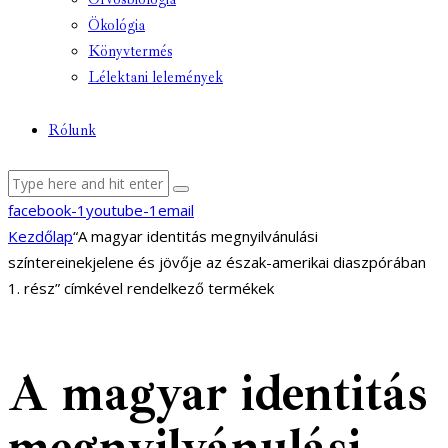
Ökológia
Könyvtermés
Lélektani lelemények
Rólunk
facebook-1
youtube-1
email
Kezdőlap
“A magyar identitás megnyilvánulási
színtereinekjelene és jövője az észak-amerikai diaszpórában
1. rész” címkével rendelkező termékek
A magyar identitás
megnyilvánulási