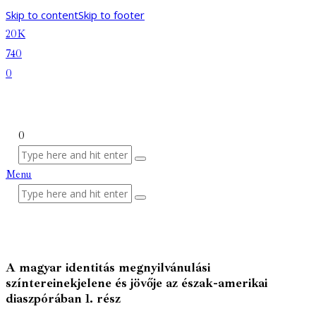
Skip to content
Skip to footer
20K
740
0
0
Menu
A magyar identitás megnyilvánulási
színtereinekjelene és jövője az észak-amerikai
diaszpórában 1. rész