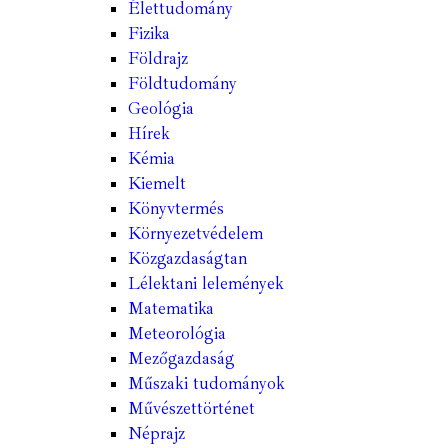
Élettudomány
Fizika
Földrajz
Földtudomány
Geológia
Hírek
Kémia
Kiemelt
Könyvtermés
Környezetvédelem
Közgazdaságtan
Lélektani lelemények
Matematika
Meteorológia
Mezőgazdaság
Műszaki tudományok
Művészettörténet
Néprajz