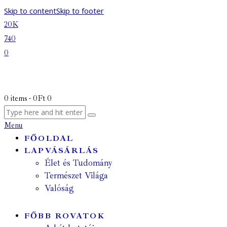
Skip to content
Skip to footer
20K
740
0
0 items
-
0Ft
0
Menu
FŐOLDAL
LAPVÁSÁRLÁS
Élet és Tudomány
Természet Világa
Valóság
FŐBB ROVATOK