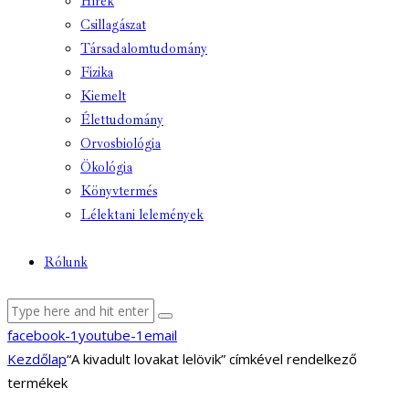
Hírek
Csillagászat
Társadalomtudomány
Fizika
Kiemelt
Élettudomány
Orvosbiológia
Ökológia
Könyvtermés
Lélektani lelemények
Rólunk
facebook-1
youtube-1
email
Kezdőlap
“A kivadult lovakat lelövik” címkével rendelkező
termékek