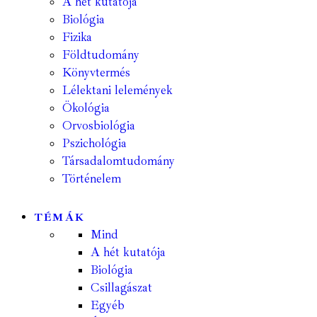
A hét kutatója
Biológia
Fizika
Földtudomány
Könyvtermés
Lélektani lelemények
Ökológia
Orvosbiológia
Pszichológia
Társadalomtudomány
Történelem
TÉMÁK
Mind
A hét kutatója
Biológia
Csillagászat
Egyéb