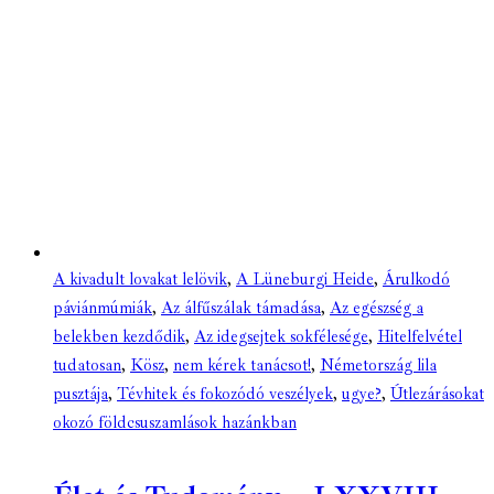
A kivadult lovakat lelövik
,
A Lüneburgi Heide
,
Árulkodó
páviánmúmiák
,
Az álfűszálak támadása
,
Az egészség a
belekben kezdődik
,
Az idegsejtek sokfélesége
,
Hitelfelvétel
tudatosan
,
Kösz
,
nem kérek tanácsot!
,
Németország lila
pusztája
,
Tévhitek és fokozódó veszélyek
,
ugye?
,
Útlezárásokat
okozó földcsuszamlások hazánkban