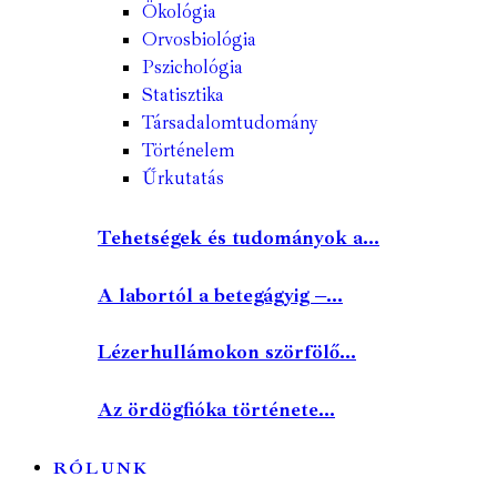
Ökológia
Orvosbiológia
Pszichológia
Statisztika
Társadalomtudomány
Történelem
Űrkutatás
Tehetségek és tudományok a...
A labortól a betegágyig –...
Lézerhullámokon szörfölő...
Az ördögfióka története...
RÓLUNK