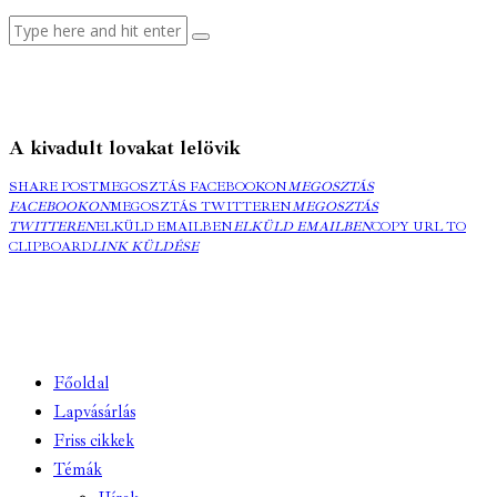
A kivadult lovakat lelövik
SHARE POST
MEGOSZTÁS FACEBOOKON
MEGOSZTÁS
FACEBOOKON
MEGOSZTÁS TWITTEREN
MEGOSZTÁS
TWITTEREN
ELKÜLD EMAILBEN
ELKÜLD EMAILBEN
COPY URL TO
CLIPBOARD
LINK KÜLDÉSE
Főoldal
Lapvásárlás
Friss cikkek
Témák