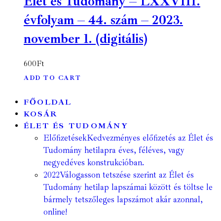
Élet és Tudomány – LXXVIII.
évfolyam – 44. szám – 2023.
november 1. (digitális)
600
Ft
ADD TO CART
FŐOLDAL
KOSÁR
ÉLET ÉS TUDOMÁNY
Előfizetések
Kedvezményes előfizetés az Élet és
Tudomány hetilapra éves, féléves, vagy
negyedéves konstrukcióban.
2022
Válogasson tetszése szerint az Élet és
Tudomány hetilap lapszámai között és töltse le
bármely tetszőleges lapszámot akár azonnal,
online!