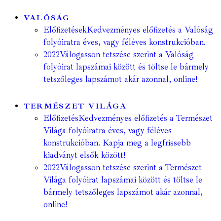
VALÓSÁG
Előfizetések
Kedvezményes előfizetés a Valóság
folyóiratra éves, vagy féléves konstrukcióban.
2022
Válogasson tetszése szerint a Valóság
folyóirat lapszámai között és töltse le bármely
tetszőleges lapszámot akár azonnal, online!
TERMÉSZET VILÁGA
Előfizetés
Kedvezményes előfizetés a Természet
Világa folyóiratra éves, vagy féléves
konstrukcióban. Kapja meg a legfrissebb
kiadványt elsők között!
2022
Válogasson tetszése szerint a Természet
Világa folyóirat lapszámai között és töltse le
bármely tetszőleges lapszámot akár azonnal,
online!