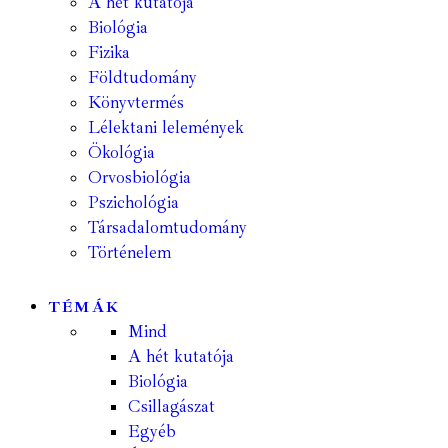
A hét kutatója
Biológia
Fizika
Földtudomány
Könyvtermés
Lélektani lelemények
Ökológia
Orvosbiológia
Pszichológia
Társadalomtudomány
Történelem
TÉMÁK
Mind
A hét kutatója
Biológia
Csillagászat
Egyéb