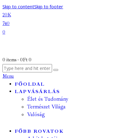
Skip to content
Skip to footer
20K
740
0
0 items
-
0Ft
0
Menu
FŐOLDAL
LAPVÁSÁRLÁS
Élet és Tudomány
Természet Világa
Valóság
FŐBB ROVATOK