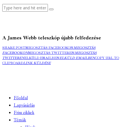
A James Webb teleszkóp újabb felfedezése
SHARE POST
MEGOSZTÁS FACEBOOKON
MEGOSZTÁS
FACEBOOKON
MEGOSZTÁS TWITTEREN
MEGOSZTÁS
TWITTEREN
ELKÜLD EMAILBEN
ELKÜLD EMAILBEN
COPY URL TO
CLIPBOARD
LINK KÜLDÉSE
Főoldal
Lapvásárlás
Friss cikkek
Témák