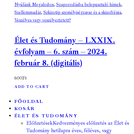
Nyúlánk Megalodon
,
Szaporodásba belepusztuló hímek
,
Szellemmadár
,
Szkizotip személyiségzavar és a skizofrénia
,
Veszélyes vagy veszélyeztetett?
Élet és Tudomány – LXXIX.
évfolyam – 6. szám – 2024.
február 8. (digitális)
600
Ft
ADD TO CART
FŐOLDAL
KOSÁR
ÉLET ÉS TUDOMÁNY
Előfizetések
Kedvezményes előfizetés az Élet és
Tudomány hetilapra éves, féléves, vagy