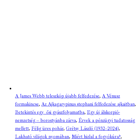
A James Webb teleszkóp újabb felfedezése
,
A Vénusz
formakincse
,
Az Ajkagarypinus stephani felfedezése ajkaitban
,
Betekintés egy ősi gyászfolyamatba
,
Egy új álskorpió-
nemzetség – borostyánba zárva
,
Érvek a pénzügyi tudatosság
mellett
,
Félig üres pohár
,
Grétsy László (1932–2024)
,
Lakható világok nyomában
,
Miért hizlal a fogyókúra?
,