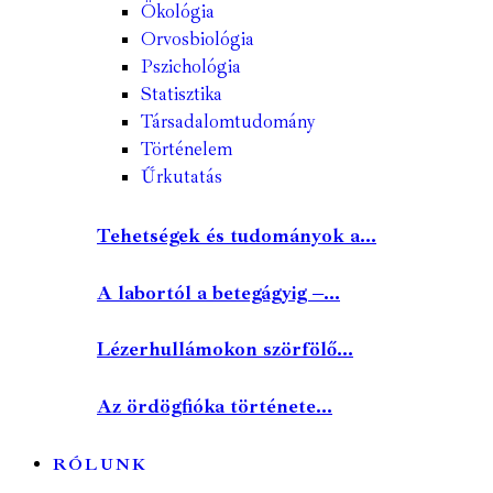
Ökológia
Orvosbiológia
Pszichológia
Statisztika
Társadalomtudomány
Történelem
Űrkutatás
Tehetségek és tudományok a...
A labortól a betegágyig –...
Lézerhullámokon szörfölő...
Az ördögfióka története...
RÓLUNK