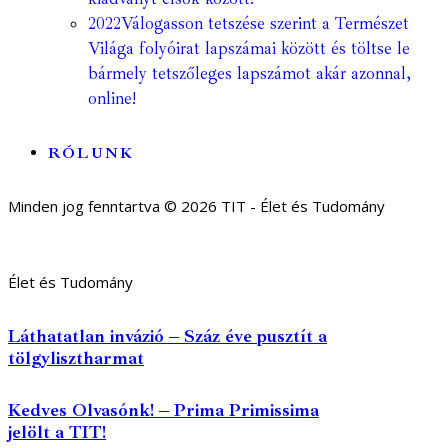
2022
Válogasson tetszése szerint a Természet
Világa folyóirat lapszámai között és töltse le
bármely tetszőleges lapszámot akár azonnal,
online!
RÓLUNK
Minden jog fenntartva © 2026 TIT - Élet és Tudomány
Élet és Tudomány
Láthatatlan invázió – Száz éve pusztít a
tölgylisztharmat
Kedves Olvasónk! – Prima Primissima
jelölt a TIT!