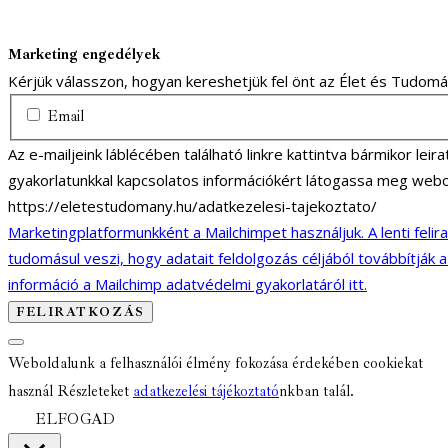
Marketing engedélyek
Kérjük válasszon, hogyan kereshetjük fel önt az Élet és Tudom
Email
Az e-mailjeink láblécében található linkre kattintva bármikor lei
gyakorlatunkkal kapcsolatos információkért látogassa meg webo
https://eletestudomany.hu/adatkezelesi-tajekoztato/
Marketingplatformunkként a Mailchimpet használjuk. A lenti felir
tudomásul veszi, hogy adatait feldolgozás céljából továbbítják 
információ a Mailchimp adatvédelmi gyakorlatáról itt.
Weboldalunk a felhasználói élmény fokozása érdekében cookiekat
használ Részleteket
adatkezelési tájékoztató
nkban talál.
ELFOGAD