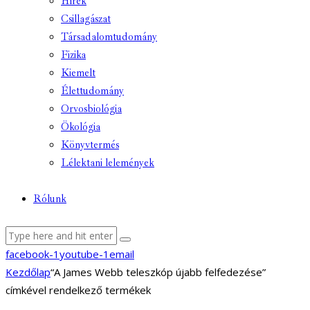
Hírek
Csillagászat
Társadalomtudomány
Fizika
Kiemelt
Élettudomány
Orvosbiológia
Ökológia
Könyvtermés
Lélektani lelemények
Rólunk
facebook-1
youtube-1
email
Kezdőlap
“A James Webb teleszkóp újabb felfedezése”
címkével rendelkező termékek