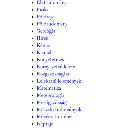
Élettudomány
Fizika
Földrajz
Földtudomány
Geológia
Hírek
Kémia
Kiemelt
Könyvtermés
Környezetvédelem
Közgazdaságtan
Lélektani lelemények
Matematika
Meteorológia
Mezőgazdaság
Műszaki tudományok
Művészettörténet
Néprajz