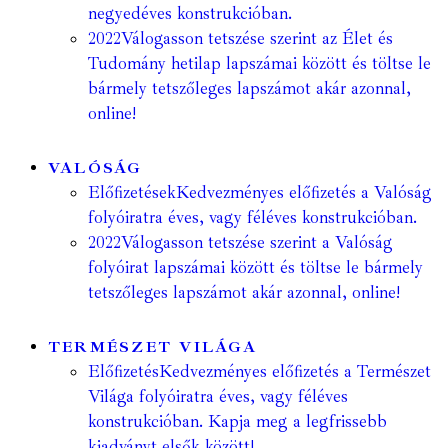
negyedéves konstrukcióban.
2022
Válogasson tetszése szerint az Élet és
Tudomány hetilap lapszámai között és töltse le
bármely tetszőleges lapszámot akár azonnal,
online!
VALÓSÁG
Előfizetések
Kedvezményes előfizetés a Valóság
folyóiratra éves, vagy féléves konstrukcióban.
2022
Válogasson tetszése szerint a Valóság
folyóirat lapszámai között és töltse le bármely
tetszőleges lapszámot akár azonnal, online!
TERMÉSZET VILÁGA
Előfizetés
Kedvezményes előfizetés a Természet
Világa folyóiratra éves, vagy féléves
konstrukcióban. Kapja meg a legfrissebb
kiadványt elsők között!