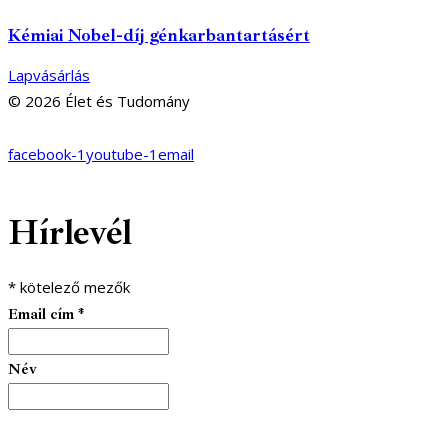
Kémiai Nobel-díj génkarbantartásért
Lapvásárlás
© 2026 Élet és Tudomány
facebook-1
youtube-1
email
Hírlevél
*
kötelező mezők
Email cím
*
Név