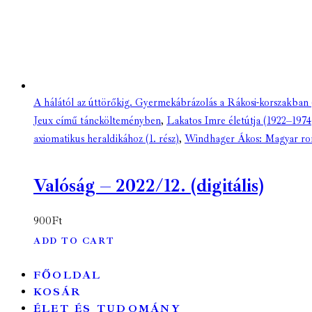
A hálától az úttörőkig. Gyermekábrázolás a Rákosi-korszakban (
Jeux című tánckölteményben
,
Lakatos Imre életútja (1922–1974) 
axiomatikus heraldikához (1. rész)
,
Windhager Ákos: Magyar r
Valóság – 2022/12. (digitális)
900
Ft
ADD TO CART
FŐOLDAL
KOSÁR
ÉLET ÉS TUDOMÁNY