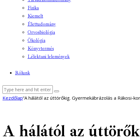
Fizika
Kiemelt
Élettudomány
Orvosbiológia
Ökológia
Könyvtermés
Lélektani lelemények
Rólunk
facebook-
youtube-
email
Kezdőlap
“A hálától az úttörőkig. Gyermekábrázolás a Rákosi-ko
1
1
A hálától az úttörő