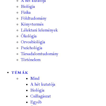
A hét kutatója
Biológia
Fizika
Földtudomány
Könyvtermés
Lélektani lelemények
Ökológia
Orvosbiológia
Pszichológia
Társadalomtudomány
Történelem
TÉMÁK
Mind
A hét kutatója
Biológia
Csillagászat
Egyéb