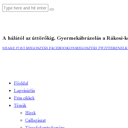
A hálától az úttörőkig. Gyermekábrázolás a Rákosi-ko
MEGOSZTÁS
MEGOSZTÁS
ELK
SHARE POST
MEGOSZTÁS FACEBOOKON
MEGOSZTÁS TWITTEREN
ELK
FACEBOOKON
TWITTEREN
EMA
Főoldal
Lapvásárlás
Friss cikkek
Témák
Hírek
Csillagászat
Társadalomtudomány