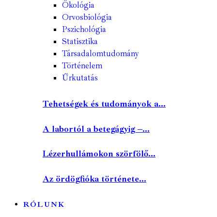
Ökológia
Orvosbiológia
Pszichológia
Statisztika
Társadalomtudomány
Történelem
Űrkutatás
Tehetségek és tudományok a...
A labortól a betegágyig –...
Lézerhullámokon szörfölő...
Az ördögfióka története...
RÓLUNK