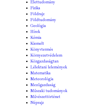
Élettudomány
Fizika
Földrajz
Földtudomány
Geológia
Hírek
Kémia
Kiemelt
Könyvtermés
Környezetvédelem
Közgazdaságtan
Lélektani lelemények
Matematika
Meteorológia
Mezőgazdaság
Műszaki tudományok
Művészettörténet
Néprajz