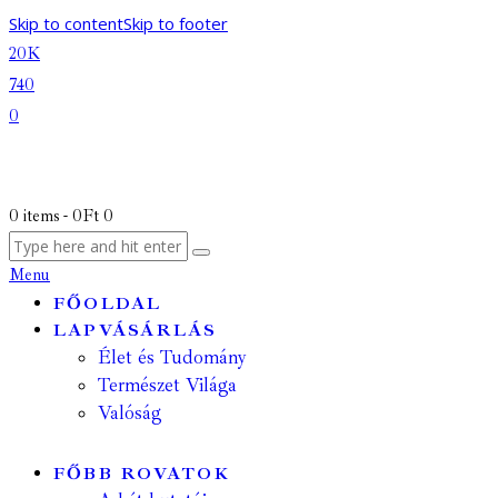
Skip to content
Skip to footer
20K
740
0
0 items
-
0Ft
0
Menu
FŐOLDAL
LAPVÁSÁRLÁS
Élet és Tudomány
Természet Világa
Valóság
FŐBB ROVATOK