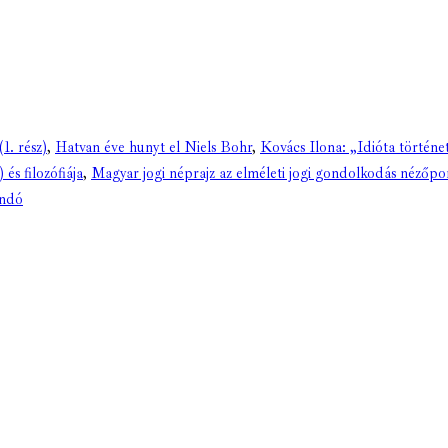
1. rész)
,
Hatvan éve hunyt el Niels Bohr
,
Kovács Ilona: „Idióta történe
és filozófiája
,
Magyar jogi néprajz az elméleti jogi gondolkodás nézőpo
ondó