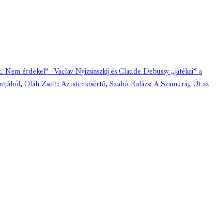
t. Nem érdekel” –Vaclav Nyizsinszkij és Claude Debussy „játékai” a
ntjából
,
Oláh Zsolt: Az istenkísértő
,
Szabó Balázs: A Szamuráj
,
Út az